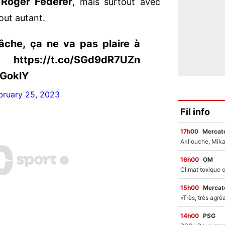
Roger Federer
c
, mais surtout avec
tout autant.
lâche, ça ne va pas plaire à
https://t.co/SGd9dR7UZn
7GoklY
bruary 25, 2023
Fil info
17h00
Mercato
16h00
OM
15h00
Mercato
14h00
PSG