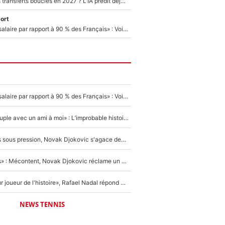
PSG : Deux gros transferts bouclés en 2027 ? L'IA prédit déjà les deux joueurs qui pourraient rejoindre Luis Enrique !
ort
«C'est un beau salaire par rapport à 90 % des Français» : Voilà combien touchait Nelson Monfort sur France Télévisions avant de rejoindre CNews
«C'est un beau salaire par rapport à 90 % des Français» : Voilà combien touchait Nelson Monfort sur France Télévisions avant de rejoindre CNews
«Elle était en couple avec un ami à moi» : L’improbable histoire derrière la «seule relation longue» de Novak Djokovic
Wimbledon : Mis sous pression, Novak Djokovic s'agace devant la presse !
«Trop de conflits» : Mécontent, Novak Djokovic réclame un grand changement !
«C'est le meilleur joueur de l'histoire», Rafael Nadal répond à la question que tout le monde se pose !
NEWS TENNIS