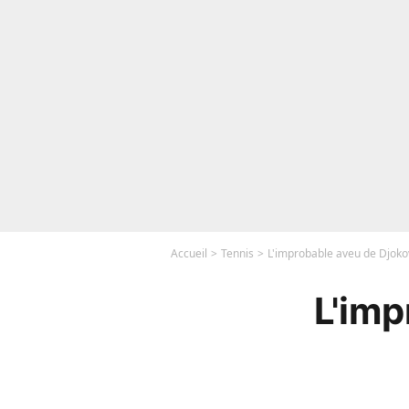
Accueil
Tennis
L'improbable aveu de Djoko
L'imp