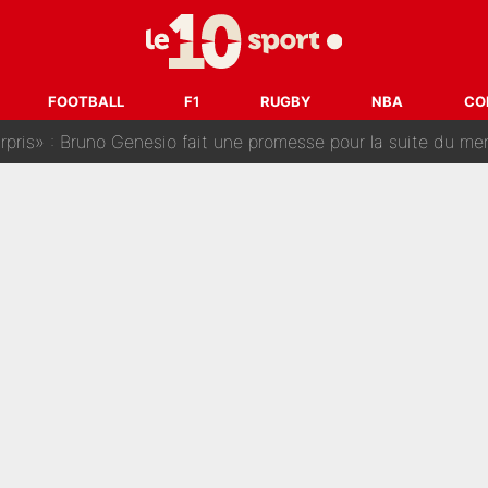
a semaine à 100M€ du PSG qui fait basculer le mercato du PS
e harcèlement à l’OM : Le départ qui soulage le vestiaire de 
FOOTBALL
F1
RUGBY
NBA
CO
ris» : Bruno Genesio fait une promesse pour la suite du mercato
ouclés en 2027 ? L'IA prédit déjà les deux joueurs qui pourra
t à 90 % des Français» : Voilà combien touchait Nelson Monfort sur Franc