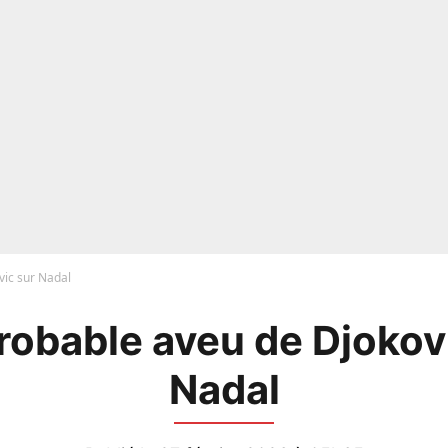
vic sur Nadal
robable aveu de Djokov
Nadal