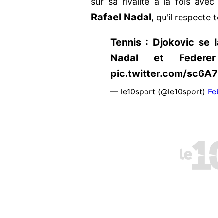
sur sa rivalité à la fois ave
Rafael Nadal
, qu'il respecte 
Tennis : Djokovic se 
Nadal et Federer 
pic.twitter.com/sc6A
— le10sport (@le10sport)
Fe