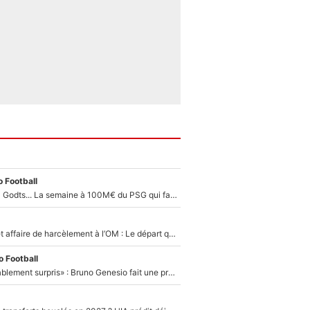
 Football
Akliouche, Mika Godts... La semaine à 100M€ du PSG qui fait basculer le mercato du PSG !
Climat toxique et affaire de harcèlement à l’OM : Le départ qui soulage le vestiaire de Bruno Genesio
 Football
«Très, très agréablement surpris» : Bruno Genesio fait une promesse pour la suite du mercato de l’OM et rassure les supporters