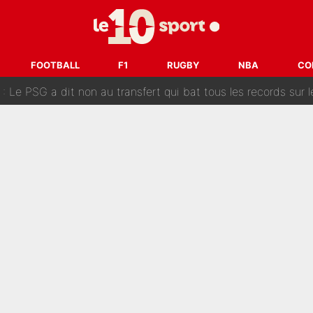
 «impensable» et va entrer dans une nouvelle dimension : Gra
L'OM fait une offre pour recruter un ancien joueur du PSG... et
FOOTBALL
F1
RUGBY
NBA
CO
Le PSG a dit non au transfert qui bat tous les records sur 
e des ravages à Marseille : L’OM a placé 12 joueurs sur le marché des transferts… 
sa signature au PSG : Voilà les coulisses de son transfert 