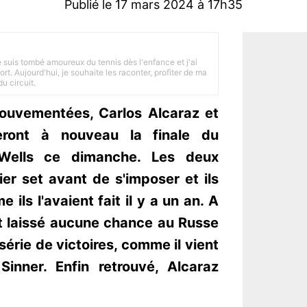
Publié le 17 mars 2024 à 17h35
je suis tombé amoureux du tennis dès l'enfance et j'ai
ort. Aujourd'hui, je souhaite les raconter, profiter de ma
u circuit.
ouvementées, Carlos Alcaraz et
eront à nouveau la finale du
Wells ce dimanche. Les deux
er set avant de s'imposer et ils
 ils l'avaient fait il y a un an. A
it laissé aucune chance au Russe
érie de victoires, comme il vient
Sinner. Enfin retrouvé, Alcaraz