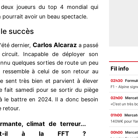
 deux joueurs du top 4 mondial qui
n pourrait avoir un beau spectacle.
 le succès
Carlos Alcaraz
'été dernier,
a passé
circuit. Incapable de déployer son
connu quelques sorties de route un peu
Fil info
i ressemble à celui de son retour au
 se sent très bien et parvient à élever
02h30
Formul
re fait samedi pour se sortir du piège
02h00
Mercat
à le battre en 2024. Il a donc besoin
 retour.
01h00
Mercato
rmante, climat de terreur...
00h00
Mercat
-t-il à la FFT ?