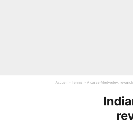
Accueil
Tennis
Alcaraz-Medvedev, revanche
Indi
re