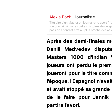
Alexis Poch
-
Journaliste
Titulaire d'un Master en journalisme sportif, 
toujours aimé lire les belles histoires de ce sp
passion à fond et être au plus proche des as d
Après des demi-finales m
Daniil Medvedev disput
Masters 1000 d'Indian 
joueurs ont perdu le premi
joueront pour le titre comme
l'époque, l'Espagnol n'ava
et avait stoppé sa grande s
de le faire pour Jannik 
partira favori.