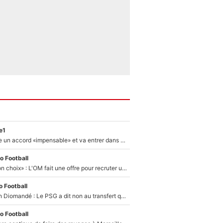
e1
F1 - Alpine signe un accord «impensable» et va entrer dans une nouvelle dimension : Grande nouvelle pour Pierre Gasly !
o Football
«C’est un très bon choix» : L'OM fait une offre pour recruter un ancien joueur du PSG... et c'est validé dans l'After Foot !
 Football
140M€ pour Yan Diomandé : Le PSG a dit non au transfert qui bat tous les records sur le mercato
o Football