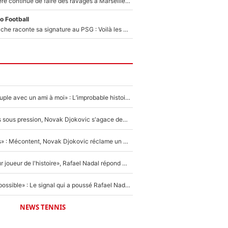
La crise financière continue de faire des ravages à Marseille : L’OM a placé 12 joueurs sur le marché des transferts… et ça pourrait lui rapporter près de 100M€ !
o Football
Maghnes Akliouche raconte sa signature au PSG : Voilà les coulisses de son transfert de rêve à 50M€
«Elle était en couple avec un ami à moi» : L’improbable histoire derrière la «seule relation longue» de Novak Djokovic
Wimbledon : Mis sous pression, Novak Djokovic s'agace devant la presse !
«Trop de conflits» : Mécontent, Novak Djokovic réclame un grand changement !
«C'est le meilleur joueur de l'histoire», Rafael Nadal répond à la question que tout le monde se pose !
«Ce n'était pas possible» : Le signal qui a poussé Rafael Nadal à prendre sa retraite !
NEWS TENNIS