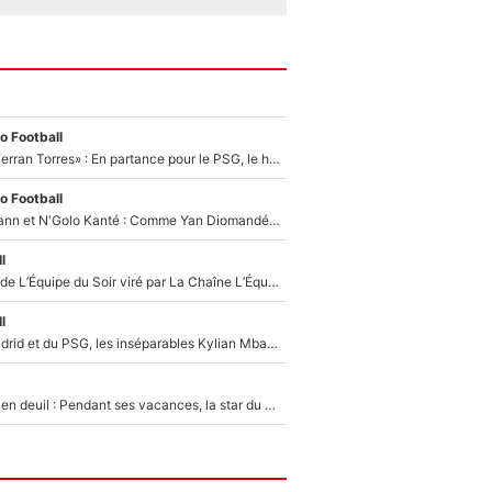
o Football
«Le suicide de Ferran Torres» : En partance pour le PSG, le héros de la finale de la Coupe du monde s'attire les foudres de la presse espagnole !
o Football
Antoine Griezmann et N'Golo Kanté : Comme Yan Diomandé, les deux champions du monde ont refusé de signer au PSG !
l
Un chroniqueur de L’Équipe du Soir viré par La Chaîne L’Équipe : Même Olivier Ménard n’avait pas pu empêcher son départ, «je l’ai appris sur Twitter, je l’ai vécu assez mal»
l
Loin du Real Madrid et du PSG, les inséparables Kylian Mbappé et Achraf Hakimi changent d'équipe le temps d'une journée !
Antoine Dupont en deuil : Pendant ses vacances, la star du XV de France a perdu sa grand-mère