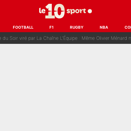
n partance pour le PSG, le héros de la finale de la Coupe du monde s'atti
lo Kanté : Comme Yan Diomandé, les deux champions du mon
FOOTBALL
F1
RUGBY
NBA
CO
 par La Chaîne L’Équipe : Même Olivier Ménard n’avait pas pu empêcher son départ, «je 
SG, les inséparables Kylian Mbappé et Achraf Hakimi changent 
Pendant ses vacances, la star du XV de France a perdu sa g