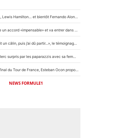
Max Verstappen, Lewis Hamilton… et bientôt Fernando Alonso ? Le classement des pilotes les mieux payés en Formule 1 risque de changer !
F1 - Alpine signe un accord «impensable» et va entrer dans une nouvelle dimension : Grande nouvelle pour Pierre Gasly !
F1 : « Je lui ai fait un câlin, puis j’ai dû partir...», le témoignage émouvant de Max Verstappen sur sa fille
F1 : Charles Leclerc surpris par les paparazzis avec sa femme, les rumeurs étaient vraies !
Comme pour le final du Tour de France, Esteban Ocon propose un Grand Prix de Formule 1 à Paris : «Autour de l’Arc de Triomphe, ce serait génial» !
NEWS FORMULE1