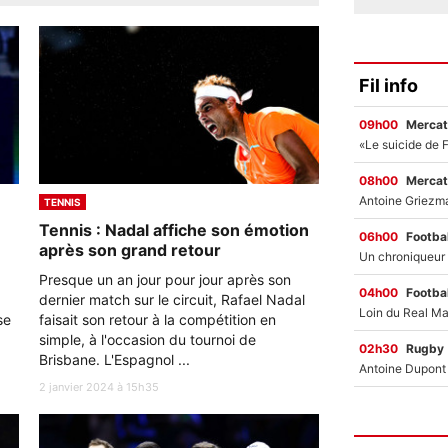
Fil info
09h00
Mercat
08h00
Mercat
TENNIS
Tennis : Nadal affiche son émotion
06h00
Footbal
après son grand retour
Presque un an jour pour jour après son
04h00
Footbal
dernier match sur le circuit, Rafael Nadal
se
faisait son retour à la compétition en
simple, à l'occasion du tournoi de
02h30
Rugby
Brisbane. L'Espagnol ...
2 janvier 2024 à 15h35