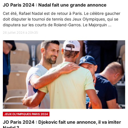
JO Paris 2024 : Nadal fait une grande annonce
Cet été, Rafael Nadal est de retour à Paris. Le célèbre gaucher
doit disputer le tournoi de tennis des Jeux Olympiques, qui se
disputera sur les courts de Roland-Garros. Le Majorquin ...
26 juillet 2024 à 20h35
JEUX OLYMPIQUES PARIS 2024
JO Paris 2024 : Djokovic fait une annonce, il va imiter
Nadal ?