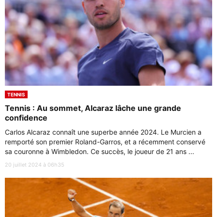
TENNIS
Tennis : Au sommet, Alcaraz lâche une grande
confidence
Carlos Alcaraz connaît une superbe année 2024. Le Murcien a
remporté son premier Roland-Garros, et a récemment conservé
sa couronne à Wimbledon. Ce succès, le joueur de 21 ans ...
20 juillet 2024 à 06h35