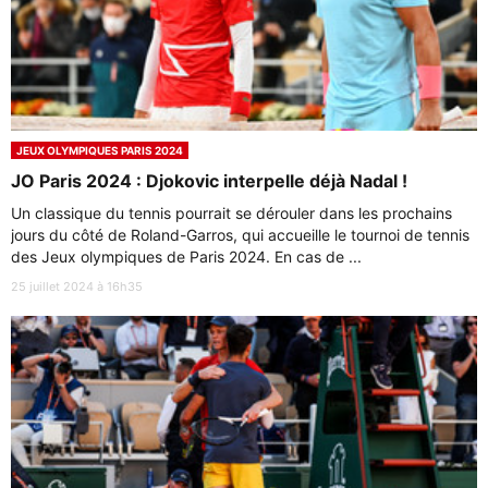
JEUX OLYMPIQUES PARIS 2024
JO Paris 2024 : Djokovic interpelle déjà Nadal !
Un classique du tennis pourrait se dérouler dans les prochains
jours du côté de Roland-Garros, qui accueille le tournoi de tennis
des Jeux olympiques de Paris 2024. En cas de ...
25 juillet 2024 à 16h35