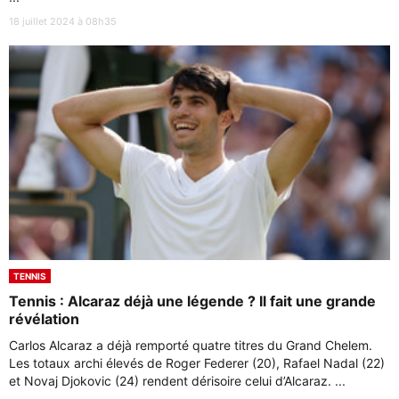
18 juillet 2024 à 08h35
TENNIS
Tennis : Alcaraz déjà une légende ? Il fait une grande
révélation
Carlos Alcaraz a déjà remporté quatre titres du Grand Chelem.
Les totaux archi élevés de Roger Federer (20), Rafael Nadal (22)
et Novaj Djokovic (24) rendent dérisoire celui d’Alcaraz. ...