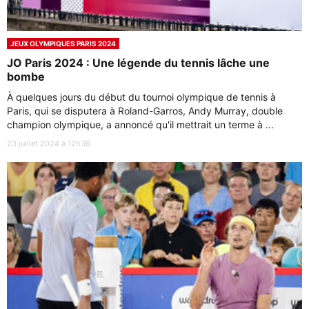
JEUX OLYMPIQUES PARIS 2024
JO Paris 2024 : Une légende du tennis lâche une
bombe
À quelques jours du début du tournoi olympique de tennis à
Paris, qui se disputera à Roland-Garros, Andy Murray, double
champion olympique, a annoncé qu'il mettrait un terme à ...
23 juillet 2024 à 12h36