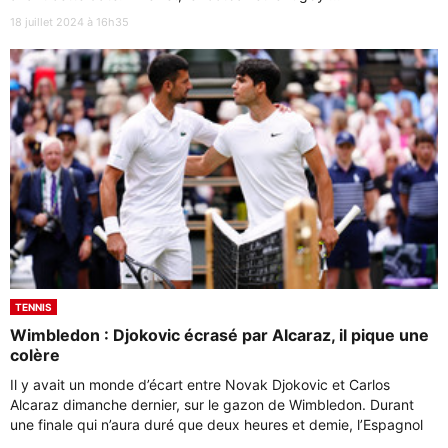
18 juillet 2024 à 16h35
TENNIS
Wimbledon : Djokovic écrasé par Alcaraz, il pique une
colère
Il y avait un monde d’écart entre Novak Djokovic et Carlos
Alcaraz dimanche dernier, sur le gazon de Wimbledon. Durant
une finale qui n’aura duré que deux heures et demie, l’Espagnol
...