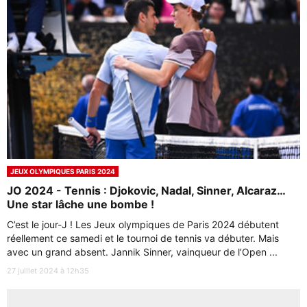
JEUX OLYMPIQUES PARIS 2024
JO 2024 - Tennis : Djokovic, Nadal, Sinner, Alcaraz…
Une star lâche une bombe !
C’est le jour-J ! Les Jeux olympiques de Paris 2024 débutent
réellement ce samedi et le tournoi de tennis va débuter. Mais
avec un grand absent. Jannik Sinner, vainqueur de l’Open ...
27 juillet 2024 à 12h35