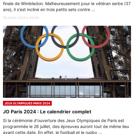
finale de Wimbledon. Malheureusement pour le vétéran serbe (37
ans), il s'est incliné en trois petits sets contre ...
18 juillet 2024 à 20h35
JEUX OLYMPIQUES PARIS 2024
JO Paris 2024 : Le calendrier complet
Si la cérémonie d'ouverture des Jeux Olympiques de Paris est
programmée le 26 juillet, des épreuves auront tout de même lieu
avant cette date. En effet, le football et le rugby ...