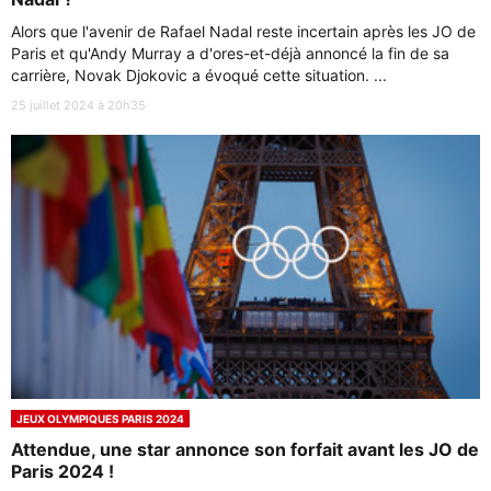
Alors que l'avenir de Rafael Nadal reste incertain après les JO de
Paris et qu'Andy Murray a d'ores-et-déjà annoncé la fin de sa
carrière, Novak Djokovic a évoqué cette situation. ...
25 juillet 2024 à 20h35
JEUX OLYMPIQUES PARIS 2024
Attendue, une star annonce son forfait avant les JO de
Paris 2024 !