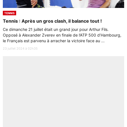
TENNIS
Tennis : Après un gros clash, il balance tout !
Ce dimanche 21 juillet était un grand jour pour Arthur Fils.
Opposé à Alexander Zverev en finale de l’ATP 500 d’Hambourg,
le Français est parvenu à arracher la victoire face au ...
23 juillet 2024 à 02h35