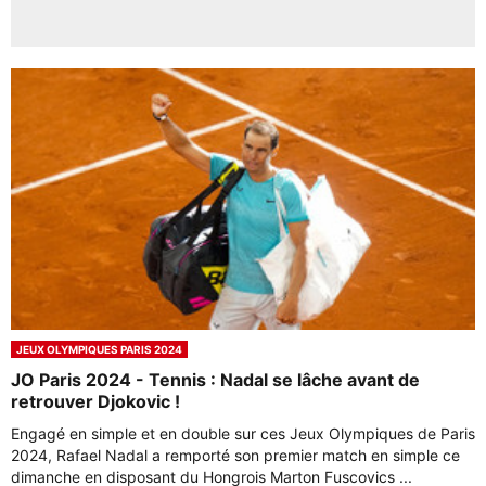
JEUX OLYMPIQUES PARIS 2024
JO Paris 2024 - Tennis : Nadal se lâche avant de
retrouver Djokovic !
Engagé en simple et en double sur ces Jeux Olympiques de Paris
2024, Rafael Nadal a remporté son premier match en simple ce
dimanche en disposant du Hongrois Marton Fuscovics ...