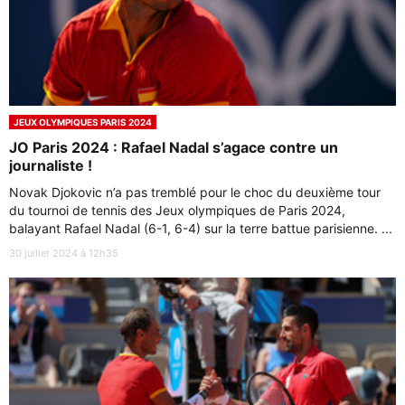
JEUX OLYMPIQUES PARIS 2024
JO Paris 2024 : Rafael Nadal s’agace contre un
journaliste !
Novak Djokovic n’a pas tremblé pour le choc du deuxième tour
du tournoi de tennis des Jeux olympiques de Paris 2024,
balayant Rafael Nadal (6-1, 6-4) sur la terre battue parisienne. ...
30 juillet 2024 à 12h35