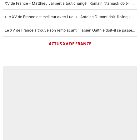
XV de France - Matthieu Jalibert a tout changé : Romain Ntamack doit-il s’inquiéter pour sa place à un an de la Coupe du monde ?
«Le XV de France est meilleur avec Lucu» : Antoine Dupont doit-il s’inquiéter pour sa place ?
Le XV de France a trouvé son remplaçant : Fabien Galthié doit-il se passer d'Antoine Dupont ?
ACTUS XV DE FRANCE