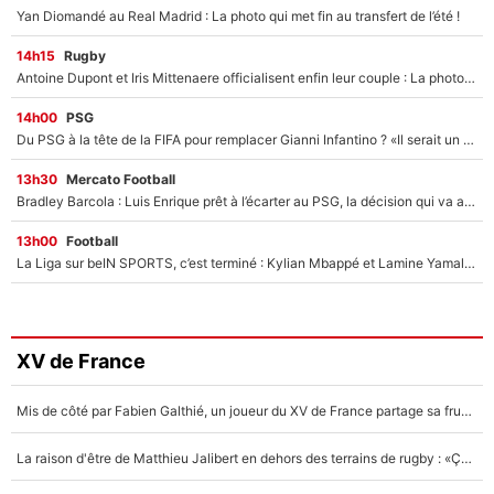
Yan Diomandé au Real Madrid : La photo qui met fin au transfert de l’été !
14h15
Rugby
Antoine Dupont et Iris Mittenaere officialisent enfin leur couple : La photo qui enflamme les réseaux sociaux
14h00
PSG
Du PSG à la tête de la FIFA pour remplacer Gianni Infantino ? «Il serait un mauvais président», le patron de la Liga s'attaque à Nasser Al-Khelaïfi !
13h30
Mercato Football
Bradley Barcola : Luis Enrique prêt à l’écarter au PSG, la décision qui va accélérer son transfert à Liverpool ?
13h00
Football
La Liga sur beIN SPORTS, c’est terminé : Kylian Mbappé et Lamine Yamal changent de chaîne, «le moment était venu d'ouvrir un nouveau chapitre»
XV de France
Mis de côté par Fabien Galthié, un joueur du XV de France partage sa frustration : «ils ne me l’ont pas dit tout de suite»
La raison d'être de Matthieu Jalibert en dehors des terrains de rugby : «Ça m'atteint autant que si tu touches à un membre de ma famille»