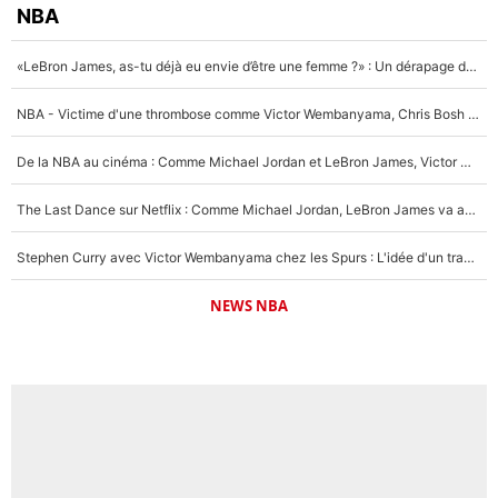
NBA
«LeBron James, as-tu déjà eu envie d’être une femme ?» : Un dérapage de Donald Trump sur la superstar de la NBA refait surface
NBA - Victime d'une thrombose comme Victor Wembanyama, Chris Bosh prévient le Français des risques sur sa santé : «J’ai failli mourir sur le coup et j’ai été ramené à la vie»
De la NBA au cinéma : Comme Michael Jordan et LeBron James, Victor Wembanyama rêve d'une carrière d'acteur !
The Last Dance sur Netflix : Comme Michael Jordan, LeBron James va avoir le droit à sa série !
Stephen Curry avec Victor Wembanyama chez les Spurs : L'idée d'un trade historique est lancée en NBA !
NEWS NBA