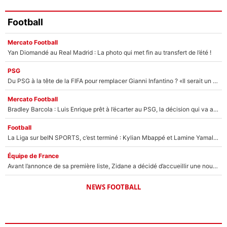
Football
Mercato Football
Yan Diomandé au Real Madrid : La photo qui met fin au transfert de l’été !
PSG
Du PSG à la tête de la FIFA pour remplacer Gianni Infantino ? «Il serait un mauvais président», le patron de la Liga s'attaque à Nasser Al-Khelaïfi !
Mercato Football
Bradley Barcola : Luis Enrique prêt à l’écarter au PSG, la décision qui va accélérer son transfert à Liverpool ?
Football
La Liga sur beIN SPORTS, c’est terminé : Kylian Mbappé et Lamine Yamal changent de chaîne, «le moment était venu d'ouvrir un nouveau chapitre»
Équipe de France
Avant l’annonce de sa première liste, Zidane a décidé d’accueillir une nouvelle tête en équipe de France
NEWS FOOTBALL