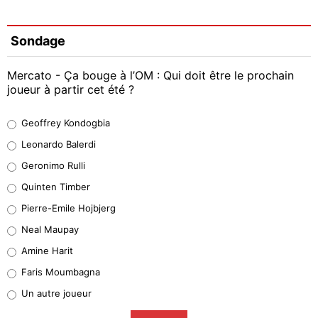
Sondage
Mercato - Ça bouge à l’OM : Qui doit être le prochain
joueur à partir cet été ?
Geoffrey Kondogbia
Geoffrey Kondogbia
38%
Leonardo Balerdi
Leonardo Balerdi
Geronimo Rulli
32%
Quinten Timber
Geronimo Rulli
Pierre-Emile Hojbjerg
4%
Neal Maupay
Quinten Timber
Amine Harit
1%
Faris Moumbagna
Pierre-Emile Hojbjerg
Un autre joueur
9%