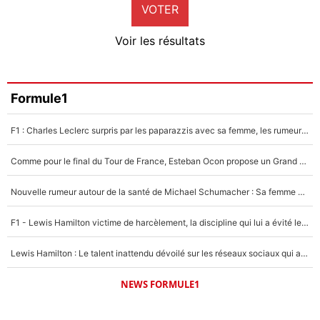
VOTER
Neal Maupay
4%
Voir les résultats
Amine Harit
3%
Faris Moumbagna
Formule1
5%
F1 : Charles Leclerc surpris par les paparazzis avec sa femme, les rumeurs étaient vraies !
Un autre joueur
5%
Comme pour le final du Tour de France, Esteban Ocon propose un Grand Prix de Formule 1 à Paris : «Autour de l’Arc de Triomphe, ce serait génial» !
1501 personnes ont participé aux votes.
Nouvelle rumeur autour de la santé de Michael Schumacher : Sa femme Corinna sort du silence
F1 - Lewis Hamilton victime de harcèlement, la discipline qui lui a évité le pire : «J'aurais probablement mal tourné»
Lewis Hamilton : Le talent inattendu dévoilé sur les réseaux sociaux qui a impressionné Kim Kardashian pendant leurs vacances en amoureux !
NEWS FORMULE1