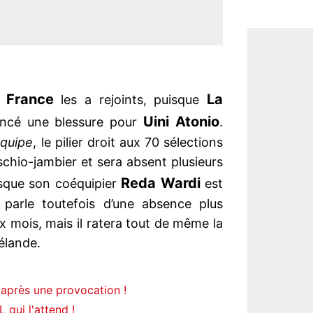
France
La
les a rejoints, puisque
Uini Atonio
cé une blessure pour
.
Equipe
, le pilier droit aux 70 sélections
ischio-jambier et sera absent plusieurs
Reda Wardi
isque son coéquipier
est
 parle toutefois d’une absence plus
 mois, mais il ratera tout de même la
élande.
après une provocation !
 qui l'attend !