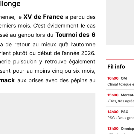
allonge
XV de France
mense, le
a perdu des
erniers mois. C’est évidemment le cas
Tournoi des 6
lessé au genou lors du
a de retour au mieux qu’à l’automne
lent plutôt du début de l’année 2026.
irmerie puisqu’on y retrouve également
Fil info
absent pour au moins cinq ou six mois,
16h00
OM
amack
aux prises avec des pépins au
15h00
Mercato
14h00
PSG
13h00
Omnisp