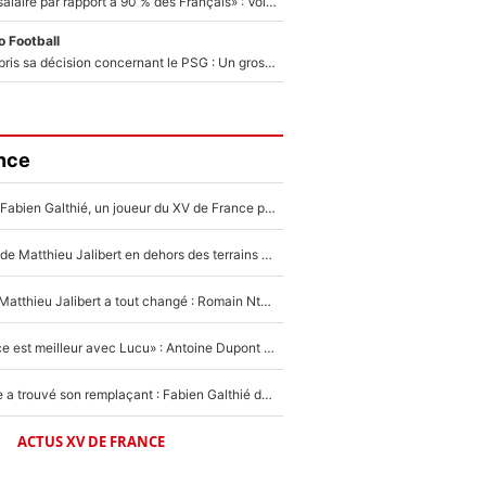
«C'est un beau salaire par rapport à 90 % des Français» : Voilà combien touchait Nelson Monfort sur France Télévisions avant de rejoindre CNews
 Football
Ferran Torres a pris sa décision concernant le PSG : Un gros club étranger prêt à relancer le feuilleton pour la signature du champion du monde 2026 !
nce
Mis de côté par Fabien Galthié, un joueur du XV de France partage sa frustration : «ils ne me l’ont pas dit tout de suite»
La raison d'être de Matthieu Jalibert en dehors des terrains de rugby : «Ça m'atteint autant que si tu touches à un membre de ma famille»
XV de France - Matthieu Jalibert a tout changé : Romain Ntamack doit-il s’inquiéter pour sa place à un an de la Coupe du monde ?
«Le XV de France est meilleur avec Lucu» : Antoine Dupont doit-il s’inquiéter pour sa place ?
Le XV de France a trouvé son remplaçant : Fabien Galthié doit-il se passer d'Antoine Dupont ?
ACTUS XV DE FRANCE