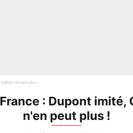
Galthié n'en peut plus !
France : Dupont imité, 
n'en peut plus !