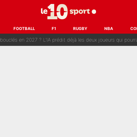
e harcèlement à l’OM : Le départ qui soulage le vestiaire de 
ris» : Bruno Genesio fait une promesse pour la suite du mercato
FOOTBALL
F1
RUGBY
NBA
CO
ouclés en 2027 ? L'IA prédit déjà les deux joueurs qui pourra
t à 90 % des Français» : Voilà combien touchait Nelson Monfort sur Franc
oncernant le PSG : Un gros club étranger prêt à relancer le feuilleton pour 