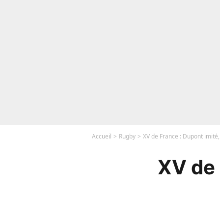
Accueil
Rugby
XV de France : Dupont imité, 
XV de 