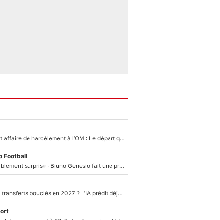
Climat toxique et affaire de harcèlement à l’OM : Le départ qui soulage le vestiaire de Bruno Genesio
 Football
«Très, très agréablement surpris» : Bruno Genesio fait une promesse pour la suite du mercato de l’OM et rassure les supporters
PSG : Deux gros transferts bouclés en 2027 ? L'IA prédit déjà les deux joueurs qui pourraient rejoindre Luis Enrique !
ort