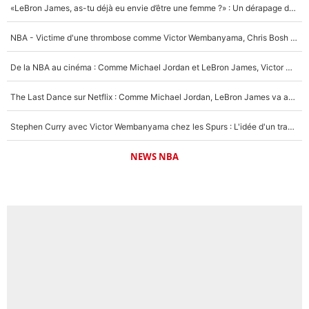
«LeBron James, as-tu déjà eu envie d’être une femme ?» : Un dérapage de Donald Trump sur la superstar de la NBA refait surface
NBA - Victime d'une thrombose comme Victor Wembanyama, Chris Bosh prévient le Français des risques sur sa santé : «J’ai failli mourir sur le coup et j’ai été ramené à la vie»
De la NBA au cinéma : Comme Michael Jordan et LeBron James, Victor Wembanyama rêve d'une carrière d'acteur !
The Last Dance sur Netflix : Comme Michael Jordan, LeBron James va avoir le droit à sa série !
Stephen Curry avec Victor Wembanyama chez les Spurs : L'idée d'un trade historique est lancée en NBA !
NEWS NBA