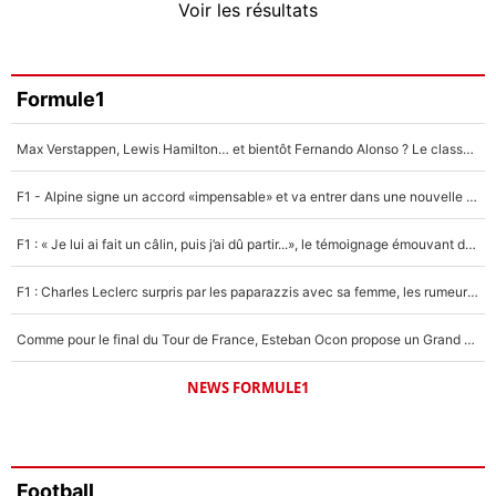
Voir les résultats
Amine Harit
3%
Faris Moumbagna
Formule1
4%
Max Verstappen, Lewis Hamilton… et bientôt Fernando Alonso ? Le classement des pilotes les mieux payés en Formule 1 risque de changer !
Un autre joueur
5%
F1 - Alpine signe un accord «impensable» et va entrer dans une nouvelle dimension : Grande nouvelle pour Pierre Gasly !
1664 personnes ont participé aux votes.
F1 : « Je lui ai fait un câlin, puis j’ai dû partir...», le témoignage émouvant de Max Verstappen sur sa fille
F1 : Charles Leclerc surpris par les paparazzis avec sa femme, les rumeurs étaient vraies !
Comme pour le final du Tour de France, Esteban Ocon propose un Grand Prix de Formule 1 à Paris : «Autour de l’Arc de Triomphe, ce serait génial» !
NEWS FORMULE1
Football