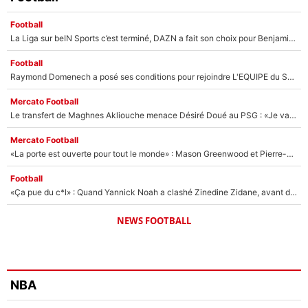
Football
La Liga sur beIN Sports c’est terminé, DAZN a fait son choix pour Benjamin Da Silva et Omar Da Fonseca !
Football
Raymond Domenech a posé ses conditions pour rejoindre L'EQUIPE du Soir : Il refuse de faire l'émission avec un autre chroniqueur !
Mercato Football
Le transfert de Maghnes Akliouche menace Désiré Doué au PSG : «Je valide à 200%»
Mercato Football
«La porte est ouverte pour tout le monde» : Mason Greenwood et Pierre-Emerick Aubameyang ont quitté l'OM, Amine Gouiri balance sur la suite du mercato et sur la réaction du vestiaire !
Football
«Ça pue du c*l» : Quand Yannick Noah a clashé Zinedine Zidane, avant de se faire recadrer par le nouveau sélectionneur de l'équipe de France !
NEWS FOOTBALL
NBA