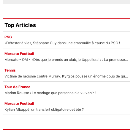
Top Articles
PSG
«Détester à vie», Stéphane Guy dans une embrouille à cause du PSG !
Mercato Football
Mercato - OM - «Dès que je prends un club, je t’appellerai» : La promesse de Marcelino au moment de claquer la porte
Tennis
Victime de racisme contre Murray, Kyrgios pousse un énorme coup de gueule !
Tour de France
Marion Rousse : Le mariage que personne n'a vu venir !
Mercato Football
Kylian Mbappé, un transfert obligatoire cet été ?