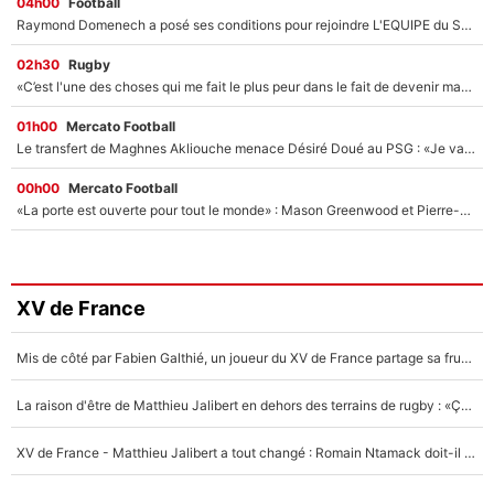
04h00
Football
Raymond Domenech a posé ses conditions pour rejoindre L'EQUIPE du Soir : Il refuse de faire l'émission avec un autre chroniqueur !
02h30
Rugby
«C’est l'une des choses qui me fait le plus peur dans le fait de devenir maman» : En couple avec Antoine Dupont, Iris Mittenaere s'inquiète déjà pour ses futurs enfants !
01h00
Mercato Football
Le transfert de Maghnes Akliouche menace Désiré Doué au PSG : «Je valide à 200%»
00h00
Mercato Football
«La porte est ouverte pour tout le monde» : Mason Greenwood et Pierre-Emerick Aubameyang ont quitté l'OM, Amine Gouiri balance sur la suite du mercato et sur la réaction du vestiaire !
XV de France
Mis de côté par Fabien Galthié, un joueur du XV de France partage sa frustration : «ils ne me l’ont pas dit tout de suite»
La raison d'être de Matthieu Jalibert en dehors des terrains de rugby : «Ça m'atteint autant que si tu touches à un membre de ma famille»
XV de France - Matthieu Jalibert a tout changé : Romain Ntamack doit-il s’inquiéter pour sa place à un an de la Coupe du monde ?