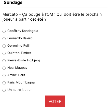
Sondage
Mercato - Ça bouge à l’OM : Qui doit être le prochain
joueur à partir cet été ?
Geoffrey Kondogbia
Geoffrey Kondogbia
38%
Leonardo Balerdi
Leonardo Balerdi
Geronimo Rulli
32%
Quinten Timber
Geronimo Rulli
Pierre-Emile Hojbjerg
5%
Neal Maupay
Quinten Timber
Amine Harit
1%
Faris Moumbagna
Pierre-Emile Hojbjerg
Un autre joueur
9%
VOTER
Neal Maupay
4%