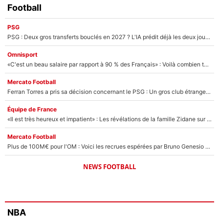
Football
PSG
PSG : Deux gros transferts bouclés en 2027 ? L'IA prédit déjà les deux joueurs qui pourraient rejoindre Luis Enrique !
Omnisport
«C'est un beau salaire par rapport à 90 % des Français» : Voilà combien touchait Nelson Monfort sur France Télévisions avant de rejoindre CNews
Mercato Football
Ferran Torres a pris sa décision concernant le PSG : Un gros club étranger prêt à relancer le feuilleton pour la signature du champion du monde 2026 !
Équipe de France
«Il est très heureux et impatient» : Les révélations de la famille Zidane sur sa prise de pouvoir en équipe de France !
Mercato Football
Plus de 100M€ pour l'OM : Voici les recrues espérées par Bruno Genesio et Grégory Lorenzi après l’opération dégraissage
NEWS FOOTBALL
NBA