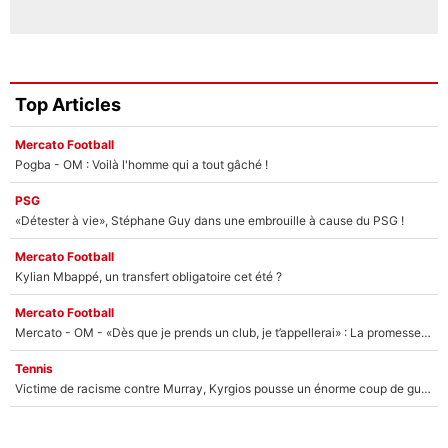
Top Articles
Mercato Football
Pogba - OM : Voilà l'homme qui a tout gâché !
PSG
«Détester à vie», Stéphane Guy dans une embrouille à cause du PSG !
Mercato Football
Kylian Mbappé, un transfert obligatoire cet été ?
Mercato Football
Mercato - OM - «Dès que je prends un club, je t’appellerai» : La promesse de Marcelino au moment de claquer la porte
Tennis
Victime de racisme contre Murray, Kyrgios pousse un énorme coup de gueule !