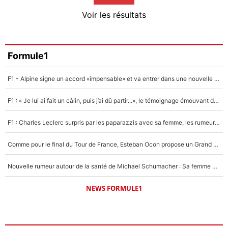
4%
Voir les résultats
Amine Harit
3%
Faris Moumbagna
Formule1
4%
F1 - Alpine signe un accord «impensable» et va entrer dans une nouvelle dimension : Grande nouvelle pour Pierre Gasly !
Un autre joueur
5%
F1 : « Je lui ai fait un câlin, puis j’ai dû partir...», le témoignage émouvant de Max Verstappen sur sa fille
1575 personnes ont participé aux votes.
F1 : Charles Leclerc surpris par les paparazzis avec sa femme, les rumeurs étaient vraies !
Comme pour le final du Tour de France, Esteban Ocon propose un Grand Prix de Formule 1 à Paris : «Autour de l’Arc de Triomphe, ce serait génial» !
Nouvelle rumeur autour de la santé de Michael Schumacher : Sa femme Corinna sort du silence
NEWS FORMULE1