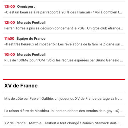
13h00
Omnisport
«C'est un beau salaire par rapport à 90 % des Français» : Voilà combien touchait Nelson Monfort sur France Télévisions avant de rejoindre CNews
12h00
Mercato Football
Ferran Torres a pris sa décision concernant le PSG : Un gros club étranger prêt à relancer le feuilleton pour la signature du champion du monde 2026 !
11h00
Équipe de France
«Il est très heureux et impatient» : Les révélations de la famille Zidane sur sa prise de pouvoir en équipe de France !
10h00
Mercato Football
Plus de 100M€ pour l'OM : Voici les recrues espérées par Bruno Genesio et Grégory Lorenzi après l’opération dégraissage
XV de France
Mis de côté par Fabien Galthié, un joueur du XV de France partage sa frustration : «ils ne me l’ont pas dit tout de suite»
La raison d'être de Matthieu Jalibert en dehors des terrains de rugby : «Ça m'atteint autant que si tu touches à un membre de ma famille»
XV de France - Matthieu Jalibert a tout changé : Romain Ntamack doit-il s’inquiéter pour sa place à un an de la Coupe du monde ?