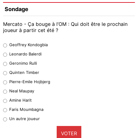
Sondage
Mercato - Ça bouge à l’OM : Qui doit être le prochain
joueur à partir cet été ?
Geoffrey Kondogbia
Geoffrey Kondogbia
38%
Leonardo Balerdi
Leonardo Balerdi
Geronimo Rulli
32%
Quinten Timber
Geronimo Rulli
Pierre-Emile Hojbjerg
5%
Neal Maupay
Quinten Timber
Amine Harit
1%
Faris Moumbagna
Pierre-Emile Hojbjerg
Un autre joueur
9%
VOTER
Neal Maupay