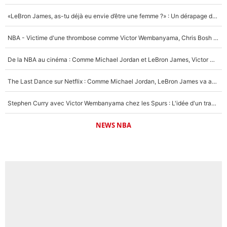
«LeBron James, as-tu déjà eu envie d’être une femme ?» : Un dérapage de Donald Trump sur la superstar de la NBA refait surface
NBA - Victime d'une thrombose comme Victor Wembanyama, Chris Bosh prévient le Français des risques sur sa santé : «J’ai failli mourir sur le coup et j’ai été ramené à la vie»
De la NBA au cinéma : Comme Michael Jordan et LeBron James, Victor Wembanyama rêve d'une carrière d'acteur !
The Last Dance sur Netflix : Comme Michael Jordan, LeBron James va avoir le droit à sa série !
Stephen Curry avec Victor Wembanyama chez les Spurs : L'idée d'un trade historique est lancée en NBA !
NEWS NBA