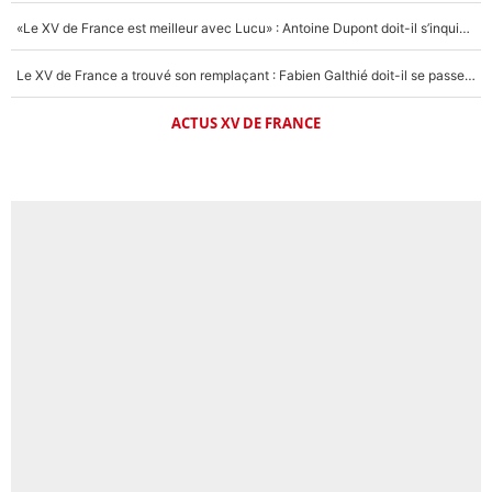
«Le XV de France est meilleur avec Lucu» : Antoine Dupont doit-il s’inquiéter pour sa place ?
Le XV de France a trouvé son remplaçant : Fabien Galthié doit-il se passer d'Antoine Dupont ?
ACTUS XV DE FRANCE