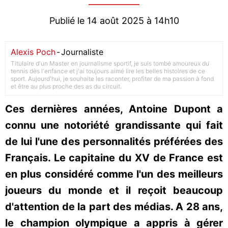
Publié le 14 août 2025 à 14h10
Alexis Poch
-
Journaliste
Titulaire d'un Master en journalisme sportif, je suis tombé amoureux du
tennis dès l'enfance et j'ai toujours aimé lire les belles histoires de ce
sport. Aujourd'hui, je souhaite les raconter, profiter de ma passion à fond
et être au plus proche des as du circuit.
Ces dernières années, Antoine Dupont a
connu une notoriété grandissante qui fait
de lui l'une des personnalités préférées des
Français. Le capitaine du XV de France est
en plus considéré comme l'un des meilleurs
joueurs du monde et il reçoit beaucoup
d'attention de la part des médias. A 28 ans,
le champion olympique a appris à gérer