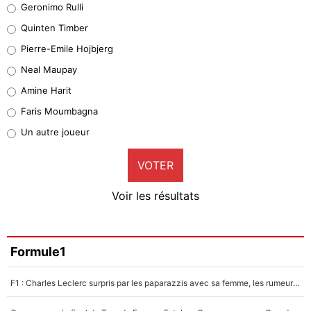
Geronimo Rulli
32%
Quinten Timber
Geronimo Rulli
Pierre-Emile Hojbjerg
4%
Neal Maupay
Quinten Timber
Amine Harit
1%
Faris Moumbagna
Pierre-Emile Hojbjerg
Un autre joueur
9%
VOTER
Neal Maupay
4%
Voir les résultats
Amine Harit
3%
Faris Moumbagna
Formule1
5%
F1 : Charles Leclerc surpris par les paparazzis avec sa femme, les rumeurs étaient vraies !
Un autre joueur
5%