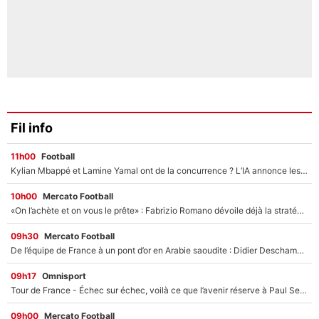
Fil info
11h00
Football
Kylian Mbappé et Lamine Yamal ont de la concurrence ? L’IA annonce les 5 joueurs qui vont dominer le football dans les années à venir !
10h00
Mercato Football
«On l’achète et on vous le prête» : Fabrizio Romano dévoile déjà la stratégie du PSG avec le transfert de Zion Suzuki !
09h30
Mercato Football
De l’équipe de France à un pont d’or en Arabie saoudite : Didier Deschamps a donné sa réponse !
09h17
Omnisport
Tour de France - Échec sur échec, voilà ce que l’avenir réserve à Paul Seixas : «Tant qu’il y aura un Pogacar comme celui-là...»
09h00
Mercato Football