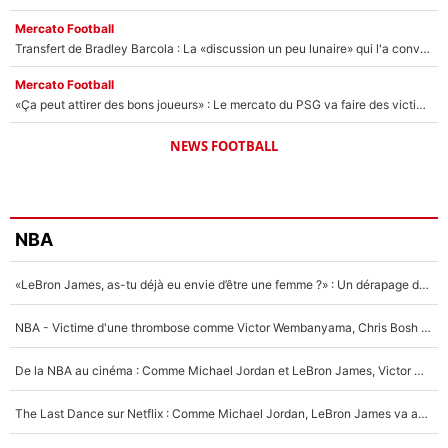
Mercato Football
Transfert de Bradley Barcola : La «discussion un peu lunaire» qui l'a convaincu de quitter le PSG, son entourage est pointé du doigt
Mercato Football
«Ça peut attirer des bons joueurs» : Le mercato du PSG va faire des victimes dans l'effectif de Luis Enrique ?
NEWS FOOTBALL
NBA
«LeBron James, as-tu déjà eu envie d’être une femme ?» : Un dérapage de Donald Trump sur la superstar de la NBA refait surface
NBA - Victime d'une thrombose comme Victor Wembanyama, Chris Bosh prévient le Français des risques sur sa santé : «J’ai failli mourir sur le coup et j’ai été ramené à la vie»
De la NBA au cinéma : Comme Michael Jordan et LeBron James, Victor Wembanyama rêve d'une carrière d'acteur !
The Last Dance sur Netflix : Comme Michael Jordan, LeBron James va avoir le droit à sa série !