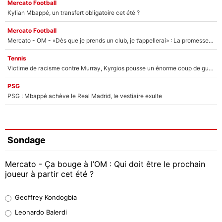
Mercato Football
Kylian Mbappé, un transfert obligatoire cet été ?
Mercato Football
Mercato - OM - «Dès que je prends un club, je t’appellerai» : La promesse de Marcelino au moment de claquer la porte
Tennis
Victime de racisme contre Murray, Kyrgios pousse un énorme coup de gueule !
PSG
PSG : Mbappé achève le Real Madrid, le vestiaire exulte
Sondage
Mercato - Ça bouge à l’OM : Qui doit être le prochain
joueur à partir cet été ?
Geoffrey Kondogbia
Geoffrey Kondogbia
38%
Leonardo Balerdi
Leonardo Balerdi