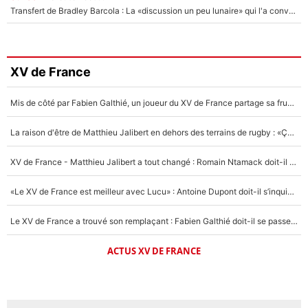
Transfert de Bradley Barcola : La «discussion un peu lunaire» qui l'a convaincu de quitter le PSG, son entourage est pointé du doigt
XV de France
Mis de côté par Fabien Galthié, un joueur du XV de France partage sa frustration : «ils ne me l’ont pas dit tout de suite»
La raison d'être de Matthieu Jalibert en dehors des terrains de rugby : «Ça m'atteint autant que si tu touches à un membre de ma famille»
XV de France - Matthieu Jalibert a tout changé : Romain Ntamack doit-il s’inquiéter pour sa place à un an de la Coupe du monde ?
«Le XV de France est meilleur avec Lucu» : Antoine Dupont doit-il s’inquiéter pour sa place ?
Le XV de France a trouvé son remplaçant : Fabien Galthié doit-il se passer d'Antoine Dupont ?
ACTUS XV DE FRANCE