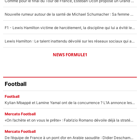
Comme pour le final du Tour de France, Esteban Ocon propose un Grand Prix de Formule 1 à Paris : «Autour de l’Arc de Triomphe, ce serait génial» !
1480 personnes ont participé aux votes.
Nouvelle rumeur autour de la santé de Michael Schumacher : Sa femme Corinna sort du silence
F1 - Lewis Hamilton victime de harcèlement, la discipline qui lui a évité le pire : «J'aurais probablement mal tourné»
Lewis Hamilton : Le talent inattendu dévoilé sur les réseaux sociaux qui a impressionné Kim Kardashian pendant leurs vacances en amoureux !
NEWS FORMULE1
Football
Football
Kylian Mbappé et Lamine Yamal ont de la concurrence ? L’IA annonce les 5 joueurs qui vont dominer le football dans les années à venir !
Mercato Football
«On l’achète et on vous le prête» : Fabrizio Romano dévoile déjà la stratégie du PSG avec le transfert de Zion Suzuki !
Mercato Football
De l’équipe de France à un pont d’or en Arabie saoudite : Didier Deschamps a donné sa réponse !