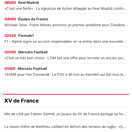
06h00
Real Madrid
«C'est une fierté» : La signature de Kylian Mbappé au Real Madrid continue de régaler l'Espagne
04h00
Équipe de France
Michael Olise : Pierre Ménès annonce un premier problème pour Zinedine Zidane en équipe de France
02h30
Formule1
F1 - Alpine signe un accord «impensable» et va entrer dans une nouvelle dimension : Grande nouvelle pour Pierre Gasly !
02h00
Mercato Football
«C’est un très bon choix» : L'OM fait une offre pour recruter un ancien joueur du PSG... et c'est validé dans l'After Foot !
01h00
Mercato Football
140M€ pour Yan Diomandé : Le PSG a dit non au transfert qui bat tous les records sur le mercato
XV de France
Mis de côté par Fabien Galthié, un joueur du XV de France partage sa frustration : «ils ne me l’ont pas dit tout de suite»
La raison d'être de Matthieu Jalibert en dehors des terrains de rugby : «Ça m'atteint autant que si tu touches à un membre de ma famille»