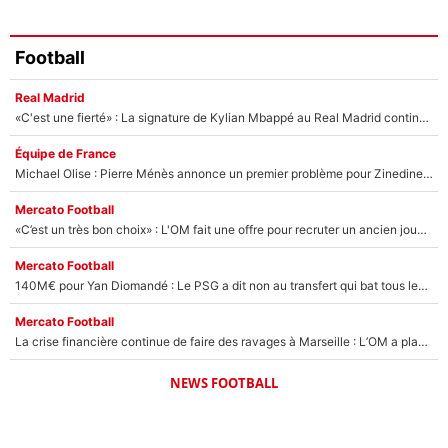
Football
Real Madrid
«C'est une fierté» : La signature de Kylian Mbappé au Real Madrid continue de régaler l'Espagne
Équipe de France
Michael Olise : Pierre Ménès annonce un premier problème pour Zinedine Zidane en équipe de France
Mercato Football
«C’est un très bon choix» : L'OM fait une offre pour recruter un ancien joueur du PSG... et c'est validé dans l'After Foot !
Mercato Football
140M€ pour Yan Diomandé : Le PSG a dit non au transfert qui bat tous les records sur le mercato
Mercato Football
La crise financière continue de faire des ravages à Marseille : L’OM a placé 12 joueurs sur le marché des transferts… et ça pourrait lui rapporter près de 100M€ !
NEWS FOOTBALL