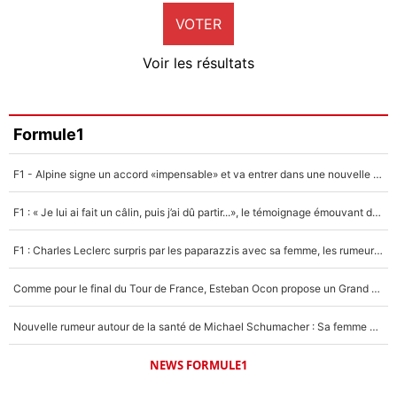
VOTER
Neal Maupay
4%
Voir les résultats
Amine Harit
3%
Faris Moumbagna
Formule1
5%
F1 - Alpine signe un accord «impensable» et va entrer dans une nouvelle dimension : Grande nouvelle pour Pierre Gasly !
Un autre joueur
5%
F1 : « Je lui ai fait un câlin, puis j’ai dû partir...», le témoignage émouvant de Max Verstappen sur sa fille
1545 personnes ont participé aux votes.
F1 : Charles Leclerc surpris par les paparazzis avec sa femme, les rumeurs étaient vraies !
Comme pour le final du Tour de France, Esteban Ocon propose un Grand Prix de Formule 1 à Paris : «Autour de l’Arc de Triomphe, ce serait génial» !
Nouvelle rumeur autour de la santé de Michael Schumacher : Sa femme Corinna sort du silence
NEWS FORMULE1