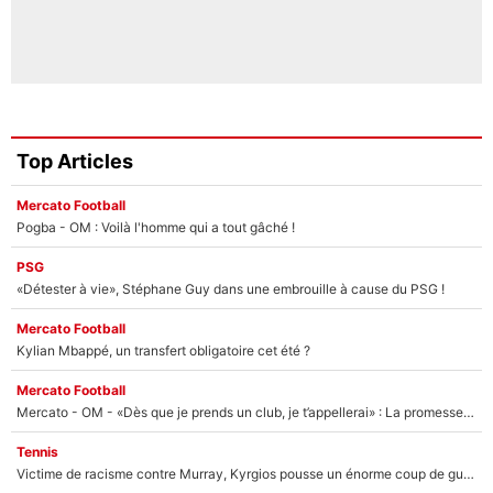
Top Articles
Mercato Football
Pogba - OM : Voilà l'homme qui a tout gâché !
PSG
«Détester à vie», Stéphane Guy dans une embrouille à cause du PSG !
Mercato Football
Kylian Mbappé, un transfert obligatoire cet été ?
Mercato Football
Mercato - OM - «Dès que je prends un club, je t’appellerai» : La promesse de Marcelino au moment de claquer la porte
Tennis
Victime de racisme contre Murray, Kyrgios pousse un énorme coup de gueule !