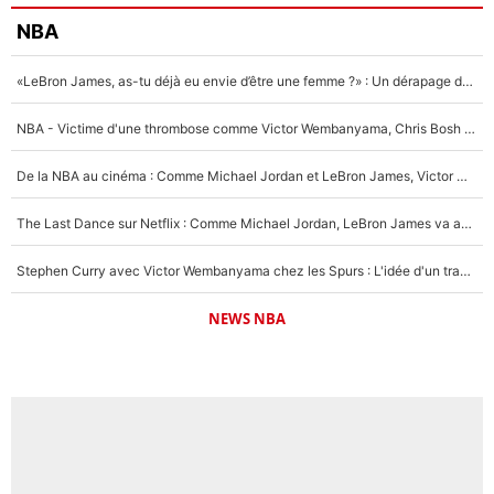
NBA
«LeBron James, as-tu déjà eu envie d’être une femme ?» : Un dérapage de Donald Trump sur la superstar de la NBA refait surface
NBA - Victime d'une thrombose comme Victor Wembanyama, Chris Bosh prévient le Français des risques sur sa santé : «J’ai failli mourir sur le coup et j’ai été ramené à la vie»
De la NBA au cinéma : Comme Michael Jordan et LeBron James, Victor Wembanyama rêve d'une carrière d'acteur !
The Last Dance sur Netflix : Comme Michael Jordan, LeBron James va avoir le droit à sa série !
Stephen Curry avec Victor Wembanyama chez les Spurs : L'idée d'un trade historique est lancée en NBA !
NEWS NBA