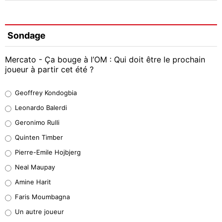
Sondage
Mercato - Ça bouge à l’OM : Qui doit être le prochain
joueur à partir cet été ?
Geoffrey Kondogbia
Geoffrey Kondogbia
38%
Leonardo Balerdi
Leonardo Balerdi
Geronimo Rulli
32%
Quinten Timber
Geronimo Rulli
Pierre-Emile Hojbjerg
5%
Neal Maupay
Quinten Timber
Amine Harit
1%
Faris Moumbagna
Pierre-Emile Hojbjerg
Un autre joueur
9%