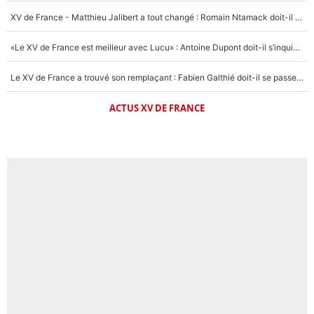
XV de France - Matthieu Jalibert a tout changé : Romain Ntamack doit-il s’inquiéter pour sa place à un an de la Coupe du monde ?
«Le XV de France est meilleur avec Lucu» : Antoine Dupont doit-il s’inquiéter pour sa place ?
Le XV de France a trouvé son remplaçant : Fabien Galthié doit-il se passer d'Antoine Dupont ?
ACTUS XV DE FRANCE