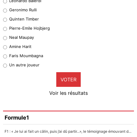
Leonardo Balerdi
Leonardo Balerdi
Geronimo Rulli
32%
Quinten Timber
Geronimo Rulli
Pierre-Emile Hojbjerg
5%
Neal Maupay
Quinten Timber
Amine Harit
1%
Faris Moumbagna
Pierre-Emile Hojbjerg
Un autre joueur
9%
VOTER
Neal Maupay
4%
Voir les résultats
Amine Harit
3%
Faris Moumbagna
Formule1
5%
F1 : « Je lui ai fait un câlin, puis j’ai dû partir...», le témoignage émouvant de Max Verstappen sur sa fille
Un autre joueur