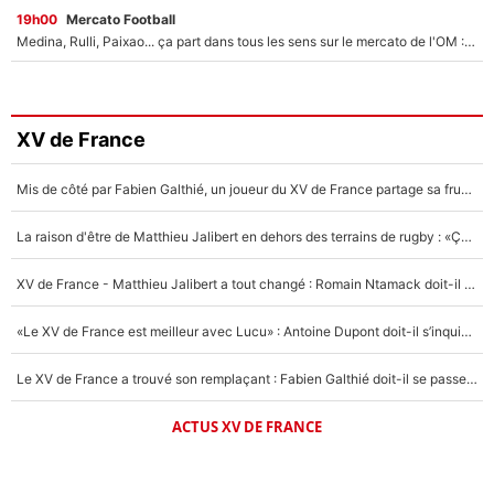
19h00
Mercato Football
Medina, Rulli, Paixao... ça part dans tous les sens sur le mercato de l'OM : Frank McCourt va enfin récupérer l'argent qu'il attend ?
XV de France
Mis de côté par Fabien Galthié, un joueur du XV de France partage sa frustration : «ils ne me l’ont pas dit tout de suite»
La raison d'être de Matthieu Jalibert en dehors des terrains de rugby : «Ça m'atteint autant que si tu touches à un membre de ma famille»
XV de France - Matthieu Jalibert a tout changé : Romain Ntamack doit-il s’inquiéter pour sa place à un an de la Coupe du monde ?
«Le XV de France est meilleur avec Lucu» : Antoine Dupont doit-il s’inquiéter pour sa place ?
Le XV de France a trouvé son remplaçant : Fabien Galthié doit-il se passer d'Antoine Dupont ?
ACTUS XV DE FRANCE