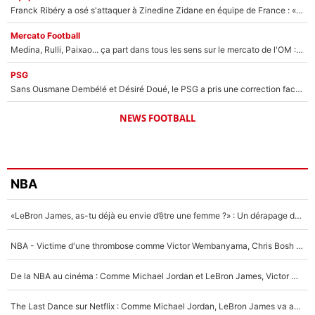
Franck Ribéry a osé s'attaquer à Zinedine Zidane en équipe de France : «Je n'aurais jamais fait ça»
Mercato Football
Medina, Rulli, Paixao... ça part dans tous les sens sur le mercato de l'OM : Frank McCourt va enfin récupérer l'argent qu'il attend ?
PSG
Sans Ousmane Dembélé et Désiré Doué, le PSG a pris une correction face à Majorque : Luis Enrique attend avec impatience des renforts !
NEWS FOOTBALL
NBA
«LeBron James, as-tu déjà eu envie d’être une femme ?» : Un dérapage de Donald Trump sur la superstar de la NBA refait surface
NBA - Victime d'une thrombose comme Victor Wembanyama, Chris Bosh prévient le Français des risques sur sa santé : «J’ai failli mourir sur le coup et j’ai été ramené à la vie»
De la NBA au cinéma : Comme Michael Jordan et LeBron James, Victor Wembanyama rêve d'une carrière d'acteur !
The Last Dance sur Netflix : Comme Michael Jordan, LeBron James va avoir le droit à sa série !