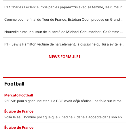
5%
F1 : Charles Leclerc surpris par les paparazzis avec sa femme, les rumeurs étaient vraies !
1529 personnes ont participé aux votes.
Comme pour le final du Tour de France, Esteban Ocon propose un Grand Prix de Formule 1 à Paris : «Autour de l’Arc de Triomphe, ce serait génial» !
Nouvelle rumeur autour de la santé de Michael Schumacher : Sa femme Corinna sort du silence
F1 - Lewis Hamilton victime de harcèlement, la discipline qui lui a évité le pire : «J'aurais probablement mal tourné»
NEWS FORMULE1
Football
Mercato Football
250M€ pour signer une star : Le PSG avait déjà réalisé une folie sur le mercato bien avant Neymar !
Équipe de France
Voilà le seul homme politique que Zinedine Zidane a accepté dans son entourage : «Je garde un très bon souvenir de lui»
Équipe de France