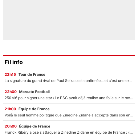
Fil info
22h15
Tour de France
La signature du grand rival de Paul Seixas est confirmée... et c'est une excellente nouvelle pour l'équipe Decathlon-CMA CGM !
22h00
Mercato Football
250M€ pour signer une star : Le PSG avait déjà réalisé une folie sur le mercato bien avant Neymar !
21h00
Équipe de France
Voilà le seul homme politique que Zinedine Zidane a accepté dans son entourage : «Je garde un très bon souvenir de lui»
20h00
Équipe de France
Franck Ribéry a osé s'attaquer à Zinedine Zidane en équipe de France : «Je n'aurais jamais fait ça»