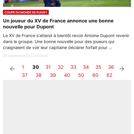
COUPE DU MONDE DE RUGBY
Un joueur du XV de France annonce une bonne
nouvelle pour Dupont
Le XV de France s'attend à bientôt revoir Antoine Dupont revenir
dans le groupe. Une bonne nouvelle pour des joueurs qui
craignaient de voir leur capitaine déclarer forfait pour ...
26 septembre 2023 à 02h35
1
30
31
32
33
34
35
36
arrow_left
arrow_right
37
38
39
40
50
60
62