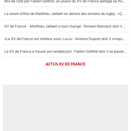
Mis de côté par Fabien Galthié, un joueur du XV de France partage sa frustration : «ils ne me l’ont pas dit tout de suite»
La raison d'être de Matthieu Jalibert en dehors des terrains de rugby : «Ça m'atteint autant que si tu touches à un membre de ma famille»
XV de France - Matthieu Jalibert a tout changé : Romain Ntamack doit-il s’inquiéter pour sa place à un an de la Coupe du monde ?
«Le XV de France est meilleur avec Lucu» : Antoine Dupont doit-il s’inquiéter pour sa place ?
Le XV de France a trouvé son remplaçant : Fabien Galthié doit-il se passer d'Antoine Dupont ?
ACTUS XV DE FRANCE