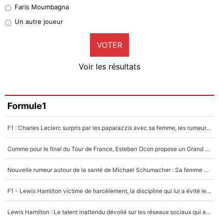
Faris Moumbagna
Pierre-Emile Hojbjerg
Un autre joueur
9%
VOTER
Neal Maupay
4%
Voir les résultats
Amine Harit
3%
Faris Moumbagna
Formule1
4%
F1 : Charles Leclerc surpris par les paparazzis avec sa femme, les rumeurs étaient vraies !
Un autre joueur
5%
Comme pour le final du Tour de France, Esteban Ocon propose un Grand Prix de Formule 1 à Paris : «Autour de l’Arc de Triomphe, ce serait génial» !
1469 personnes ont participé aux votes.
Nouvelle rumeur autour de la santé de Michael Schumacher : Sa femme Corinna sort du silence
F1 - Lewis Hamilton victime de harcèlement, la discipline qui lui a évité le pire : «J'aurais probablement mal tourné»
Lewis Hamilton : Le talent inattendu dévoilé sur les réseaux sociaux qui a impressionné Kim Kardashian pendant leurs vacances en amoureux !