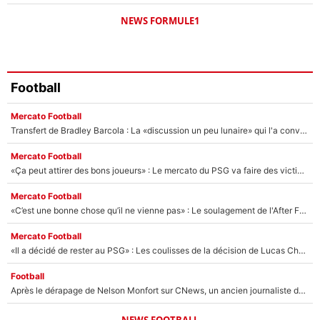
NEWS FORMULE1
Football
Mercato Football
Transfert de Bradley Barcola : La «discussion un peu lunaire» qui l'a convaincu de quitter le PSG, son entourage est pointé du doigt
Mercato Football
«Ça peut attirer des bons joueurs» : Le mercato du PSG va faire des victimes dans l'effectif de Luis Enrique ?
Mercato Football
«C’est une bonne chose qu’il ne vienne pas» : Le soulagement de l'After Foot après le transfert avorté de Yan Diomandé au PSG
Mercato Football
«Il a décidé de rester au PSG» : Les coulisses de la décision de Lucas Chevalier pour son transfert
Football
Après le dérapage de Nelson Monfort sur CNews, un ancien journaliste de France Télévisions relance la polémique sur les incendies en Gironde
NEWS FOOTBALL