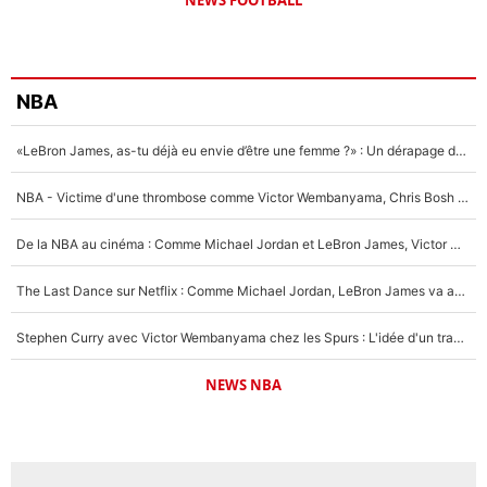
NBA
«LeBron James, as-tu déjà eu envie d’être une femme ?» : Un dérapage de Donald Trump sur la superstar de la NBA refait surface
NBA - Victime d'une thrombose comme Victor Wembanyama, Chris Bosh prévient le Français des risques sur sa santé : «J’ai failli mourir sur le coup et j’ai été ramené à la vie»
De la NBA au cinéma : Comme Michael Jordan et LeBron James, Victor Wembanyama rêve d'une carrière d'acteur !
The Last Dance sur Netflix : Comme Michael Jordan, LeBron James va avoir le droit à sa série !
Stephen Curry avec Victor Wembanyama chez les Spurs : L'idée d'un trade historique est lancée en NBA !
NEWS NBA