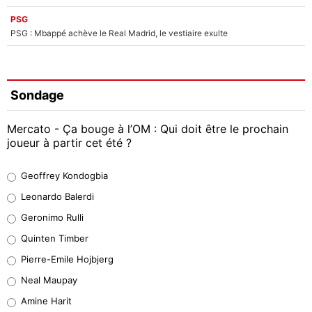
PSG
PSG : Mbappé achève le Real Madrid, le vestiaire exulte
Sondage
Mercato - Ça bouge à l’OM : Qui doit être le prochain
joueur à partir cet été ?
Geoffrey Kondogbia
Geoffrey Kondogbia
38%
Leonardo Balerdi
Leonardo Balerdi
Geronimo Rulli
32%
Quinten Timber
Geronimo Rulli
Pierre-Emile Hojbjerg
4%
Neal Maupay
Quinten Timber
Amine Harit
1%