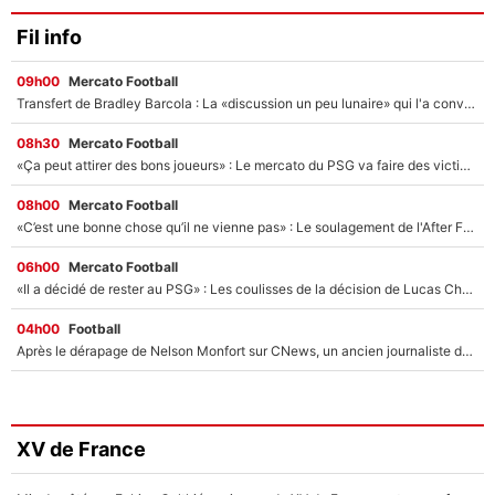
Fil info
09h00
Mercato Football
Transfert de Bradley Barcola : La «discussion un peu lunaire» qui l'a convaincu de quitter le PSG, son entourage est pointé du doigt
08h30
Mercato Football
«Ça peut attirer des bons joueurs» : Le mercato du PSG va faire des victimes dans l'effectif de Luis Enrique ?
08h00
Mercato Football
«C’est une bonne chose qu’il ne vienne pas» : Le soulagement de l'After Foot après le transfert avorté de Yan Diomandé au PSG
06h00
Mercato Football
«Il a décidé de rester au PSG» : Les coulisses de la décision de Lucas Chevalier pour son transfert
04h00
Football
Après le dérapage de Nelson Monfort sur CNews, un ancien journaliste de France Télévisions relance la polémique sur les incendies en Gironde
XV de France