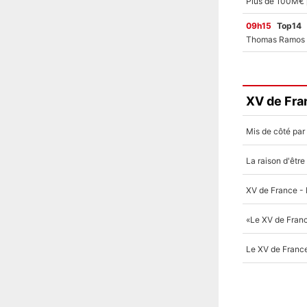
09h15
Top14
XV de Fra