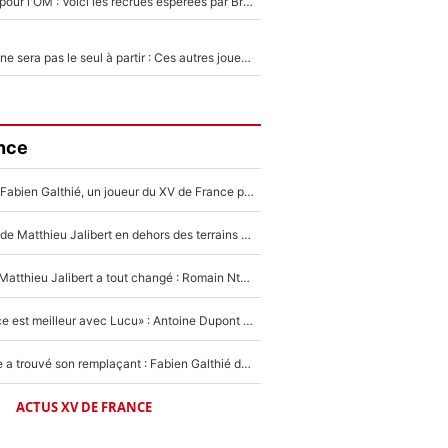
Plus de 100M€ pour l'OM : Voici les recrues espérées par Bruno Genesio et Grégory Lorenzi après l’opération dégraissage
Thomas Ramos ne sera pas le seul à partir : Ces autres joueurs du XV de France pourraient aussi quitter le Stade Toulousain, un club de Top 14 est déjà sur les rangs
nce
Mis de côté par Fabien Galthié, un joueur du XV de France partage sa frustration : «ils ne me l’ont pas dit tout de suite»
La raison d'être de Matthieu Jalibert en dehors des terrains de rugby : «Ça m'atteint autant que si tu touches à un membre de ma famille»
XV de France - Matthieu Jalibert a tout changé : Romain Ntamack doit-il s’inquiéter pour sa place à un an de la Coupe du monde ?
«Le XV de France est meilleur avec Lucu» : Antoine Dupont doit-il s’inquiéter pour sa place ?
Le XV de France a trouvé son remplaçant : Fabien Galthié doit-il se passer d'Antoine Dupont ?
ACTUS XV DE FRANCE