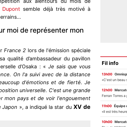
pétition aux alentours du mois de
e Dupont
semble déjà très motivé à
errains...
ur moi de représenter mon
ur
France 2
lors de l'émission spéciale
 sa qualité d’ambassadeur du pavillon
Fil info
verselle d’Osaka : «
Je sais que vous
ance. On l'a suivi avec de la distance
13h00
Omnisp
eaucoup d'émotions et de fierté. Je
position universelle. C'est une grande
12h00
Mercato
er mon pays et de voir l'engouement
XV de
11h00
Équipe 
au Japon
», a indiqué la star du
10h00
Mercato