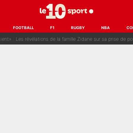
t à 90 % des Français» : Voilà combien touchait Nelson Monfort sur Franc
oncernant le PSG : Un gros club étranger prêt à relancer le feuilleton pour 
FOOTBALL
F1
RUGBY
NBA
CO
tient» : Les révélations de la famille Zidane sur sa prise de p
oici les recrues espérées par Bruno Genesio et Grégory Loren
tir : Ces autres joueurs du XV de France pourraient aussi quitter le Stade Toulous