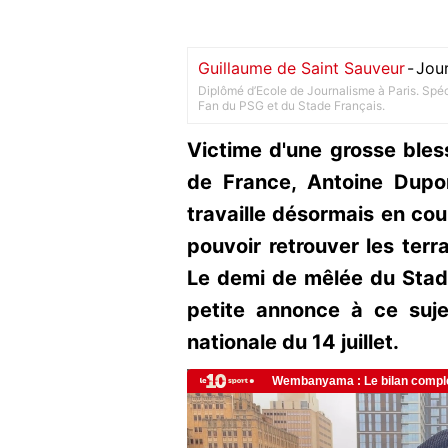
Guillaume de Saint Sauveur
-
Jour
Diplômé d’Ecole de Journalisme à Paris. Spéci
Fan du PSG et du Stade Français.
Victime d'une grosse bles
de France, Antoine Dupo
travaille désormais en cou
pouvoir retrouver les terr
Le demi de mêlée du Stade 
petite annonce à ce sujet
nationale du 14 juillet.