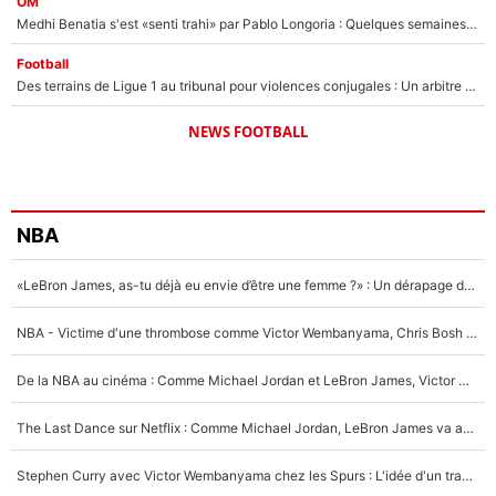
OM
Medhi Benatia s'est «senti trahi» par Pablo Longoria : Quelques semaines après son départ, l'ancien directeur de football de l'OM règle ses comptes
Football
Des terrains de Ligue 1 au tribunal pour violences conjugales : Un arbitre français encourt une peine de 18 mois de prison !
NEWS FOOTBALL
NBA
«LeBron James, as-tu déjà eu envie d’être une femme ?» : Un dérapage de Donald Trump sur la superstar de la NBA refait surface
NBA - Victime d'une thrombose comme Victor Wembanyama, Chris Bosh prévient le Français des risques sur sa santé : «J’ai failli mourir sur le coup et j’ai été ramené à la vie»
De la NBA au cinéma : Comme Michael Jordan et LeBron James, Victor Wembanyama rêve d'une carrière d'acteur !
The Last Dance sur Netflix : Comme Michael Jordan, LeBron James va avoir le droit à sa série !
Stephen Curry avec Victor Wembanyama chez les Spurs : L'idée d'un trade historique est lancée en NBA !