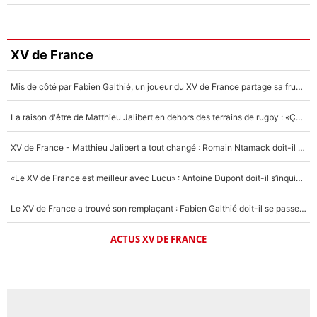
XV de France
Mis de côté par Fabien Galthié, un joueur du XV de France partage sa frustration : «ils ne me l’ont pas dit tout de suite»
La raison d'être de Matthieu Jalibert en dehors des terrains de rugby : «Ça m'atteint autant que si tu touches à un membre de ma famille»
XV de France - Matthieu Jalibert a tout changé : Romain Ntamack doit-il s’inquiéter pour sa place à un an de la Coupe du monde ?
«Le XV de France est meilleur avec Lucu» : Antoine Dupont doit-il s’inquiéter pour sa place ?
Le XV de France a trouvé son remplaçant : Fabien Galthié doit-il se passer d'Antoine Dupont ?
ACTUS XV DE FRANCE