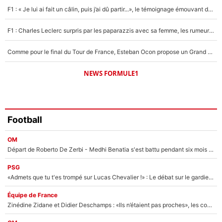
1619 personnes ont participé aux votes.
F1 : « Je lui ai fait un câlin, puis j’ai dû partir...», le témoignage émouvant de Max Verstappen sur sa fille
F1 : Charles Leclerc surpris par les paparazzis avec sa femme, les rumeurs étaient vraies !
Comme pour le final du Tour de France, Esteban Ocon propose un Grand Prix de Formule 1 à Paris : «Autour de l’Arc de Triomphe, ce serait génial» !
NEWS FORMULE1
Football
OM
Départ de Roberto De Zerbi - Medhi Benatia s'est battu pendant six mois pour le retenir à l'OM, le PSG a été le naufrage de trop : «Je pars avec toi»
PSG
«Admets que tu t'es trompé sur Lucas Chevalier !» : Le débat sur le gardien du PSG vire au clash à l'After Foot
Équipe de France
Zinédine Zidane et Didier Deschamps : «Ils n’étaient pas proches», les confidences d’un membre de l’équipe de France 1998 sur leur relation spéciale