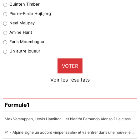
Quinten Timber
Geronimo Rulli
Pierre-Emile Hojbjerg
5%
Neal Maupay
Quinten Timber
Amine Harit
1%
Faris Moumbagna
Pierre-Emile Hojbjerg
Un autre joueur
9%
VOTER
Neal Maupay
4%
Voir les résultats
Amine Harit
3%
Faris Moumbagna
Formule1
4%
Max Verstappen, Lewis Hamilton… et bientôt Fernando Alonso ? Le classement des pilotes les mieux payés en Formule 1 risque de changer !
Un autre joueur
5%
F1 - Alpine signe un accord «impensable» et va entrer dans une nouvelle dimension : Grande nouvelle pour Pierre Gasly !