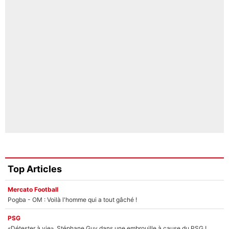
Top Articles
Mercato Football
Pogba - OM : Voilà l'homme qui a tout gâché !
PSG
«Détester à vie», Stéphane Guy dans une embrouille à cause du PSG !