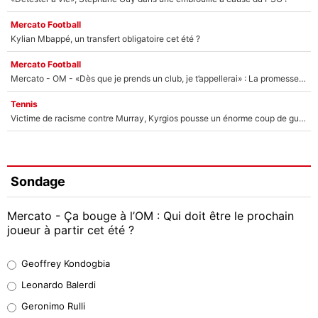
Mercato Football
Kylian Mbappé, un transfert obligatoire cet été ?
Mercato Football
Mercato - OM - «Dès que je prends un club, je t’appellerai» : La promesse de Marcelino au moment de claquer la porte
Tennis
Victime de racisme contre Murray, Kyrgios pousse un énorme coup de gueule !
Sondage
Mercato - Ça bouge à l’OM : Qui doit être le prochain
joueur à partir cet été ?
Geoffrey Kondogbia
Geoffrey Kondogbia
38%
Leonardo Balerdi
Leonardo Balerdi
Geronimo Rulli
32%