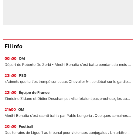
Fil info
00h00
OM
Départ de Roberto De Zerbi - Medhi Benatia s'est battu pendant six mois pour le retenir à l'OM, le PSG a été le naufrage de trop : «Je pars avec toi»
23h00
PSG
«Admets que tu t'es trompé sur Lucas Chevalier !» : Le débat sur le gardien du PSG vire au clash à l'After Foot
22h00
Équipe de France
Zinédine Zidane et Didier Deschamps : «Ils n’étaient pas proches», les confidences d’un membre de l’équipe de France 1998 sur leur relation spéciale
21h00
OM
Medhi Benatia s'est «senti trahi» par Pablo Longoria : Quelques semaines après son départ, l'ancien directeur de football de l'OM règle ses comptes
20h00
Football
Des terrains de Ligue 1 au tribunal pour violences conjugales : Un arbitre français encourt une peine de 18 mois de prison !