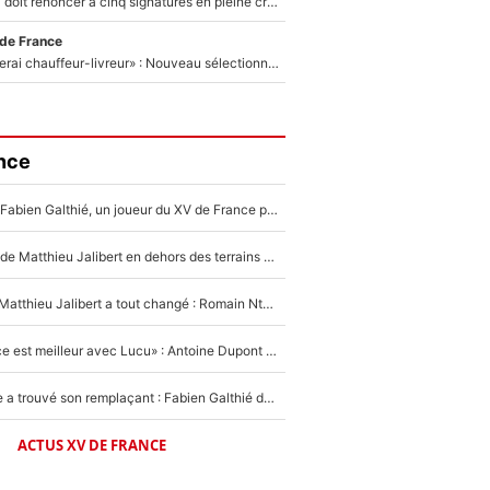
Grégory Lorenzi doit renoncer à cinq signatures en pleine crise financière : L’IA propose sept noms à l’OM pour un mercato réussi... à seulement 5M€ !
 de France
«Plus grand, je ferai chauffeur-livreur» : Nouveau sélectionneur des Bleus, Zinédine Zidane s’était imaginé un avenir très différent lorsqu'il était enfant
nce
Mis de côté par Fabien Galthié, un joueur du XV de France partage sa frustration : «ils ne me l’ont pas dit tout de suite»
La raison d'être de Matthieu Jalibert en dehors des terrains de rugby : «Ça m'atteint autant que si tu touches à un membre de ma famille»
XV de France - Matthieu Jalibert a tout changé : Romain Ntamack doit-il s’inquiéter pour sa place à un an de la Coupe du monde ?
«Le XV de France est meilleur avec Lucu» : Antoine Dupont doit-il s’inquiéter pour sa place ?
Le XV de France a trouvé son remplaçant : Fabien Galthié doit-il se passer d'Antoine Dupont ?
ACTUS XV DE FRANCE