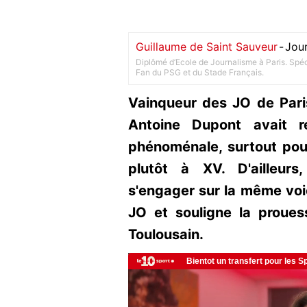
Guillaume de Saint Sauveur
-
Jour
Diplômé d’Ecole de Journalisme à Paris. Spéci
Fan du PSG et du Stade Français.
Vainqueur des JO de Pari
Antoine Dupont avait r
phénoménale, surtout pou
plutôt à XV. D'ailleur
s'engager sur la même voi
JO et souligne la proue
Toulousain.