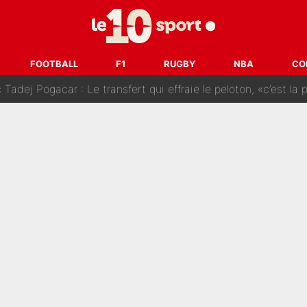
SG» : Les coulisses de la décision de Lucas Chevalier pour s
fort sur CNews, un ancien journaliste de France Télévisions relance la 
FOOTBALL
F1
RUGBY
NBA
CO
dej Pogacar : Le transfert qui effraie le peloton, «c’est la 
nq signatures en pleine crise financière : L’IA propose sept noms à l’OM po
reur» : Nouveau sélectionneur des Bleus, Zinédine Zidane s’était imaginé un av