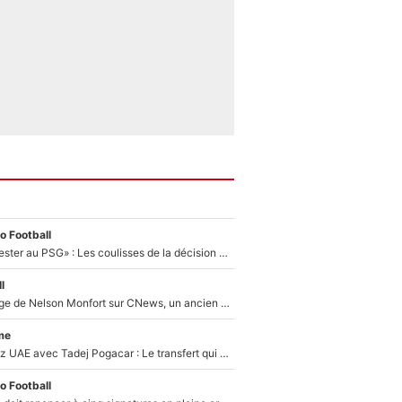
o Football
«Il a décidé de rester au PSG» : Les coulisses de la décision de Lucas Chevalier pour son transfert
l
Après le dérapage de Nelson Monfort sur CNews, un ancien journaliste de France Télévisions relance la polémique sur les incendies en Gironde
me
Paul Seixas chez UAE avec Tadej Pogacar : Le transfert qui effraie le peloton, «c’est la pire des choses qui puisse arriver»
o Football