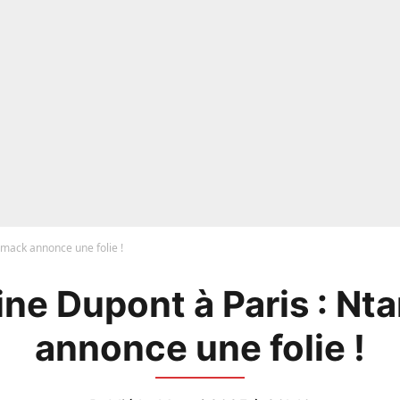
amack annonce une folie !
ne Dupont à Paris : N
annonce une folie !