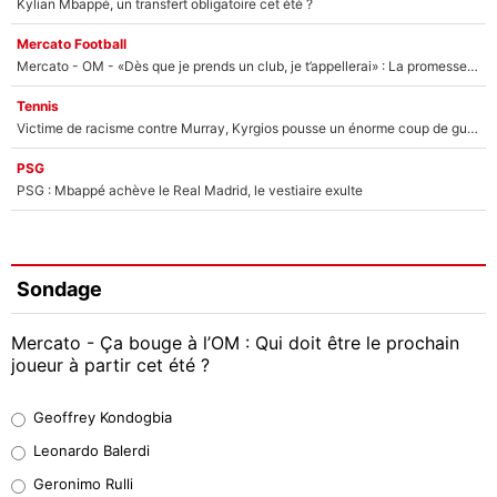
Kylian Mbappé, un transfert obligatoire cet été ?
Mercato Football
Mercato - OM - «Dès que je prends un club, je t’appellerai» : La promesse de Marcelino au moment de claquer la porte
Tennis
Victime de racisme contre Murray, Kyrgios pousse un énorme coup de gueule !
PSG
PSG : Mbappé achève le Real Madrid, le vestiaire exulte
Sondage
Mercato - Ça bouge à l’OM : Qui doit être le prochain
joueur à partir cet été ?
Geoffrey Kondogbia
Geoffrey Kondogbia
38%
Leonardo Balerdi
Leonardo Balerdi
Geronimo Rulli