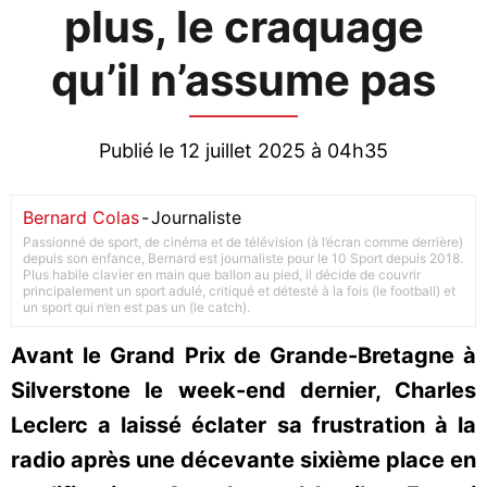
plus, le craquage
qu’il n’assume pas
Publié le 12 juillet 2025 à 04h35
Bernard Colas
-
Journaliste
Passionné de sport, de cinéma et de télévision (à l’écran comme derrière)
depuis son enfance, Bernard est journaliste pour le 10 Sport depuis 2018.
Plus habile clavier en main que ballon au pied, il décide de couvrir
principalement un sport adulé, critiqué et détesté à la fois (le football) et
un sport qui n’en est pas un (le catch).
Avant le Grand Prix de Grande-Bretagne à
Silverstone le week-end dernier, Charles
Leclerc a laissé éclater sa frustration à la
radio après une décevante sixième place en