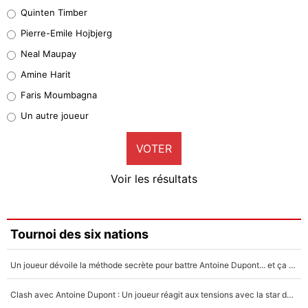
32%
Quinten Timber
Geronimo Rulli
Pierre-Emile Hojbjerg
5%
Neal Maupay
Quinten Timber
Amine Harit
1%
Faris Moumbagna
Pierre-Emile Hojbjerg
Un autre joueur
9%
VOTER
Neal Maupay
4%
Voir les résultats
Amine Harit
3%
Faris Moumbagna
Tournoi des six nations
5%
Un joueur dévoile la méthode secrète pour battre Antoine Dupont... et ça marche !
Un autre joueur
5%
Clash avec Antoine Dupont : Un joueur réagit aux tensions avec la star du XV de France !