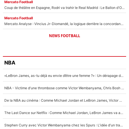
Mercato Football
Coup de théâtre en Espagne, Rodri va trahir le Real Madrid : Le Ballon d'Or a choisi de signer au FC Barcelone !
Mercato Football
Mercato Analyse : Vincius Jr-Diomandé, la logique derrière la concordance des temps
NEWS FOOTBALL
NBA
«LeBron James, as-tu déjà eu envie d’être une femme ?» : Un dérapage de Donald Trump sur la superstar de la NBA refait surface
NBA - Victime d'une thrombose comme Victor Wembanyama, Chris Bosh prévient le Français des risques sur sa santé : «J’ai failli mourir sur le coup et j’ai été ramené à la vie»
De la NBA au cinéma : Comme Michael Jordan et LeBron James, Victor Wembanyama rêve d'une carrière d'acteur !
The Last Dance sur Netflix : Comme Michael Jordan, LeBron James va avoir le droit à sa série !
Stephen Curry avec Victor Wembanyama chez les Spurs : L'idée d'un trade historique est lancée en NBA !