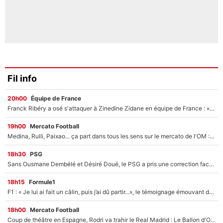
Fil info
20h00
Équipe de France
Franck Ribéry a osé s'attaquer à Zinedine Zidane en équipe de France : «Je n'aurais jamais fait ça»
19h00
Mercato Football
Medina, Rulli, Paixao... ça part dans tous les sens sur le mercato de l'OM : Frank McCourt va enfin récupérer l'argent qu'il attend ?
18h30
PSG
Sans Ousmane Dembélé et Désiré Doué, le PSG a pris une correction face à Majorque : Luis Enrique attend avec impatience des renforts !
18h15
Formule1
F1 : « Je lui ai fait un câlin, puis j’ai dû partir...», le témoignage émouvant de Max Verstappen sur sa fille
18h00
Mercato Football
Coup de théâtre en Espagne, Rodri va trahir le Real Madrid : Le Ballon d'Or a choisi de signer au FC Barcelone !