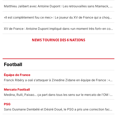
1522 personnes ont participé aux votes.
Matthieu Jalibert avec Antoine Dupont : Les retrouvailles sans Ntamack, «il y a eu des discussions»
«Il est complètement fou ce mec» : Le joueur du XV de France qui a choqué Matthieu Jalibert !
XV de France : Antoine Dupont impliqué dans «un moment très fort» en coulisses
NEWS TOURNOI DES 6 NATIONS
Football
Équipe de France
Franck Ribéry a osé s'attaquer à Zinedine Zidane en équipe de France : «Je n'aurais jamais fait ça»
Mercato Football
Medina, Rulli, Paixao... ça part dans tous les sens sur le mercato de l'OM : Frank McCourt va enfin récupérer l'argent qu'il attend ?
PSG
Sans Ousmane Dembélé et Désiré Doué, le PSG a pris une correction face à Majorque : Luis Enrique attend avec impatience des renforts !