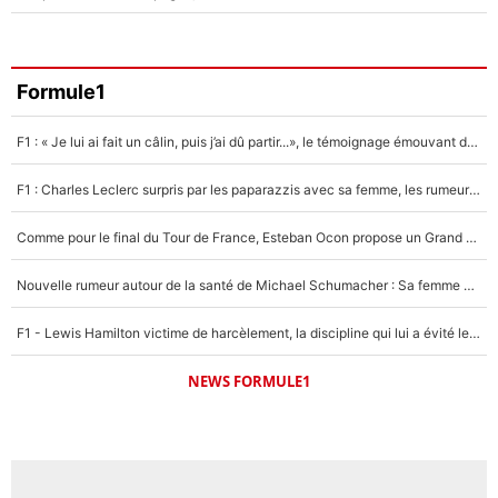
Formule1
F1 : « Je lui ai fait un câlin, puis j’ai dû partir...», le témoignage émouvant de Max Verstappen sur sa fille
F1 : Charles Leclerc surpris par les paparazzis avec sa femme, les rumeurs étaient vraies !
Comme pour le final du Tour de France, Esteban Ocon propose un Grand Prix de Formule 1 à Paris : «Autour de l’Arc de Triomphe, ce serait génial» !
Nouvelle rumeur autour de la santé de Michael Schumacher : Sa femme Corinna sort du silence
F1 - Lewis Hamilton victime de harcèlement, la discipline qui lui a évité le pire : «J'aurais probablement mal tourné»
NEWS FORMULE1