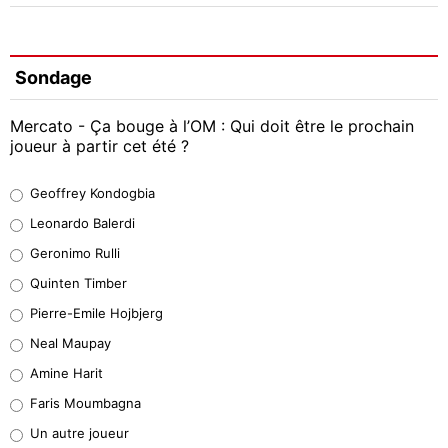
Sondage
Mercato - Ça bouge à l’OM : Qui doit être le prochain
joueur à partir cet été ?
Geoffrey Kondogbia
Geoffrey Kondogbia
38%
Leonardo Balerdi
Leonardo Balerdi
Geronimo Rulli
32%
Quinten Timber
Geronimo Rulli
Pierre-Emile Hojbjerg
5%
Neal Maupay
Quinten Timber
Amine Harit
1%
Faris Moumbagna
Pierre-Emile Hojbjerg
Un autre joueur
9%