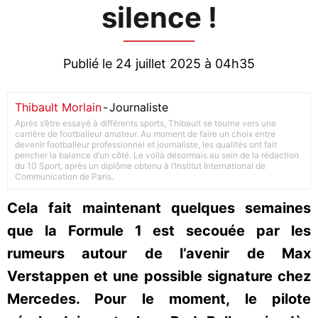
silence !
Publié le 24 juillet 2025 à 04h35
Thibault Morlain
-
Journaliste
Après s’être essayé à différents sports, Thibault se tourne vers une
carrière de footballeur amateur. Au moment de faire un choix entre
devenir footballeur professionnel et journaliste, les qualités ont fait
pencher la balance d’un côté. Le voilà désormais au sein de la rédaction
du 10 Sport, après un diplôme obtenu à l’Institut International de
Communication de Paris.
Cela fait maintenant quelques semaines
que la Formule 1 est secouée par les
rumeurs autour de l’avenir de Max
Verstappen et une possible signature chez
Mercedes. Pour le moment, le pilote