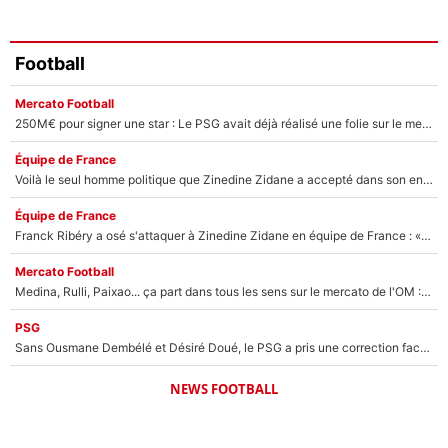
Football
Mercato Football
250M€ pour signer une star : Le PSG avait déjà réalisé une folie sur le mercato bien avant Neymar !
Équipe de France
Voilà le seul homme politique que Zinedine Zidane a accepté dans son entourage : «Je garde un très bon souvenir de lui»
Équipe de France
Franck Ribéry a osé s'attaquer à Zinedine Zidane en équipe de France : «Je n'aurais jamais fait ça»
Mercato Football
Medina, Rulli, Paixao... ça part dans tous les sens sur le mercato de l'OM : Frank McCourt va enfin récupérer l'argent qu'il attend ?
PSG
Sans Ousmane Dembélé et Désiré Doué, le PSG a pris une correction face à Majorque : Luis Enrique attend avec impatience des renforts !
NEWS FOOTBALL