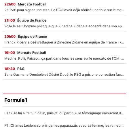
22h00
Mercato Football
250M€ pour signer une star : Le PSG avait déjà réalisé une folie sur le mercato bien avant Neymar !
21h00
Équipe de France
Voilà le seul homme politique que Zinedine Zidane a accepté dans son entourage : «Je garde un très bon souvenir de lui»
20h00
Équipe de France
Franck Ribéry a osé s'attaquer à Zinedine Zidane en équipe de France : «Je n'aurais jamais fait ça»
19h00
Mercato Football
Medina, Rulli, Paixao... ça part dans tous les sens sur le mercato de l'OM : Frank McCourt va enfin récupérer l'argent qu'il attend ?
18h30
PSG
Sans Ousmane Dembélé et Désiré Doué, le PSG a pris une correction face à Majorque : Luis Enrique attend avec impatience des renforts !
Formule1
F1 : « Je lui ai fait un câlin, puis j’ai dû partir...», le témoignage émouvant de Max Verstappen sur sa fille
F1 : Charles Leclerc surpris par les paparazzis avec sa femme, les rumeurs étaient vraies !