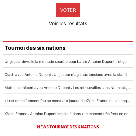
VOTER
Neal Maupay
4%
Voir les résultats
Amine Harit
3%
Faris Moumbagna
Tournoi des six nations
5%
Un joueur dévoile la méthode secrète pour battre Antoine Dupont... et ça marche !
Un autre joueur
5%
Clash avec Antoine Dupont : Un joueur réagit aux tensions avec la star du XV de France !
1526 personnes ont participé aux votes.
Matthieu Jalibert avec Antoine Dupont : Les retrouvailles sans Ntamack, «il y a eu des discussions»
«Il est complètement fou ce mec» : Le joueur du XV de France qui a choqué Matthieu Jalibert !
XV de France : Antoine Dupont impliqué dans «un moment très fort» en coulisses
NEWS TOURNOI DES 6 NATIONS