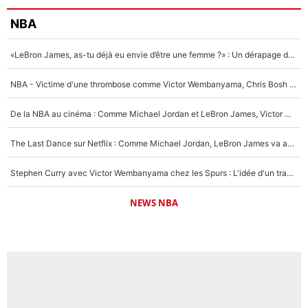
NBA
«LeBron James, as-tu déjà eu envie d’être une femme ?» : Un dérapage de Donald Trump sur la superstar de la NBA refait surface
NBA - Victime d'une thrombose comme Victor Wembanyama, Chris Bosh prévient le Français des risques sur sa santé : «J’ai failli mourir sur le coup et j’ai été ramené à la vie»
De la NBA au cinéma : Comme Michael Jordan et LeBron James, Victor Wembanyama rêve d'une carrière d'acteur !
The Last Dance sur Netflix : Comme Michael Jordan, LeBron James va avoir le droit à sa série !
Stephen Curry avec Victor Wembanyama chez les Spurs : L'idée d'un trade historique est lancée en NBA !
NEWS NBA