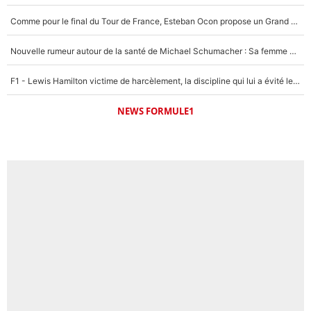
Comme pour le final du Tour de France, Esteban Ocon propose un Grand Prix de Formule 1 à Paris : «Autour de l’Arc de Triomphe, ce serait génial» !
Nouvelle rumeur autour de la santé de Michael Schumacher : Sa femme Corinna sort du silence
F1 - Lewis Hamilton victime de harcèlement, la discipline qui lui a évité le pire : «J'aurais probablement mal tourné»
NEWS FORMULE1