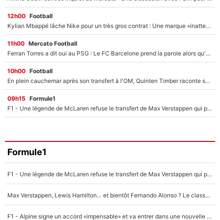
12h00
Football
Kylian Mbappé lâche Nike pour un très gros contrat : Une marque «inattendue» va frapper très fort
11h00
Mercato Football
Ferran Torres a dit oui au PSG : Le FC Barcelone prend la parole alors qu'un transfert de l'attaquant espagnol prend forme
10h00
Football
En plein cauchemar après son transfert à l'OM, Quinten Timber raconte ses doutes après sa signature à Marseille
09h15
Formule1
F1 - Une légende de McLaren refuse le transfert de Max Verstappen qui pourrait «faire des vagues» et plomber l'ambiance dans l'équipe
Formule1
F1 - Une légende de McLaren refuse le transfert de Max Verstappen qui pourrait «faire des vagues» et plomber l'ambiance dans l'équipe
Max Verstappen, Lewis Hamilton… et bientôt Fernando Alonso ? Le classement des pilotes les mieux payés en Formule 1 risque de changer !
F1 - Alpine signe un accord «impensable» et va entrer dans une nouvelle dimension : Grande nouvelle pour Pierre Gasly !