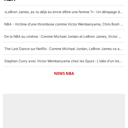
«LeBron James, as-tu déjà eu envie d’être une femme ?» : Un dérapage de Donald Trump sur la superstar de la NBA refait surface
NBA - Victime d'une thrombose comme Victor Wembanyama, Chris Bosh prévient le Français des risques sur sa santé : «J’ai failli mourir sur le coup et j’ai été ramené à la vie»
De la NBA au cinéma : Comme Michael Jordan et LeBron James, Victor Wembanyama rêve d'une carrière d'acteur !
The Last Dance sur Netflix : Comme Michael Jordan, LeBron James va avoir le droit à sa série !
Stephen Curry avec Victor Wembanyama chez les Spurs : L'idée d'un trade historique est lancée en NBA !
NEWS NBA