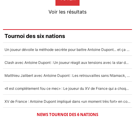
4%
Voir les résultats
Amine Harit
3%
Faris Moumbagna
Tournoi des six nations
4%
Un joueur dévoile la méthode secrète pour battre Antoine Dupont... et ça marche !
Un autre joueur
5%
Clash avec Antoine Dupont : Un joueur réagit aux tensions avec la star du XV de France !
1676 personnes ont participé aux votes.
Matthieu Jalibert avec Antoine Dupont : Les retrouvailles sans Ntamack, «il y a eu des discussions»
«Il est complètement fou ce mec» : Le joueur du XV de France qui a choqué Matthieu Jalibert !
XV de France : Antoine Dupont impliqué dans «un moment très fort» en coulisses
NEWS TOURNOI DES 6 NATIONS