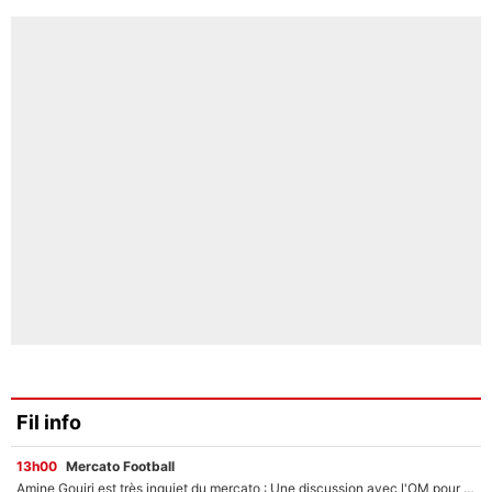
Fil info
13h00
Mercato Football
Amine Gouiri est très inquiet du mercato : Une discussion avec l'OM pour acter son transfert !