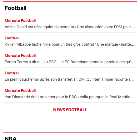
Football
Mercato Football
Amine Gouiri est très inquiet du mercato : Une discussion avec l'OM pour acter son transfert !
Football
Kylian Mbappé lâche Nike pour un très gros contrat : Une marque «inattendue» va frapper très fort
Mercato Football
Ferran Torres a dit oui au PSG : Le FC Barcelone prend la parole alors qu'un transfert de l'attaquant espagnol prend forme
Football
En plein cauchemar après son transfert à l'OM, Quinten Timber raconte ses doutes après sa signature à Marseille
Mercato Football
Yan Diomandé était trop cher pour le PSG : Voilà pourquoi le Real Madrid a accepté de payer la somme record de 140M€ pour boucler son transfert !
NEWS FOOTBALL
NBA