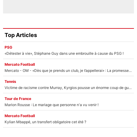
Top Articles
PSG
«Détester à vie», Stéphane Guy dans une embrouille à cause du PSG !
Mercato Football
Mercato - OM - «Dès que je prends un club, je t’appellerai» : La promesse de Marcelino au moment de claquer la porte
Tennis
Victime de racisme contre Murray, Kyrgios pousse un énorme coup de gueule !
Tour de France
Marion Rousse : Le mariage que personne n'a vu venir !
Mercato Football
Kylian Mbappé, un transfert obligatoire cet été ?