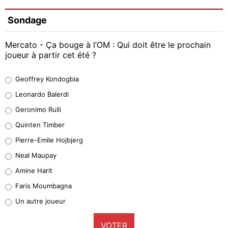
Sondage
Mercato - Ça bouge à l’OM : Qui doit être le prochain
joueur à partir cet été ?
Geoffrey Kondogbia
Geoffrey Kondogbia
38%
Leonardo Balerdi
Leonardo Balerdi
Geronimo Rulli
32%
Quinten Timber
Geronimo Rulli
Pierre-Emile Hojbjerg
5%
Neal Maupay
Quinten Timber
Amine Harit
1%
Faris Moumbagna
Pierre-Emile Hojbjerg
Un autre joueur
9%
VOTER
Neal Maupay