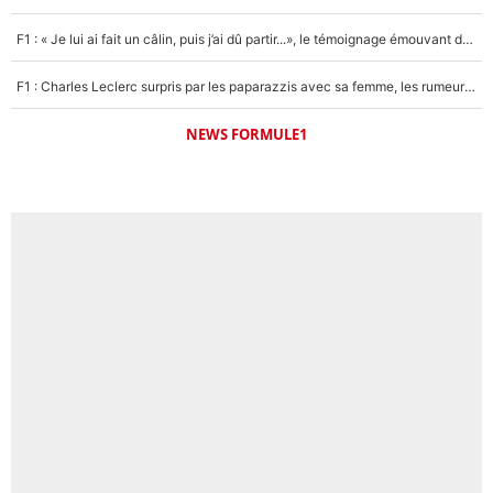
F1 : « Je lui ai fait un câlin, puis j’ai dû partir...», le témoignage émouvant de Max Verstappen sur sa fille
F1 : Charles Leclerc surpris par les paparazzis avec sa femme, les rumeurs étaient vraies !
NEWS FORMULE1