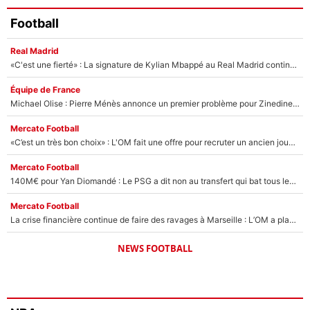
Football
Real Madrid
«C'est une fierté» : La signature de Kylian Mbappé au Real Madrid continue de régaler l'Espagne
Équipe de France
Michael Olise : Pierre Ménès annonce un premier problème pour Zinedine Zidane en équipe de France
Mercato Football
«C’est un très bon choix» : L'OM fait une offre pour recruter un ancien joueur du PSG... et c'est validé dans l'After Foot !
Mercato Football
140M€ pour Yan Diomandé : Le PSG a dit non au transfert qui bat tous les records sur le mercato
Mercato Football
La crise financière continue de faire des ravages à Marseille : L’OM a placé 12 joueurs sur le marché des transferts… et ça pourrait lui rapporter près de 100M€ !
NEWS FOOTBALL