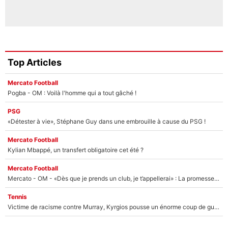
Top Articles
Mercato Football
Pogba - OM : Voilà l'homme qui a tout gâché !
PSG
«Détester à vie», Stéphane Guy dans une embrouille à cause du PSG !
Mercato Football
Kylian Mbappé, un transfert obligatoire cet été ?
Mercato Football
Mercato - OM - «Dès que je prends un club, je t’appellerai» : La promesse de Marcelino au moment de claquer la porte
Tennis
Victime de racisme contre Murray, Kyrgios pousse un énorme coup de gueule !