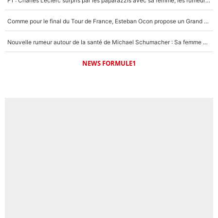
F1 : Charles Leclerc surpris par les paparazzis avec sa femme, les rumeurs étaient vraies !
Comme pour le final du Tour de France, Esteban Ocon propose un Grand Prix de Formule 1 à Paris : «Autour de l’Arc de Triomphe, ce serait génial» !
Nouvelle rumeur autour de la santé de Michael Schumacher : Sa femme Corinna sort du silence
NEWS FORMULE1