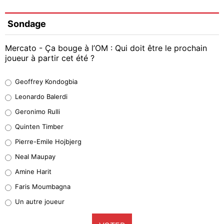
Sondage
Mercato - Ça bouge à l’OM : Qui doit être le prochain
joueur à partir cet été ?
Geoffrey Kondogbia
Geoffrey Kondogbia
38%
Leonardo Balerdi
Leonardo Balerdi
Geronimo Rulli
32%
Quinten Timber
Geronimo Rulli
Pierre-Emile Hojbjerg
5%
Neal Maupay
Quinten Timber
Amine Harit
1%
Faris Moumbagna
Pierre-Emile Hojbjerg
Un autre joueur
9%