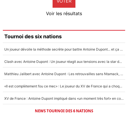
VOTER
Neal Maupay
4%
Voir les résultats
Amine Harit
3%
Faris Moumbagna
Tournoi des six nations
5%
Un joueur dévoile la méthode secrète pour battre Antoine Dupont... et ça marche !
Un autre joueur
5%
Clash avec Antoine Dupont : Un joueur réagit aux tensions avec la star du XV de France !
1547 personnes ont participé aux votes.
Matthieu Jalibert avec Antoine Dupont : Les retrouvailles sans Ntamack, «il y a eu des discussions»
«Il est complètement fou ce mec» : Le joueur du XV de France qui a choqué Matthieu Jalibert !
XV de France : Antoine Dupont impliqué dans «un moment très fort» en coulisses
NEWS TOURNOI DES 6 NATIONS