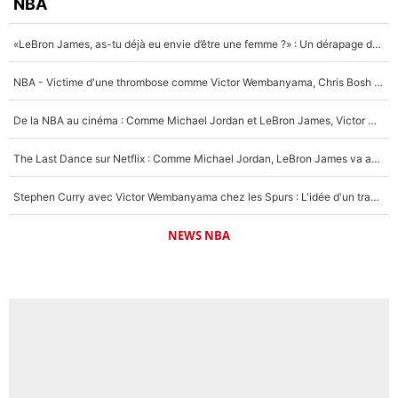
NBA
«LeBron James, as-tu déjà eu envie d’être une femme ?» : Un dérapage de Donald Trump sur la superstar de la NBA refait surface
NBA - Victime d'une thrombose comme Victor Wembanyama, Chris Bosh prévient le Français des risques sur sa santé : «J’ai failli mourir sur le coup et j’ai été ramené à la vie»
De la NBA au cinéma : Comme Michael Jordan et LeBron James, Victor Wembanyama rêve d'une carrière d'acteur !
The Last Dance sur Netflix : Comme Michael Jordan, LeBron James va avoir le droit à sa série !
Stephen Curry avec Victor Wembanyama chez les Spurs : L'idée d'un trade historique est lancée en NBA !
NEWS NBA