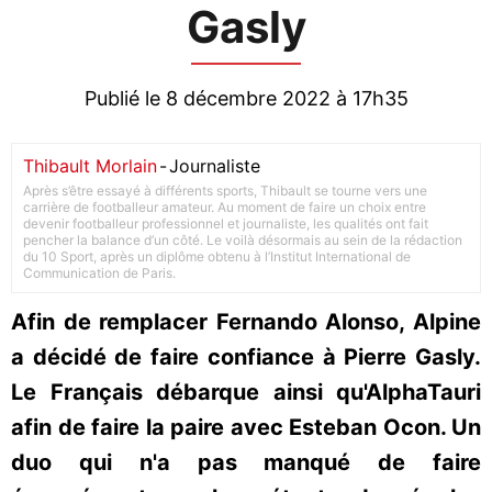
Gasly
Publié le 8 décembre 2022 à 17h35
Thibault Morlain
-
Journaliste
Après s’être essayé à différents sports, Thibault se tourne vers une
carrière de footballeur amateur. Au moment de faire un choix entre
devenir footballeur professionnel et journaliste, les qualités ont fait
pencher la balance d’un côté. Le voilà désormais au sein de la rédaction
du 10 Sport, après un diplôme obtenu à l’Institut International de
Communication de Paris.
Afin de remplacer Fernando Alonso, Alpine
a décidé de faire confiance à Pierre Gasly.
Le Français débarque ainsi qu'AlphaTauri
afin de faire la paire avec Esteban Ocon. Un
duo qui n'a pas manqué de faire