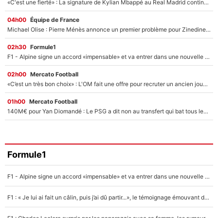
«C'est une fierté» : La signature de Kylian Mbappé au Real Madrid continue de régaler l'Espagne
04h00
Équipe de France
Michael Olise : Pierre Ménès annonce un premier problème pour Zinedine Zidane en équipe de France
02h30
Formule1
F1 - Alpine signe un accord «impensable» et va entrer dans une nouvelle dimension : Grande nouvelle pour Pierre Gasly !
02h00
Mercato Football
«C’est un très bon choix» : L'OM fait une offre pour recruter un ancien joueur du PSG... et c'est validé dans l'After Foot !
01h00
Mercato Football
140M€ pour Yan Diomandé : Le PSG a dit non au transfert qui bat tous les records sur le mercato
Formule1
F1 - Alpine signe un accord «impensable» et va entrer dans une nouvelle dimension : Grande nouvelle pour Pierre Gasly !
F1 : « Je lui ai fait un câlin, puis j’ai dû partir...», le témoignage émouvant de Max Verstappen sur sa fille