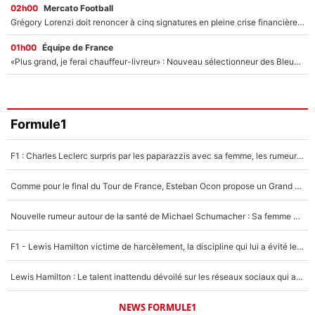
02h00
Mercato Football
Grégory Lorenzi doit renoncer à cinq signatures en pleine crise financière : L’IA propose sept noms à l’OM pour un mercato réussi... à seulement 5M€ !
01h00
Équipe de France
«Plus grand, je ferai chauffeur-livreur» : Nouveau sélectionneur des Bleus, Zinédine Zidane s’était imaginé un avenir très différent lorsqu'il était enfant
Formule1
F1 : Charles Leclerc surpris par les paparazzis avec sa femme, les rumeurs étaient vraies !
Comme pour le final du Tour de France, Esteban Ocon propose un Grand Prix de Formule 1 à Paris : «Autour de l’Arc de Triomphe, ce serait génial» !
Nouvelle rumeur autour de la santé de Michael Schumacher : Sa femme Corinna sort du silence
F1 - Lewis Hamilton victime de harcèlement, la discipline qui lui a évité le pire : «J'aurais probablement mal tourné»
Lewis Hamilton : Le talent inattendu dévoilé sur les réseaux sociaux qui a impressionné Kim Kardashian pendant leurs vacances en amoureux !
NEWS FORMULE1