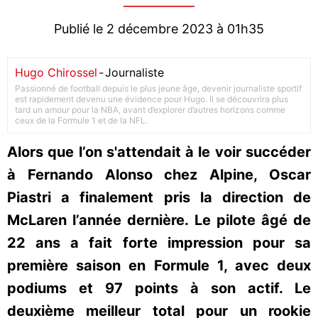
Publié le 2 décembre 2023 à 01h35
Hugo Chirossel
-
Journaliste
Passionné de football depuis le plus jeune âge, devenir journaliste sportif
est rapidement devenu une évidence pour Hugo. Il se découvrira plus
tard un amour pour la NBA, avant d’explorer d’autres horizons comme
ceux de la Formule 1 et de la NFL.
Alors que l’on s'attendait à le voir succéder
à Fernando Alonso chez Alpine, Oscar
Piastri a finalement pris la direction de
McLaren l’année dernière. Le pilote âgé de
22 ans a fait forte impression pour sa
première saison en Formule 1, avec deux
podiums et 97 points à son actif. Le
deuxième meilleur total pour un rookie