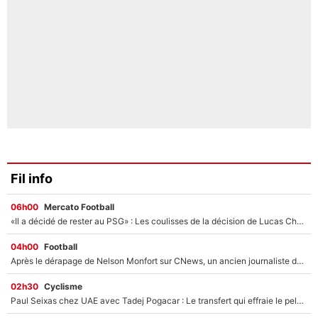
Fil info
06h00
Mercato Football
«Il a décidé de rester au PSG» : Les coulisses de la décision de Lucas Chevalier pour son transfert
04h00
Football
Après le dérapage de Nelson Monfort sur CNews, un ancien journaliste de France Télévisions relance la polémique sur les incendies en Gironde
02h30
Cyclisme
Paul Seixas chez UAE avec Tadej Pogacar : Le transfert qui effraie le peloton, «c’est la pire des choses qui puisse arriver»