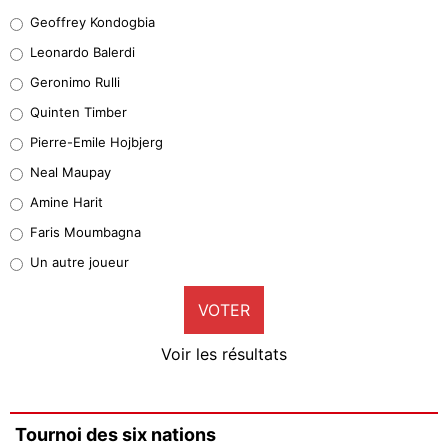
Geoffrey Kondogbia
Geoffrey Kondogbia
38%
Leonardo Balerdi
Leonardo Balerdi
Geronimo Rulli
32%
Quinten Timber
Geronimo Rulli
Pierre-Emile Hojbjerg
4%
Neal Maupay
Quinten Timber
Amine Harit
1%
Faris Moumbagna
Pierre-Emile Hojbjerg
Un autre joueur
9%
VOTER
Neal Maupay
4%
Voir les résultats
Amine Harit
3%
Faris Moumbagna
Tournoi des six nations