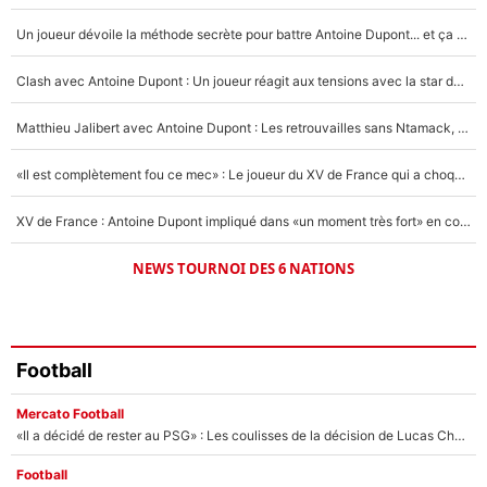
4%
Un joueur dévoile la méthode secrète pour battre Antoine Dupont... et ça marche !
Un autre joueur
5%
Clash avec Antoine Dupont : Un joueur réagit aux tensions avec la star du XV de France !
1462 personnes ont participé aux votes.
Matthieu Jalibert avec Antoine Dupont : Les retrouvailles sans Ntamack, «il y a eu des discussions»
«Il est complètement fou ce mec» : Le joueur du XV de France qui a choqué Matthieu Jalibert !
XV de France : Antoine Dupont impliqué dans «un moment très fort» en coulisses
NEWS TOURNOI DES 6 NATIONS
Football
Mercato Football
«Il a décidé de rester au PSG» : Les coulisses de la décision de Lucas Chevalier pour son transfert
Football