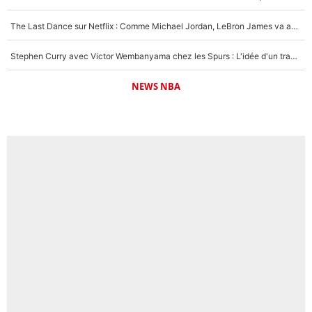
The Last Dance sur Netflix : Comme Michael Jordan, LeBron James va avoir le droit à sa série !
Stephen Curry avec Victor Wembanyama chez les Spurs : L'idée d'un trade historique est lancée en NBA !
NEWS NBA