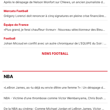
Après le dérapage de Nelson Monfort sur CNews, un ancien journaliste de France Télévisions relance la polémique sur les incendies en Gironde
Mercato Football
Grégory Lorenzi doit renoncer à cinq signatures en pleine crise financière : L’IA propose sept noms à l’OM pour un mercato réussi... à seulement 5M€ !
Équipe de France
«Plus grand, je ferai chauffeur-livreur» : Nouveau sélectionneur des Bleus, Zinédine Zidane s’était imaginé un avenir très différent lorsqu'il était enfant
Football
Johan Micoud en conflit avec un autre chroniqueur de L’EQUIPE du Soir : «Pendant un moment, je ne les ai pas remis ensemble dans l'émission»
NEWS FOOTBALL
NBA
«LeBron James, as-tu déjà eu envie d’être une femme ?» : Un dérapage de Donald Trump sur la superstar de la NBA refait surface
NBA - Victime d'une thrombose comme Victor Wembanyama, Chris Bosh prévient le Français des risques sur sa santé : «J’ai failli mourir sur le coup et j’ai été ramené à la vie»
De la NBA au cinéma : Comme Michael Jordan et LeBron James, Victor Wembanyama rêve d'une carrière d'acteur !