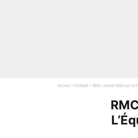
Accueil
Football
RMC : Daniel Riolo sur La 
RMC 
L’Éq