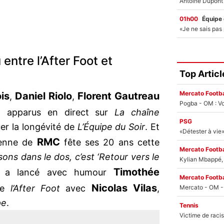
01h00
Équipe
entre l’After Foot et
Top Articl
Mercato Footba
is
Daniel Riolo
Florent Gautreau
,
,
Pogba - OM : Vo
 apparus en direct sur
La chaîne
PSG
uer la longévité de
L’Équipe du Soir
. Et
RMC
dienne de
fête ses 20 ans cette
Mercato Footba
ons dans le dos, c’est ‘Retour vers le
Kylian Mbappé, u
Timothée
 a lancé avec humour
Mercato Footba
Nicolas Vilas
de
l’After Foot
avec
,
pe
.
Tennis