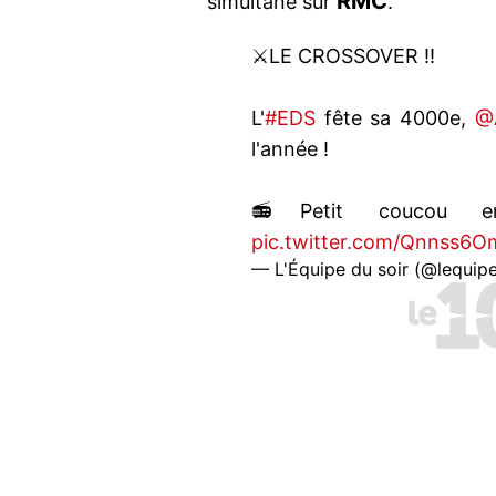
RMC
simultané sur
.
⚔️LE CROSSOVER !!
L'
#EDS
fête sa 4000e,
@
l'année !
📻Petit coucou e
pic.twitter.com/Qnnss6
— L'Équipe du soir (@lequip