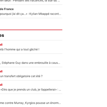
Antoine Dupont en deuil : Pendant ses vacances, la star du XV de France a perdu sa grand-mère
 de France
«Je ne sais pas pourquoi j’ai dit ça...» : Kylian Mbappé raconte sa première rencontre avec Zinédine Zidane (et c’est très drôle)
es
ll
ilà l'homme qui a tout gâché !
«Détester à vie», Stéphane Guy dans une embrouille à cause du PSG !
ll
n transfert obligatoire cet été ?
ll
Mercato - OM - «Dès que je prends un club, je t’appellerai» : La promesse de Marcelino au moment de claquer la porte
Victime de racisme contre Murray, Kyrgios pousse un énorme coup de gueule !