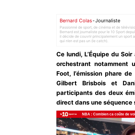
Bernard Colas
-
Journaliste
Passionné de sport, de cinéma et de télévisi
Bernard est journaliste pour le 10 Sport depu
il décide de couvrir principalement un sport adu
qui n’en est pas un (le catch).
Ce lundi, L’Équipe du Soi
orchestrant notamment un
Foot, l’émission phare d
Gilbert Brisbois et Dan
participants des deux ém
direct dans une séquence