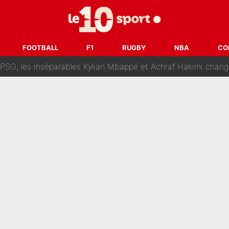
lo Kanté : Comme Yan Diomandé, les deux champions du mon
 par La Chaîne L’Équipe : Même Olivier Ménard n’avait pas pu empêcher son départ, «je 
FOOTBALL
F1
RUGBY
NBA
CO
SG, les inséparables Kylian Mbappé et Achraf Hakimi changent 
Pendant ses vacances, la star du XV de France a perdu sa g
 dit ça...» : Kylian Mbappé raconte sa première rencontre avec Zi