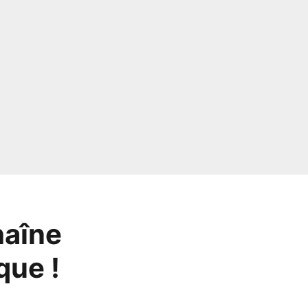
haîne
que !