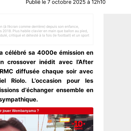
Publié le 7 octobre 2025 à 12h10
on (à l’écran comme derrière) depuis son enfance,
is 2018. Plus habile clavier en main que ballon au pied,
lé, critiqué et détesté à la fois (le football) et un sport
r a célébré sa 4000e émission en
 crossover inédit avec l’After
e RMC diffusée chaque soir avec
iel Riolo. L’occasion pour les
issions d’échanger ensemble en
 sympathique.