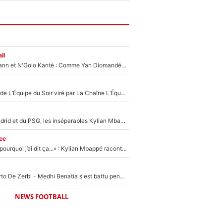
ll
Antoine Griezmann et N'Golo Kanté : Comme Yan Diomandé, les deux champions du monde ont refusé de signer au PSG !
Un chroniqueur de L’Équipe du Soir viré par La Chaîne L’Équipe : Même Olivier Ménard n’avait pas pu empêcher son départ, «je l’ai appris sur Twitter, je l’ai vécu assez mal»
Loin du Real Madrid et du PSG, les inséparables Kylian Mbappé et Achraf Hakimi changent d'équipe le temps d'une journée !
ce
«Je ne sais pas pourquoi j’ai dit ça...» : Kylian Mbappé raconte sa première rencontre avec Zinédine Zidane (et c’est très drôle)
Départ de Roberto De Zerbi - Medhi Benatia s'est battu pendant six mois pour le retenir à l'OM, le PSG a été le naufrage de trop : «Je pars avec toi»
NEWS FOOTBALL