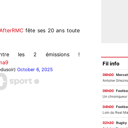
AfterRMC
fête ses 20 ans toute
ntre les 2 émissions !
Oma9
Fil info
edusoir)
October 6, 2025
08h00
Mercat
06h00
Footbal
04h00
Footbal
02h30
Rugby