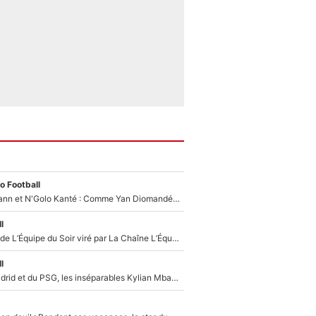
o Football
Antoine Griezmann et N'Golo Kanté : Comme Yan Diomandé, les deux champions du monde ont refusé de signer au PSG !
l
Un chroniqueur de L’Équipe du Soir viré par La Chaîne L’Équipe : Même Olivier Ménard n’avait pas pu empêcher son départ, «je l’ai appris sur Twitter, je l’ai vécu assez mal»
l
Loin du Real Madrid et du PSG, les inséparables Kylian Mbappé et Achraf Hakimi changent d'équipe le temps d'une journée !