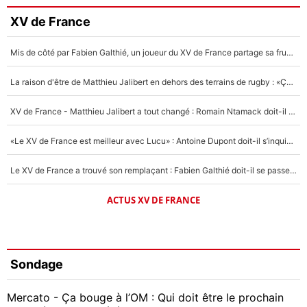
XV de France
Mis de côté par Fabien Galthié, un joueur du XV de France partage sa frustration : «ils ne me l’ont pas dit tout de suite»
La raison d'être de Matthieu Jalibert en dehors des terrains de rugby : «Ça m'atteint autant que si tu touches à un membre de ma famille»
XV de France - Matthieu Jalibert a tout changé : Romain Ntamack doit-il s’inquiéter pour sa place à un an de la Coupe du monde ?
«Le XV de France est meilleur avec Lucu» : Antoine Dupont doit-il s’inquiéter pour sa place ?
Le XV de France a trouvé son remplaçant : Fabien Galthié doit-il se passer d'Antoine Dupont ?
ACTUS XV DE FRANCE
Sondage
Mercato - Ça bouge à l’OM : Qui doit être le prochain