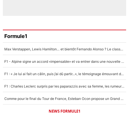
Formule1
Max Verstappen, Lewis Hamilton… et bientôt Fernando Alonso ? Le classement des pilotes les mieux payés en Formule 1 risque de changer !
F1 - Alpine signe un accord «impensable» et va entrer dans une nouvelle dimension : Grande nouvelle pour Pierre Gasly !
F1 : « Je lui ai fait un câlin, puis j’ai dû partir...», le témoignage émouvant de Max Verstappen sur sa fille
F1 : Charles Leclerc surpris par les paparazzis avec sa femme, les rumeurs étaient vraies !
Comme pour le final du Tour de France, Esteban Ocon propose un Grand Prix de Formule 1 à Paris : «Autour de l’Arc de Triomphe, ce serait génial» !
NEWS FORMULE1