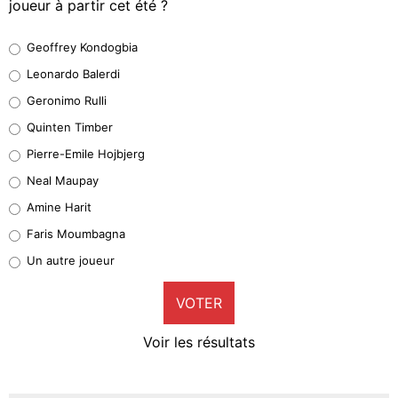
joueur à partir cet été ?
Geoffrey Kondogbia
Geoffrey Kondogbia
38%
Leonardo Balerdi
Leonardo Balerdi
Geronimo Rulli
32%
Quinten Timber
Geronimo Rulli
Pierre-Emile Hojbjerg
5%
Neal Maupay
Quinten Timber
Amine Harit
1%
Faris Moumbagna
Pierre-Emile Hojbjerg
Un autre joueur
9%
VOTER
Neal Maupay
4%
Voir les résultats
Amine Harit
3%