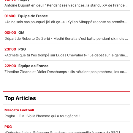
Antoine Dupont en deuil : Pendant ses vacances, la star du XV de France a perdu sa grand-mère
01h00
Équipe de France
«Je ne sais pas pourquoi j’ai dit ça...» : Kylian Mbappé raconte sa première rencontre avec Zinédine Zidane (et c’est très drôle)
00h00
OM
Départ de Roberto De Zerbi - Medhi Benatia s'est battu pendant six mois pour le retenir à l'OM, le PSG a été le naufrage de trop : «Je pars avec toi»
23h00
PSG
«Admets que tu t'es trompé sur Lucas Chevalier !» : Le débat sur le gardien du PSG vire au clash à l'After Foot
22h00
Équipe de France
Zinédine Zidane et Didier Deschamps : «Ils n’étaient pas proches», les confidences d’un membre de l’équipe de France 1998 sur leur relation spéciale
Top Articles
Mercato Football
Pogba - OM : Voilà l'homme qui a tout gâché !
PSG
«Détester à vie», Stéphane Guy dans une embrouille à cause du PSG !