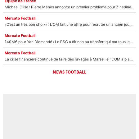
Équipe de France
Michael Olise : Pierre Ménès annonce un premier problème pour Zinedine Zidane en équipe de France
Mercato Football
«C’est un très bon choix» : L'OM fait une offre pour recruter un ancien joueur du PSG... et c'est validé dans l'After Foot !
Mercato Football
140M€ pour Yan Diomandé : Le PSG a dit non au transfert qui bat tous les records sur le mercato
Mercato Football
La crise financière continue de faire des ravages à Marseille : L’OM a placé 12 joueurs sur le marché des transferts… et ça pourrait lui rapporter près de 100M€ !
NEWS FOOTBALL