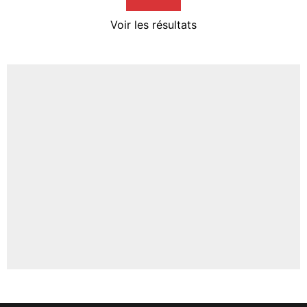
4%
Voir les résultats
Amine Harit
3%
Faris Moumbagna
5%
Un autre joueur
5%
1547 personnes ont participé aux votes.