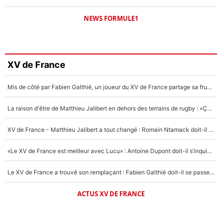
NEWS FORMULE1
XV de France
Mis de côté par Fabien Galthié, un joueur du XV de France partage sa frustration : «ils ne me l’ont pas dit tout de suite»
La raison d'être de Matthieu Jalibert en dehors des terrains de rugby : «Ça m'atteint autant que si tu touches à un membre de ma famille»
XV de France - Matthieu Jalibert a tout changé : Romain Ntamack doit-il s’inquiéter pour sa place à un an de la Coupe du monde ?
«Le XV de France est meilleur avec Lucu» : Antoine Dupont doit-il s’inquiéter pour sa place ?
Le XV de France a trouvé son remplaçant : Fabien Galthié doit-il se passer d'Antoine Dupont ?
ACTUS XV DE FRANCE