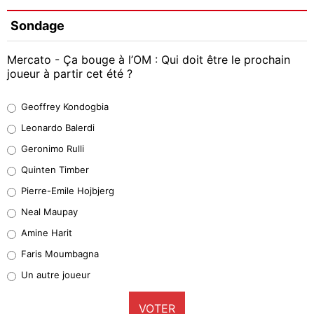
Sondage
Mercato - Ça bouge à l’OM : Qui doit être le prochain
joueur à partir cet été ?
Geoffrey Kondogbia
Geoffrey Kondogbia
38%
Leonardo Balerdi
Leonardo Balerdi
Geronimo Rulli
32%
Quinten Timber
Geronimo Rulli
Pierre-Emile Hojbjerg
5%
Neal Maupay
Quinten Timber
Amine Harit
1%
Faris Moumbagna
Pierre-Emile Hojbjerg
Un autre joueur
9%
VOTER
Neal Maupay