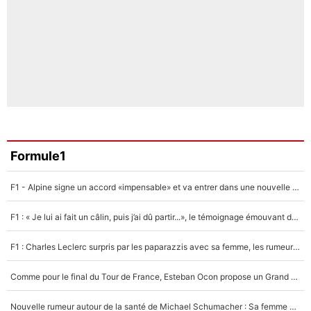
Formule1
F1 - Alpine signe un accord «impensable» et va entrer dans une nouvelle dimension : Grande nouvelle pour Pierre Gasly !
F1 : « Je lui ai fait un câlin, puis j’ai dû partir...», le témoignage émouvant de Max Verstappen sur sa fille
F1 : Charles Leclerc surpris par les paparazzis avec sa femme, les rumeurs étaient vraies !
Comme pour le final du Tour de France, Esteban Ocon propose un Grand Prix de Formule 1 à Paris : «Autour de l’Arc de Triomphe, ce serait génial» !
Nouvelle rumeur autour de la santé de Michael Schumacher : Sa femme Corinna sort du silence