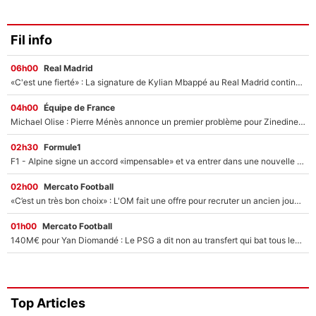
Fil info
06h00
Real Madrid
«C'est une fierté» : La signature de Kylian Mbappé au Real Madrid continue de régaler l'Espagne
04h00
Équipe de France
Michael Olise : Pierre Ménès annonce un premier problème pour Zinedine Zidane en équipe de France
02h30
Formule1
F1 - Alpine signe un accord «impensable» et va entrer dans une nouvelle dimension : Grande nouvelle pour Pierre Gasly !
02h00
Mercato Football
«C’est un très bon choix» : L'OM fait une offre pour recruter un ancien joueur du PSG... et c'est validé dans l'After Foot !
01h00
Mercato Football
140M€ pour Yan Diomandé : Le PSG a dit non au transfert qui bat tous les records sur le mercato
Top Articles