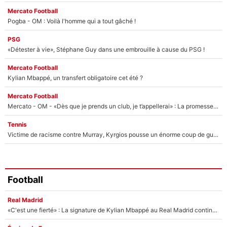
Mercato Football
Pogba - OM : Voilà l'homme qui a tout gâché !
PSG
«Détester à vie», Stéphane Guy dans une embrouille à cause du PSG !
Mercato Football
Kylian Mbappé, un transfert obligatoire cet été ?
Mercato Football
Mercato - OM - «Dès que je prends un club, je t’appellerai» : La promesse de Marcelino au moment de claquer la porte
Tennis
Victime de racisme contre Murray, Kyrgios pousse un énorme coup de gueule !
Football
Real Madrid
«C'est une fierté» : La signature de Kylian Mbappé au Real Madrid continue de régaler l'Espagne