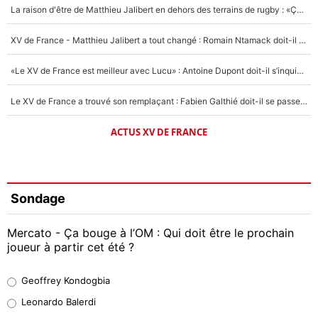
La raison d'être de Matthieu Jalibert en dehors des terrains de rugby : «Ça m'atteint autant que si tu touches à un membre de ma famille»
XV de France - Matthieu Jalibert a tout changé : Romain Ntamack doit-il s’inquiéter pour sa place à un an de la Coupe du monde ?
«Le XV de France est meilleur avec Lucu» : Antoine Dupont doit-il s’inquiéter pour sa place ?
Le XV de France a trouvé son remplaçant : Fabien Galthié doit-il se passer d'Antoine Dupont ?
ACTUS XV DE FRANCE
Sondage
Mercato - Ça bouge à l’OM : Qui doit être le prochain
joueur à partir cet été ?
Geoffrey Kondogbia
Geoffrey Kondogbia
38%
Leonardo Balerdi
Leonardo Balerdi