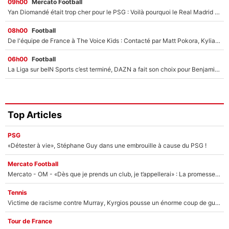
09h00
Mercato Football
Yan Diomandé était trop cher pour le PSG : Voilà pourquoi le Real Madrid a accepté de payer la somme record de 140M€ pour boucler son transfert !
08h00
Football
De l'équipe de France à The Voice Kids : Contacté par Matt Pokora, Kylian Mbappé a accepté de jouer un rôle inédit sur TF1 !
06h00
Football
La Liga sur beIN Sports c’est terminé, DAZN a fait son choix pour Benjamin Da Silva et Omar Da Fonseca !
Top Articles
PSG
«Détester à vie», Stéphane Guy dans une embrouille à cause du PSG !
Mercato Football
Mercato - OM - «Dès que je prends un club, je t’appellerai» : La promesse de Marcelino au moment de claquer la porte
Tennis
Victime de racisme contre Murray, Kyrgios pousse un énorme coup de gueule !
Tour de France