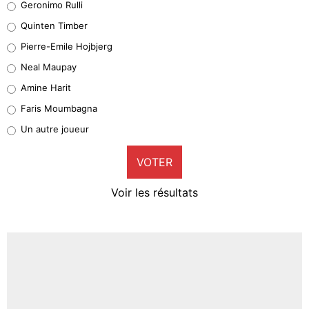
Geronimo Rulli
32%
Quinten Timber
Geronimo Rulli
Pierre-Emile Hojbjerg
5%
Neal Maupay
Quinten Timber
Amine Harit
1%
Faris Moumbagna
Pierre-Emile Hojbjerg
Un autre joueur
9%
VOTER
Neal Maupay
4%
Voir les résultats
Amine Harit
3%
Faris Moumbagna
4%
Un autre joueur
5%