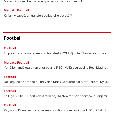
Marion Rousse : Le mariage que personne n'a vu venir !
Mercato Football
Kylian Mbappé, un transfert obligatoire cet été ?
Football
Football
En plein cauchemar après son transfert à l'OM, Quinten Timber raconte ses doutes après sa signature à Marseille
Mercato Football
Yan Diomandé était trop cher pour le PSG : Voilà pourquoi le Real Madrid a accepté de payer la somme record de 140M€ pour boucler son transfert !
Football
De l'équipe de France à The Voice Kids : Contacté par Matt Pokora, Kylian Mbappé a accepté de jouer un rôle inédit sur TF1 !
Football
La Liga sur beIN Sports c’est terminé, DAZN a fait son choix pour Benjamin Da Silva et Omar Da Fonseca !
Football
Raymond Domenech a posé ses conditions pour rejoindre L'EQUIPE du Soir : Il refuse de faire l'émission avec un autre chroniqueur !