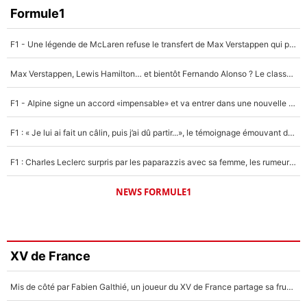
Formule1
F1 - Une légende de McLaren refuse le transfert de Max Verstappen qui pourrait «faire des vagues» et plomber l'ambiance dans l'équipe
Max Verstappen, Lewis Hamilton… et bientôt Fernando Alonso ? Le classement des pilotes les mieux payés en Formule 1 risque de changer !
F1 - Alpine signe un accord «impensable» et va entrer dans une nouvelle dimension : Grande nouvelle pour Pierre Gasly !
F1 : « Je lui ai fait un câlin, puis j’ai dû partir...», le témoignage émouvant de Max Verstappen sur sa fille
F1 : Charles Leclerc surpris par les paparazzis avec sa femme, les rumeurs étaient vraies !
NEWS FORMULE1
XV de France
Mis de côté par Fabien Galthié, un joueur du XV de France partage sa frustration : «ils ne me l’ont pas dit tout de suite»