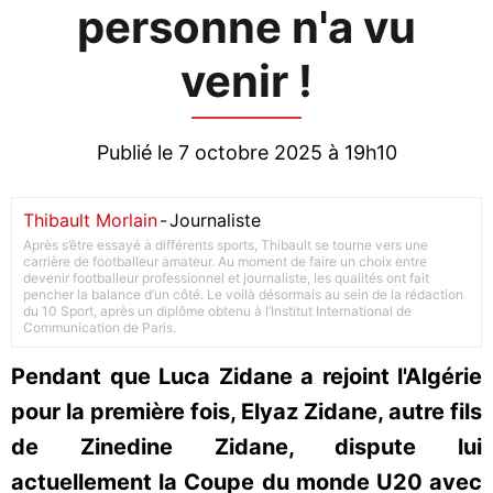
personne n'a vu
venir !
Publié le 7 octobre 2025 à 19h10
Thibault Morlain
-
Journaliste
Après s’être essayé à différents sports, Thibault se tourne vers une
carrière de footballeur amateur. Au moment de faire un choix entre
devenir footballeur professionnel et journaliste, les qualités ont fait
pencher la balance d’un côté. Le voilà désormais au sein de la rédaction
du 10 Sport, après un diplôme obtenu à l’Institut International de
Communication de Paris.
Pendant que Luca Zidane a rejoint l'Algérie
pour la première fois, Elyaz Zidane, autre fils
de Zinedine Zidane, dispute lui
actuellement la Coupe du monde U20 avec