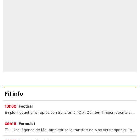
Fil info
10h00
Football
En plein cauchemar après son transfert à l'OM, Quinten Timber raconte ses doutes après sa signature à Marseille
09h15
Formule1
F1 - Une légende de McLaren refuse le transfert de Max Verstappen qui pourrait «faire des vagues» et plomber l'ambiance dans l'équipe