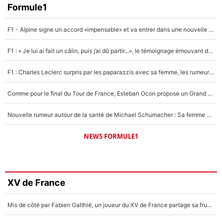
Formule1
F1 - Alpine signe un accord «impensable» et va entrer dans une nouvelle dimension : Grande nouvelle pour Pierre Gasly !
F1 : « Je lui ai fait un câlin, puis j’ai dû partir...», le témoignage émouvant de Max Verstappen sur sa fille
F1 : Charles Leclerc surpris par les paparazzis avec sa femme, les rumeurs étaient vraies !
Comme pour le final du Tour de France, Esteban Ocon propose un Grand Prix de Formule 1 à Paris : «Autour de l’Arc de Triomphe, ce serait génial» !
Nouvelle rumeur autour de la santé de Michael Schumacher : Sa femme Corinna sort du silence
NEWS FORMULE1
XV de France
Mis de côté par Fabien Galthié, un joueur du XV de France partage sa frustration : «ils ne me l’ont pas dit tout de suite»