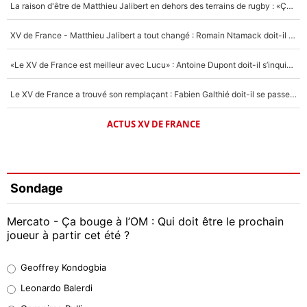
La raison d'être de Matthieu Jalibert en dehors des terrains de rugby : «Ça m'atteint autant que si tu touches à un membre de ma famille»
XV de France - Matthieu Jalibert a tout changé : Romain Ntamack doit-il s’inquiéter pour sa place à un an de la Coupe du monde ?
«Le XV de France est meilleur avec Lucu» : Antoine Dupont doit-il s’inquiéter pour sa place ?
Le XV de France a trouvé son remplaçant : Fabien Galthié doit-il se passer d'Antoine Dupont ?
ACTUS XV DE FRANCE
Sondage
Mercato - Ça bouge à l’OM : Qui doit être le prochain
joueur à partir cet été ?
Geoffrey Kondogbia
Geoffrey Kondogbia
38%
Leonardo Balerdi
Leonardo Balerdi