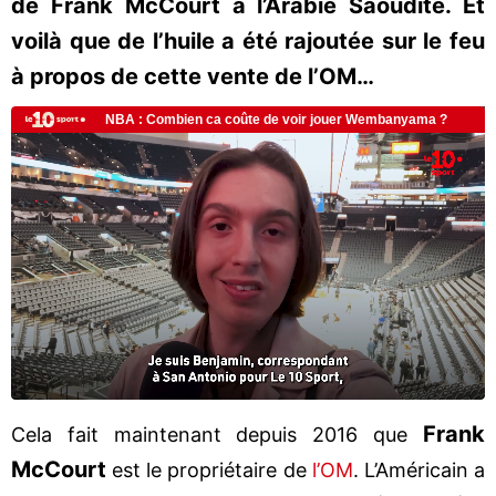
de Frank McCourt à l’Arabie Saoudite. Et
voilà que de l’huile a été rajoutée sur le feu
à propos de cette vente de l’OM…
Frank
Cela fait maintenant depuis 2016 que
McCourt
est le propriétaire de
l’OM
. L’Américain a