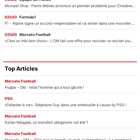
Michael Olise : Pierre Ménès annonce un premier problème pour Zinedine Zidane en équipe de France
02h30
Formule1
F1 - Alpine signe un accord «impensable» et va entrer dans une nouvelle dimension : Grande nouvelle pour Pierre Gasly !
02h00
Mercato Football
«C’est un très bon choix» : L'OM fait une offre pour recruter un ancien joueur du PSG... et c'est validé dans l'After Foot !
Top Articles
Mercato Football
Pogba - OM : Voilà l'homme qui a tout gâché !
PSG
«Détester à vie», Stéphane Guy dans une embrouille à cause du PSG !
Mercato Football
Kylian Mbappé, un transfert obligatoire cet été ?
Mercato Football
Mercato - OM - «Dès que je prends un club, je t’appellerai» : La promesse de Marcelino au moment de claquer la porte