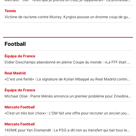
Tennis
Victime de racisme contre Murray, Kyrgios pousse un énorme coup de gueule !
Football
Équipe de France
Didier Deschamps abandonné en pleine Coupe du monde : «La FFF était déjà passée à Zinedine Zidane»
Real Madrid
«C'est une fierté» : La signature de Kylian Mbappé au Real Madrid continue de régaler l'Espagne
Équipe de France
Michael Olise : Pierre Ménès annonce un premier problème pour Zinedine Zidane en équipe de France
Mercato Football
«C’est un très bon choix» : L'OM fait une offre pour recruter un ancien joueur du PSG... et c'est validé dans l'After Foot !
Mercato Football
140M€ pour Yan Diomandé : Le PSG a dit non au transfert qui bat tous les records sur le mercato