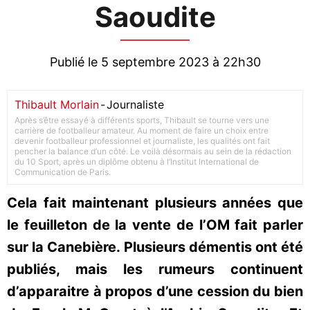
Saoudite
Publié le 5 septembre 2023 à 22h30
Thibault Morlain
-
Journaliste
Après s’être essayé à différents sports, Thibault se tourne vers une
carrière de footballeur amateur. Au moment de faire un choix entre
devenir footballeur professionnel et journaliste, les qualités ont fait
pencher la balance d’un côté. Le voilà désormais au sein de la rédaction
du 10 Sport, après un diplôme obtenu à l’Institut International de
Communication de Paris.
Cela fait maintenant plusieurs années que
le feuilleton de la vente de l’OM fait parler
sur la Canebière. Plusieurs démentis ont été
publiés, mais les rumeurs continuent
d’apparaitre à propos d’une cession du bien