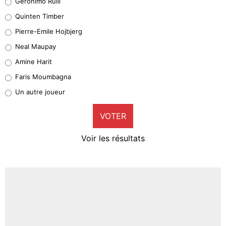
Geronimo Rulli
32%
Quinten Timber
Geronimo Rulli
Pierre-Emile Hojbjerg
5%
Neal Maupay
Quinten Timber
Amine Harit
1%
Faris Moumbagna
Pierre-Emile Hojbjerg
Un autre joueur
9%
VOTER
Neal Maupay
4%
Voir les résultats
Amine Harit
3%
Faris Moumbagna
5%
Un autre joueur
5%