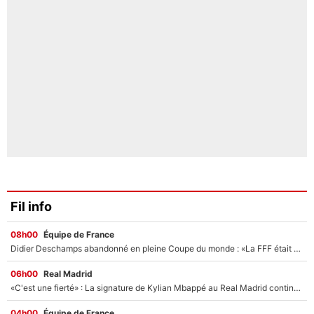
Fil info
08h00
Équipe de France
Didier Deschamps abandonné en pleine Coupe du monde : «La FFF était déjà passée à Zinedine Zidane»
06h00
Real Madrid
«C'est une fierté» : La signature de Kylian Mbappé au Real Madrid continue de régaler l'Espagne
04h00
Équipe de France