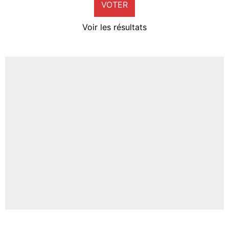
VOTER
Neal Maupay
4%
Voir les résultats
Amine Harit
3%
Faris Moumbagna
4%
Un autre joueur
5%
1490 personnes ont participé aux votes.