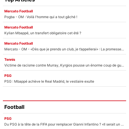
Mercato Football
Pogba - OM : Voilà l'homme qui a tout gâché !
Mercato Football
Kylian Mbappé, un transfert obligatoire cet été ?
Mercato Football
Mercato - OM - «Dès que je prends un club, je t’appellerai» : La promesse de Marcelino au moment de claquer la porte
Tennis
Victime de racisme contre Murray, Kyrgios pousse un énorme coup de gueule !
PSG
PSG : Mbappé achève le Real Madrid, le vestiaire exulte
Football
PSG
Du PSG à la tête de la FIFA pour remplacer Gianni Infantino ? «Il serait un mauvais président», le patron de la Liga s'attaque à Nasser Al-Khelaïfi !