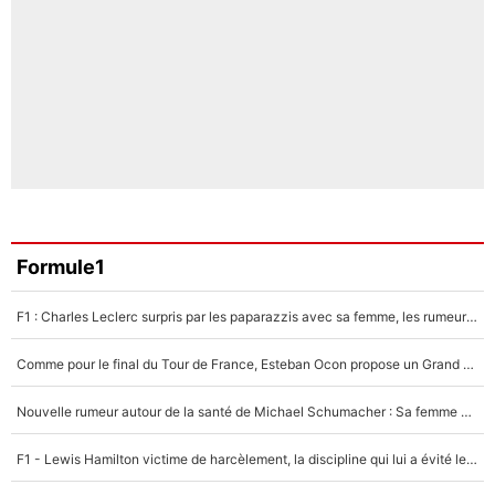
Formule1
F1 : Charles Leclerc surpris par les paparazzis avec sa femme, les rumeurs étaient vraies !
Comme pour le final du Tour de France, Esteban Ocon propose un Grand Prix de Formule 1 à Paris : «Autour de l’Arc de Triomphe, ce serait génial» !
Nouvelle rumeur autour de la santé de Michael Schumacher : Sa femme Corinna sort du silence
F1 - Lewis Hamilton victime de harcèlement, la discipline qui lui a évité le pire : «J'aurais probablement mal tourné»