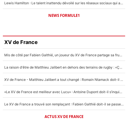
Lewis Hamilton : Le talent inattendu dévoilé sur les réseaux sociaux qui a impressionné Kim Kardashian pendant leurs vacances en amoureux !
NEWS FORMULE1
XV de France
Mis de côté par Fabien Galthié, un joueur du XV de France partage sa frustration : «ils ne me l’ont pas dit tout de suite»
La raison d'être de Matthieu Jalibert en dehors des terrains de rugby : «Ça m'atteint autant que si tu touches à un membre de ma famille»
XV de France - Matthieu Jalibert a tout changé : Romain Ntamack doit-il s’inquiéter pour sa place à un an de la Coupe du monde ?
«Le XV de France est meilleur avec Lucu» : Antoine Dupont doit-il s’inquiéter pour sa place ?
Le XV de France a trouvé son remplaçant : Fabien Galthié doit-il se passer d'Antoine Dupont ?
ACTUS XV DE FRANCE