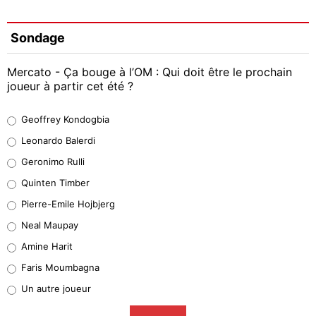
Sondage
Mercato - Ça bouge à l’OM : Qui doit être le prochain
joueur à partir cet été ?
Geoffrey Kondogbia
Geoffrey Kondogbia
38%
Leonardo Balerdi
Leonardo Balerdi
Geronimo Rulli
32%
Quinten Timber
Geronimo Rulli
Pierre-Emile Hojbjerg
4%
Neal Maupay
Quinten Timber
Amine Harit
1%
Faris Moumbagna
Pierre-Emile Hojbjerg
Un autre joueur
9%