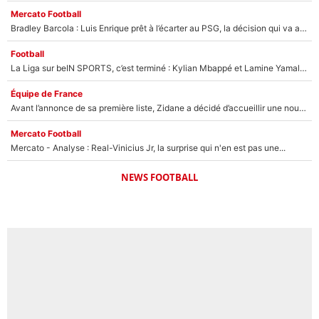
Mercato Football
Bradley Barcola : Luis Enrique prêt à l’écarter au PSG, la décision qui va accélérer son transfert à Liverpool ?
Football
La Liga sur beIN SPORTS, c’est terminé : Kylian Mbappé et Lamine Yamal changent de chaîne, «le moment était venu d'ouvrir un nouveau chapitre»
Équipe de France
Avant l’annonce de sa première liste, Zidane a décidé d’accueillir une nouvelle tête en équipe de France
Mercato Football
Mercato - Analyse : Real-Vinicius Jr, la surprise qui n'en est pas une...
NEWS FOOTBALL