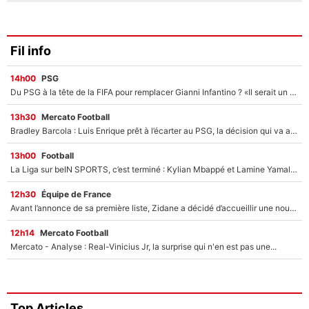
Fil info
14h00
PSG
Du PSG à la tête de la FIFA pour remplacer Gianni Infantino ? «Il serait un mauvais président», le patron de la Liga s'attaque à Nasser Al-Khelaïfi !
13h30
Mercato Football
Bradley Barcola : Luis Enrique prêt à l’écarter au PSG, la décision qui va accélérer son transfert à Liverpool ?
13h00
Football
La Liga sur beIN SPORTS, c’est terminé : Kylian Mbappé et Lamine Yamal changent de chaîne, «le moment était venu d'ouvrir un nouveau chapitre»
12h30
Équipe de France
Avant l’annonce de sa première liste, Zidane a décidé d’accueillir une nouvelle tête en équipe de France
12h14
Mercato Football
Mercato - Analyse : Real-Vinicius Jr, la surprise qui n'en est pas une...
Top Articles