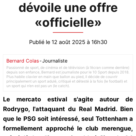
dévoile une offre
«officielle»
Publié le 12 août 2025 à 16h30
Bernard Colas
-
Journaliste
Passionné de sport, de cinéma et de télévision (à l’écran comme derrière)
depuis son enfance, Bernard est journaliste pour le 10 Sport depuis 2018.
Plus habile clavier en main que ballon au pied, il décide de couvrir
principalement un sport adulé, critiqué et détesté à la fois (le football) et
un sport qui n’en est pas un (le catch).
Le mercato estival s'agite autour de
Rodrygo, l'attaquant du Real Madrid. Bien
que le PSG soit intéressé, seul Tottenham a
formellement approché le club merengue,