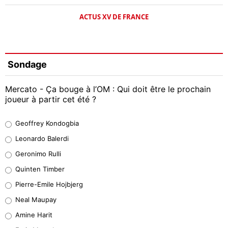
ACTUS XV DE FRANCE
Sondage
Mercato - Ça bouge à l’OM : Qui doit être le prochain
joueur à partir cet été ?
Geoffrey Kondogbia
Geoffrey Kondogbia
38%
Leonardo Balerdi
Leonardo Balerdi
Geronimo Rulli
32%
Quinten Timber
Geronimo Rulli
Pierre-Emile Hojbjerg
5%
Neal Maupay
Quinten Timber
Amine Harit
1%