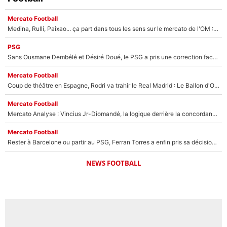
Mercato Football
Medina, Rulli, Paixao... ça part dans tous les sens sur le mercato de l'OM : Frank McCourt va enfin récupérer l'argent qu'il attend ?
PSG
Sans Ousmane Dembélé et Désiré Doué, le PSG a pris une correction face à Majorque : Luis Enrique attend avec impatience des renforts !
Mercato Football
Coup de théâtre en Espagne, Rodri va trahir le Real Madrid : Le Ballon d'Or a choisi de signer au FC Barcelone !
Mercato Football
Mercato Analyse : Vincius Jr-Diomandé, la logique derrière la concordance des temps
Mercato Football
Rester à Barcelone ou partir au PSG, Ferran Torres a enfin pris sa décision : La course contre la montre est lancée !
NEWS FOOTBALL