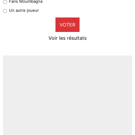
Faris Moumbagna
Pierre-Emile Hojbjerg
Un autre joueur
9%
VOTER
Neal Maupay
4%
Voir les résultats
Amine Harit
3%
Faris Moumbagna
5%
Un autre joueur
5%
1518 personnes ont participé aux votes.