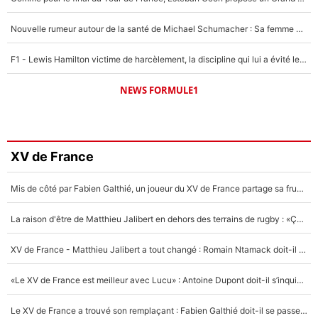
Nouvelle rumeur autour de la santé de Michael Schumacher : Sa femme Corinna sort du silence
F1 - Lewis Hamilton victime de harcèlement, la discipline qui lui a évité le pire : «J'aurais probablement mal tourné»
NEWS FORMULE1
XV de France
Mis de côté par Fabien Galthié, un joueur du XV de France partage sa frustration : «ils ne me l’ont pas dit tout de suite»
La raison d'être de Matthieu Jalibert en dehors des terrains de rugby : «Ça m'atteint autant que si tu touches à un membre de ma famille»
XV de France - Matthieu Jalibert a tout changé : Romain Ntamack doit-il s’inquiéter pour sa place à un an de la Coupe du monde ?
«Le XV de France est meilleur avec Lucu» : Antoine Dupont doit-il s’inquiéter pour sa place ?
Le XV de France a trouvé son remplaçant : Fabien Galthié doit-il se passer d'Antoine Dupont ?