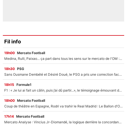
Fil info
19h00
Mercato Football
Medina, Rulli, Paixao... ça part dans tous les sens sur le mercato de l'OM : Frank McCourt va enfin récupérer l'argent qu'il attend ?
18h30
PSG
Sans Ousmane Dembélé et Désiré Doué, le PSG a pris une correction face à Majorque : Luis Enrique attend avec impatience des renforts !
18h15
Formule1
F1 : « Je lui ai fait un câlin, puis j’ai dû partir...», le témoignage émouvant de Max Verstappen sur sa fille
18h00
Mercato Football
Coup de théâtre en Espagne, Rodri va trahir le Real Madrid : Le Ballon d'Or a choisi de signer au FC Barcelone !
17h14
Mercato Football
Mercato Analyse : Vincius Jr-Diomandé, la logique derrière la concordance des temps