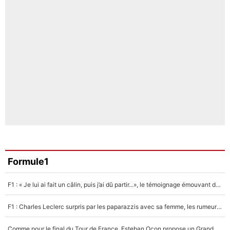
Formule1
F1 : « Je lui ai fait un câlin, puis j’ai dû partir...», le témoignage émouvant de Max Verstappen sur sa fille
F1 : Charles Leclerc surpris par les paparazzis avec sa femme, les rumeurs étaient vraies !
Comme pour le final du Tour de France, Esteban Ocon propose un Grand Prix de Formule 1 à Paris : «Autour de l’Arc de Triomphe, ce serait génial» !