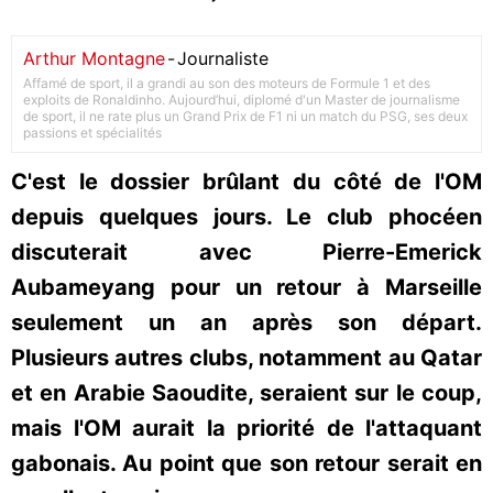
Arthur Montagne
-
Journaliste
Affamé de sport, il a grandi au son des moteurs de Formule 1 et des
exploits de Ronaldinho. Aujourd’hui, diplomé d'un Master de journalisme
de sport, il ne rate plus un Grand Prix de F1 ni un match du PSG, ses deux
passions et spécialités
C'est le dossier brûlant du côté de l'OM
depuis quelques jours. Le club phocéen
discuterait avec Pierre-Emerick
Aubameyang pour un retour à Marseille
seulement un an après son départ.
Plusieurs autres clubs, notamment au Qatar
et en Arabie Saoudite, seraient sur le coup,
mais l'OM aurait la priorité de l'attaquant
gabonais. Au point que son retour serait en