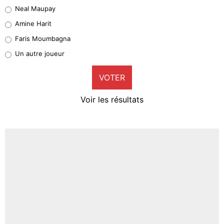
5%
Neal Maupay
Quinten Timber
Amine Harit
1%
Faris Moumbagna
Pierre-Emile Hojbjerg
Un autre joueur
9%
VOTER
Neal Maupay
4%
Voir les résultats
Amine Harit
3%
Faris Moumbagna
4%
Un autre joueur
5%
1573 personnes ont participé aux votes.