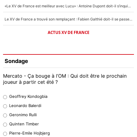
«Le XV de France est meilleur avec Lucu» : Antoine Dupont doit-il s’inquiéter pour sa place ?
Le XV de France a trouvé son remplaçant : Fabien Galthié doit-il se passer d'Antoine Dupont ?
ACTUS XV DE FRANCE
Sondage
Mercato - Ça bouge à l’OM : Qui doit être le prochain
joueur à partir cet été ?
Geoffrey Kondogbia
Geoffrey Kondogbia
38%
Leonardo Balerdi
Leonardo Balerdi
Geronimo Rulli
32%
Quinten Timber
Geronimo Rulli
Pierre-Emile Hojbjerg