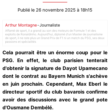
Publié le 26 novembre 2025 à 18h15
Arthur Montagne
-
Journaliste
Affamé de sport, il a grandi au son des moteurs de Formule 1 et des
exploits de Ronaldinho. Aujourd’hui, diplomé d'un Master de journalisme
de sport, il ne rate plus un Grand Prix de F1 ni un match du PSG, ses deux
passions et spécialités
Cela pourrait être un énorme coup pour le
PSG. En effet, le club parisien tenterait
d'obtenir la signature de Dayot Upamecano
dont le contrat au Bayern Munich s'achève
en juin prochain. Cependant, Max Eberl le
directeur sportif du club bavarois confirme
avoir des discussions avec le grand pote
d'Ousmane Dembélé.