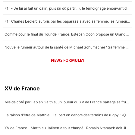
F1 : « Je lui ai fait un câlin, puis j’ai dû partir...», le témoignage émouvant de Max Verstappen sur sa fille
F1 : Charles Leclerc surpris par les paparazzis avec sa femme, les rumeurs étaient vraies !
Comme pour le final du Tour de France, Esteban Ocon propose un Grand Prix de Formule 1 à Paris : «Autour de l’Arc de Triomphe, ce serait génial» !
Nouvelle rumeur autour de la santé de Michael Schumacher : Sa femme Corinna sort du silence
NEWS FORMULE1
XV de France
Mis de côté par Fabien Galthié, un joueur du XV de France partage sa frustration : «ils ne me l’ont pas dit tout de suite»
La raison d'être de Matthieu Jalibert en dehors des terrains de rugby : «Ça m'atteint autant que si tu touches à un membre de ma famille»
XV de France - Matthieu Jalibert a tout changé : Romain Ntamack doit-il s’inquiéter pour sa place à un an de la Coupe du monde ?