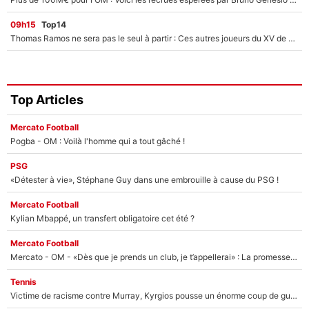
09h15
Top14
Thomas Ramos ne sera pas le seul à partir : Ces autres joueurs du XV de France pourraient aussi quitter le Stade Toulousain, un club de Top 14 est déjà sur les rangs
Top Articles
Mercato Football
Pogba - OM : Voilà l'homme qui a tout gâché !
PSG
«Détester à vie», Stéphane Guy dans une embrouille à cause du PSG !
Mercato Football
Kylian Mbappé, un transfert obligatoire cet été ?
Mercato Football
Mercato - OM - «Dès que je prends un club, je t’appellerai» : La promesse de Marcelino au moment de claquer la porte
Tennis
Victime de racisme contre Murray, Kyrgios pousse un énorme coup de gueule !