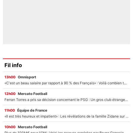
Fil info
13h00
Omnisport
«C'est un beau salaire par rapport à 90 % des Français» : Voilà combien touchait Nelson Monfort sur France Télévisions avant de rejoindre CNews
12h00
Mercato Football
Ferran Torres a pris sa décision concernant le PSG : Un gros club étranger prêt à relancer le feuilleton pour la signature du champion du monde 2026 !
11h00
Équipe de France
«Il est très heureux et impatient» : Les révélations de la famille Zidane sur sa prise de pouvoir en équipe de France !
10h00
Mercato Football
Plus de 100M€ pour l'OM : Voici les recrues espérées par Bruno Genesio et Grégory Lorenzi après l’opération dégraissage