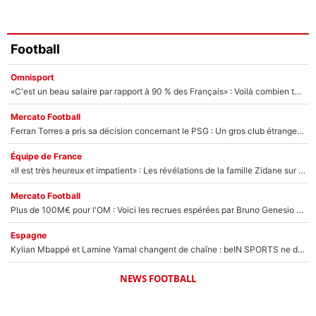
Football
Omnisport
«C'est un beau salaire par rapport à 90 % des Français» : Voilà combien touchait Nelson Monfort sur France Télévisions avant de rejoindre CNews
Mercato Football
Ferran Torres a pris sa décision concernant le PSG : Un gros club étranger prêt à relancer le feuilleton pour la signature du champion du monde 2026 !
Équipe de France
«Il est très heureux et impatient» : Les révélations de la famille Zidane sur sa prise de pouvoir en équipe de France !
Mercato Football
Plus de 100M€ pour l'OM : Voici les recrues espérées par Bruno Genesio et Grégory Lorenzi après l’opération dégraissage
Espagne
Kylian Mbappé et Lamine Yamal changent de chaîne : beIN SPORTS ne digère pas cette décision historique et prédit un fiasco pour la Liga
NEWS FOOTBALL