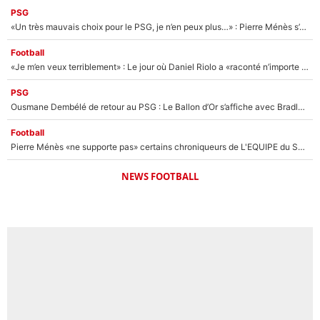
PSG
«Un très mauvais choix pour le PSG, je n’en peux plus…» : Pierre Ménès s’est complètement trompé avec Luis Enrique et ces déclarations le prouvent !
Football
«Je m’en veux terriblement» : Le jour où Daniel Riolo a «raconté n’importe quoi» dans l'After Foot !
PSG
Ousmane Dembélé de retour au PSG : Le Ballon d’Or s’affiche avec Bradley Barcola en plein cœur du feuilleton sur son départ !
Football
Pierre Ménès «ne supporte pas» certains chroniqueurs de L'EQUIPE du Soir : Ils vont tous partir !
NEWS FOOTBALL