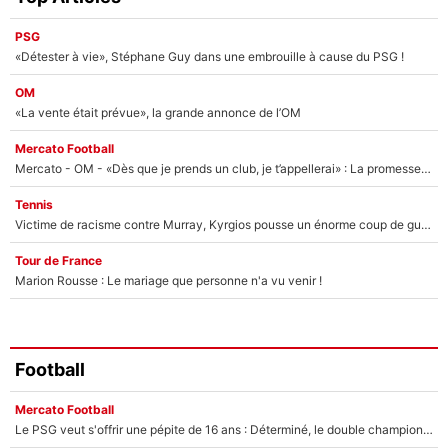
PSG
«Détester à vie», Stéphane Guy dans une embrouille à cause du PSG !
OM
«La vente était prévue», la grande annonce de l’OM
Mercato Football
Mercato - OM - «Dès que je prends un club, je t’appellerai» : La promesse de Marcelino au moment de claquer la porte
Tennis
Victime de racisme contre Murray, Kyrgios pousse un énorme coup de gueule !
Tour de France
Marion Rousse : Le mariage que personne n'a vu venir !
Football
Mercato Football
Le PSG veut s'offrir une pépite de 16 ans : Déterminé, le double champion d'Europe en titre est prêt à lâcher 40M€ pour celui que l'on compare déjà à Vinicius Jr !