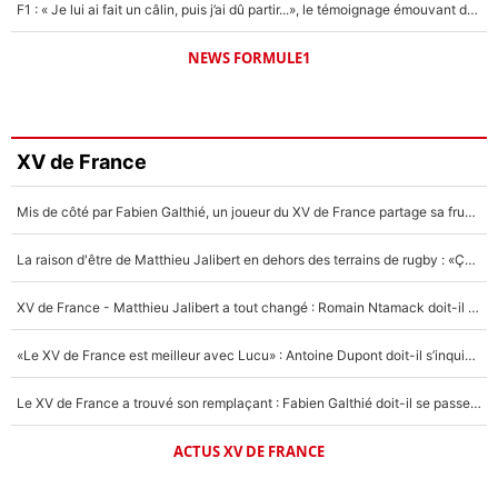
F1 : « Je lui ai fait un câlin, puis j’ai dû partir...», le témoignage émouvant de Max Verstappen sur sa fille
NEWS FORMULE1
XV de France
Mis de côté par Fabien Galthié, un joueur du XV de France partage sa frustration : «ils ne me l’ont pas dit tout de suite»
La raison d'être de Matthieu Jalibert en dehors des terrains de rugby : «Ça m'atteint autant que si tu touches à un membre de ma famille»
XV de France - Matthieu Jalibert a tout changé : Romain Ntamack doit-il s’inquiéter pour sa place à un an de la Coupe du monde ?
«Le XV de France est meilleur avec Lucu» : Antoine Dupont doit-il s’inquiéter pour sa place ?
Le XV de France a trouvé son remplaçant : Fabien Galthié doit-il se passer d'Antoine Dupont ?
ACTUS XV DE FRANCE