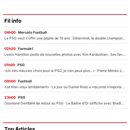
Fil info
04h00
Mercato Football
Le PSG veut s'offrir une pépite de 16 ans : Déterminé, le double champion d'Europe en titre est prêt à lâcher 40M€ pour celui que l'on compare déjà à Vinicius Jr !
02h30
Formule1
Lewis Hamilton poste de nouvelles photos avec Kim Kardashian : Ses fans le voient déjà redevenir champion du monde de F1 grâce à elle !
01h00
PSG
«Un très mauvais choix pour le PSG, je n’en peux plus…» : Pierre Ménès s’est complètement trompé avec Luis Enrique et ces déclarations le prouvent !
00h00
Football
«Je m’en veux terriblement» : Le jour où Daniel Riolo a «raconté n’importe quoi» dans l'After Foot !
23h00
PSG
Ousmane Dembélé de retour au PSG : Le Ballon d’Or s’affiche avec Bradley Barcola en plein cœur du feuilleton sur son départ !
Top Articles