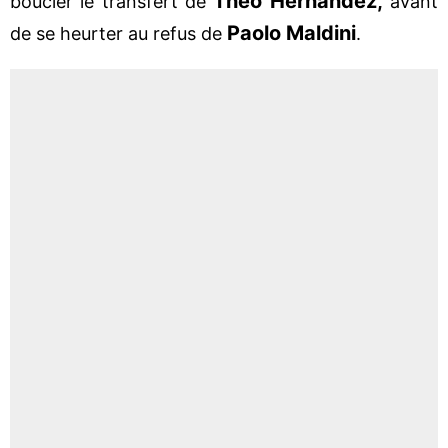
Theo Hernandez,
boucler le transfert de
avant
Paolo Maldini
de se heurter au refus de
.