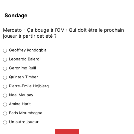
Sondage
Mercato - Ça bouge à l’OM : Qui doit être le prochain
joueur à partir cet été ?
Geoffrey Kondogbia
Geoffrey Kondogbia
38%
Leonardo Balerdi
Leonardo Balerdi
Geronimo Rulli
32%
Quinten Timber
Geronimo Rulli
Pierre-Emile Hojbjerg
5%
Neal Maupay
Quinten Timber
Amine Harit
1%
Faris Moumbagna
Pierre-Emile Hojbjerg
Un autre joueur
9%