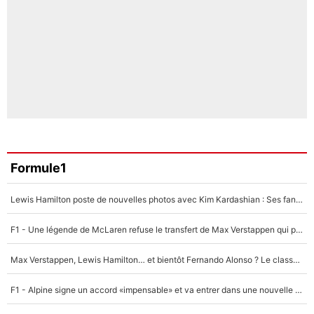
Formule1
Lewis Hamilton poste de nouvelles photos avec Kim Kardashian : Ses fans le voient déjà redevenir champion du monde de F1 grâce à elle !
F1 - Une légende de McLaren refuse le transfert de Max Verstappen qui pourrait «faire des vagues» et plomber l'ambiance dans l'équipe
Max Verstappen, Lewis Hamilton… et bientôt Fernando Alonso ? Le classement des pilotes les mieux payés en Formule 1 risque de changer !
F1 - Alpine signe un accord «impensable» et va entrer dans une nouvelle dimension : Grande nouvelle pour Pierre Gasly !