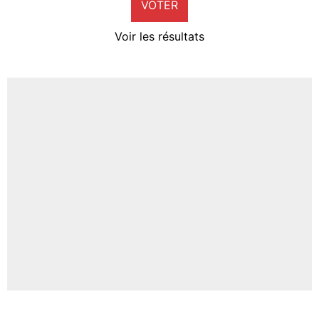
VOTER
Neal Maupay
4%
Voir les résultats
Amine Harit
3%
Faris Moumbagna
4%
Un autre joueur
5%
1706 personnes ont participé aux votes.