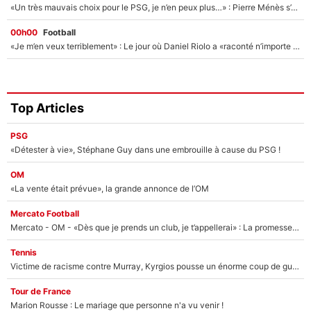
«Un très mauvais choix pour le PSG, je n’en peux plus…» : Pierre Ménès s’est complètement trompé avec Luis Enrique et ces déclarations le prouvent !
00h00
Football
«Je m’en veux terriblement» : Le jour où Daniel Riolo a «raconté n’importe quoi» dans l'After Foot !
Top Articles
PSG
«Détester à vie», Stéphane Guy dans une embrouille à cause du PSG !
OM
«La vente était prévue», la grande annonce de l’OM
Mercato Football
Mercato - OM - «Dès que je prends un club, je t’appellerai» : La promesse de Marcelino au moment de claquer la porte
Tennis
Victime de racisme contre Murray, Kyrgios pousse un énorme coup de gueule !
Tour de France
Marion Rousse : Le mariage que personne n'a vu venir !