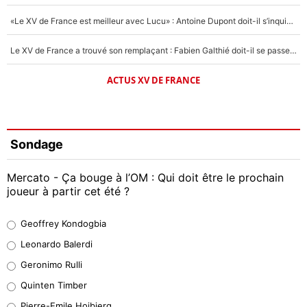
«Le XV de France est meilleur avec Lucu» : Antoine Dupont doit-il s’inquiéter pour sa place ?
Le XV de France a trouvé son remplaçant : Fabien Galthié doit-il se passer d'Antoine Dupont ?
ACTUS XV DE FRANCE
Sondage
Mercato - Ça bouge à l’OM : Qui doit être le prochain
joueur à partir cet été ?
Geoffrey Kondogbia
Geoffrey Kondogbia
38%
Leonardo Balerdi
Leonardo Balerdi
Geronimo Rulli
32%
Quinten Timber
Geronimo Rulli
Pierre-Emile Hojbjerg