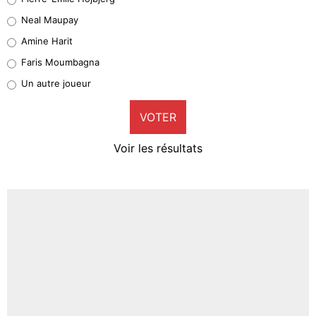
5%
Neal Maupay
Quinten Timber
Amine Harit
1%
Faris Moumbagna
Pierre-Emile Hojbjerg
Un autre joueur
9%
VOTER
Neal Maupay
4%
Voir les résultats
Amine Harit
3%
Faris Moumbagna
4%
Un autre joueur
5%
1712 personnes ont participé aux votes.