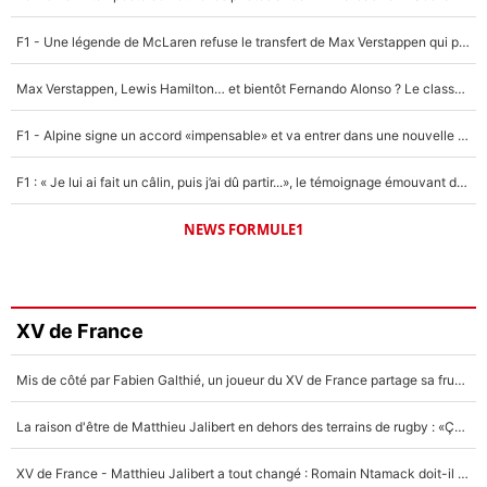
F1 - Une légende de McLaren refuse le transfert de Max Verstappen qui pourrait «faire des vagues» et plomber l'ambiance dans l'équipe
Max Verstappen, Lewis Hamilton… et bientôt Fernando Alonso ? Le classement des pilotes les mieux payés en Formule 1 risque de changer !
F1 - Alpine signe un accord «impensable» et va entrer dans une nouvelle dimension : Grande nouvelle pour Pierre Gasly !
F1 : « Je lui ai fait un câlin, puis j’ai dû partir...», le témoignage émouvant de Max Verstappen sur sa fille
NEWS FORMULE1
XV de France
Mis de côté par Fabien Galthié, un joueur du XV de France partage sa frustration : «ils ne me l’ont pas dit tout de suite»
La raison d'être de Matthieu Jalibert en dehors des terrains de rugby : «Ça m'atteint autant que si tu touches à un membre de ma famille»
XV de France - Matthieu Jalibert a tout changé : Romain Ntamack doit-il s’inquiéter pour sa place à un an de la Coupe du monde ?