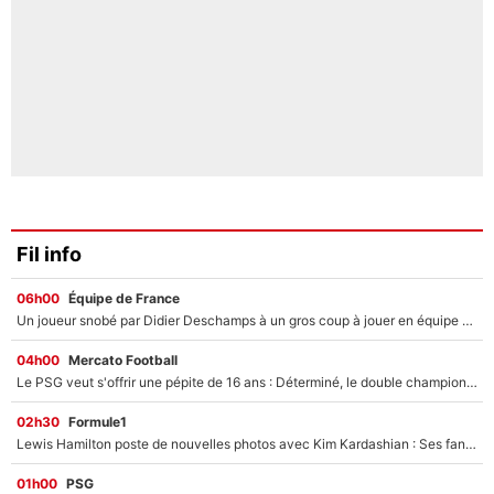
Fil info
06h00
Équipe de France
Un joueur snobé par Didier Deschamps à un gros coup à jouer en équipe de France : Zinedine Zidane a trouvé son numéro 9 ?
04h00
Mercato Football
Le PSG veut s'offrir une pépite de 16 ans : Déterminé, le double champion d'Europe en titre est prêt à lâcher 40M€ pour celui que l'on compare déjà à Vinicius Jr !
02h30
Formule1
Lewis Hamilton poste de nouvelles photos avec Kim Kardashian : Ses fans le voient déjà redevenir champion du monde de F1 grâce à elle !
01h00
PSG