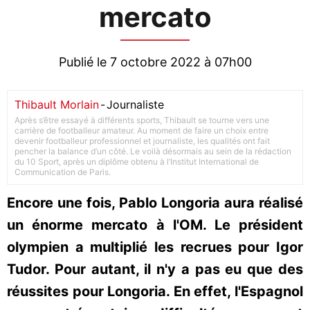
mercato
Publié le 7 octobre 2022 à 07h00
Thibault Morlain
-
Journaliste
Après s’être essayé à différents sports, Thibault se tourne vers une
carrière de footballeur amateur. Au moment de faire un choix entre
devenir footballeur professionnel et journaliste, les qualités ont fait
pencher la balance d’un côté. Le voilà désormais au sein de la rédaction
du 10 Sport, après un diplôme obtenu à l’Institut International de
Communication de Paris.
Encore une fois, Pablo Longoria aura réalisé
un énorme mercato à l'OM. Le président
olympien a multiplié les recrues pour Igor
Tudor. Pour autant, il n'y a pas eu que des
réussites pour Longoria. En effet, l'Espagnol