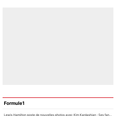
Formule1
Lewis Hamilton poste de nouvelles photos avec Kim Kardashian : Ses fans le voient déjà redevenir champion du monde de F1 grâce à elle !