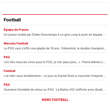
Football
Équipe de France
Un joueur snobé par Didier Deschamps à un gros coup à jouer en équipe de France : Zinedine Zidane a trouvé son numéro 9 ?
Mercato Football
Le PSG veut s'offrir une pépite de 16 ans : Déterminé, le double champion d'Europe en titre est prêt à lâcher 40M€ pour celui que l'on compare déjà à Vinicius Jr !
PSG
«Un très mauvais choix pour le PSG, je n’en peux plus…» : Pierre Ménès s’est complètement trompé avec Luis Enrique et ces déclarations le prouvent !
Football
«Je m’en veux terriblement» : Le jour où Daniel Riolo a «raconté n’importe quoi» dans l'After Foot !
PSG
Ousmane Dembélé de retour au PSG : Le Ballon d’Or s’affiche avec Bradley Barcola en plein cœur du feuilleton sur son départ !
NEWS FOOTBALL