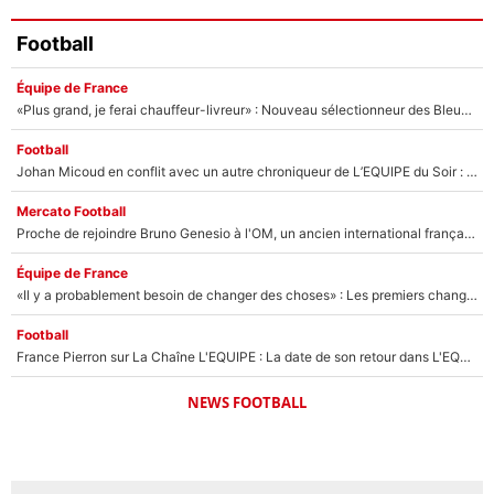
Football
Équipe de France
«Plus grand, je ferai chauffeur-livreur» : Nouveau sélectionneur des Bleus, Zinédine Zidane s’était imaginé un avenir très différent lorsqu'il était enfant
Football
Johan Micoud en conflit avec un autre chroniqueur de L’EQUIPE du Soir : «Pendant un moment, je ne les ai pas remis ensemble dans l'émission»
Mercato Football
Proche de rejoindre Bruno Genesio à l'OM, un ancien international français va finalement débarquer... sur RMC !
Équipe de France
«Il y a probablement besoin de changer des choses» : Les premiers changements de Zinedine Zidane en équipe de France sont révélés ?
Football
France Pierron sur La Chaîne L'EQUIPE : La date de son retour dans L'EQUIPE de Choc est connue... et c'était très attendu
NEWS FOOTBALL