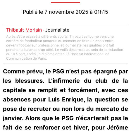
Publié le 7 novembre 2025 à 01h15
Thibault Morlain
-
Journaliste
Après s’être essayé à différents sports, Thibault se tourne vers une
carrière de footballeur amateur. Au moment de faire un choix entre
devenir footballeur professionnel et journaliste, les qualités ont fait
pencher la balance d’un côté. Le voilà désormais au sein de la rédaction
du 10 Sport, après un diplôme obtenu à l’Institut International de
Communication de Paris.
Comme prévu, le PSG n’est pas épargné par
les blessures. L’infirmerie du club de la
capitale se remplit et forcément, avec ces
absences pour Luis Enrique, la question se
pose de recruter ou non lors du mercato de
janvier. Alors que le PSG n’écarterait pas le
fait de se renforcer cet hiver, pour Jérôme