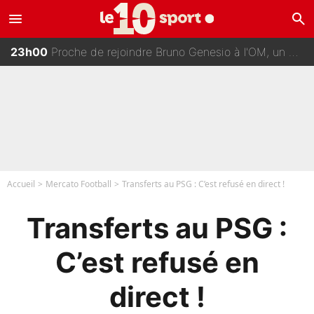
menu
search
00h00
Johan Micoud en conflit avec un autre chroniqueur de L’EQUIPE du Soir : «Pendant un moment, je ne les ai pas remis ensemble dans l'émission»
23h00
Proche de rejoindre Bruno Genesio à l'OM, un ancien international français va finalement débarquer... sur RMC !
22h15
Une signature très importante se prépare chez Decathlon-CMA CGM pour aider Paul Seixas à gagner le Tour de France 2027
22h00
«Il y a probablement besoin de changer des choses» : Les premiers changements de Zinedine Zidane en équipe de France sont révélés ?
Accueil
Mercato Football
Transferts au PSG : C’est refusé en direct !
Transferts au PSG :
C’est refusé en
direct !