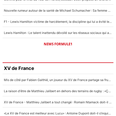
Nouvelle rumeur autour de la santé de Michael Schumacher : Sa femme Corinna sort du silence
F1 - Lewis Hamilton victime de harcèlement, la discipline qui lui a évité le pire : «J'aurais probablement mal tourné»
Lewis Hamilton : Le talent inattendu dévoilé sur les réseaux sociaux qui a impressionné Kim Kardashian pendant leurs vacances en amoureux !
NEWS FORMULE1
XV de France
Mis de côté par Fabien Galthié, un joueur du XV de France partage sa frustration : «ils ne me l’ont pas dit tout de suite»
La raison d'être de Matthieu Jalibert en dehors des terrains de rugby : «Ça m'atteint autant que si tu touches à un membre de ma famille»
XV de France - Matthieu Jalibert a tout changé : Romain Ntamack doit-il s’inquiéter pour sa place à un an de la Coupe du monde ?
«Le XV de France est meilleur avec Lucu» : Antoine Dupont doit-il s’inquiéter pour sa place ?