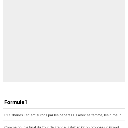
Formule1
F1 : Charles Leclerc surpris par les paparazzis avec sa femme, les rumeurs étaient vraies !
Comme pour le final du Tour de France, Esteban Ocon propose un Grand Prix de Formule 1 à Paris : «Autour de l’Arc de Triomphe, ce serait génial» !