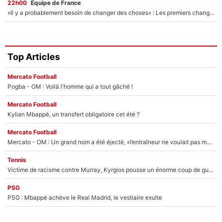
22h00
Équipe de France
«Il y a probablement besoin de changer des choses» : Les premiers changements de Zinedine Zidane en équipe de France sont révélés ?
Top Articles
Mercato Football
Pogba - OM : Voilà l'homme qui a tout gâché !
Mercato Football
Kylian Mbappé, un transfert obligatoire cet été ?
Mercato Football
Mercato - OM : Un grand nom a été éjecté, «l’entraîneur ne voulait pas me conserver»
Tennis
Victime de racisme contre Murray, Kyrgios pousse un énorme coup de gueule !
PSG
PSG : Mbappé achève le Real Madrid, le vestiaire exulte