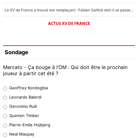
Le XV de France a trouvé son remplaçant : Fabien Galthié doit-il se passer d'Antoine Dupont ?
ACTUS XV DE FRANCE
Sondage
Mercato - Ça bouge à l’OM : Qui doit être le prochain
joueur à partir cet été ?
Geoffrey Kondogbia
Geoffrey Kondogbia
38%
Leonardo Balerdi
Leonardo Balerdi
Geronimo Rulli
32%
Quinten Timber
Geronimo Rulli
Pierre-Emile Hojbjerg
4%
Neal Maupay