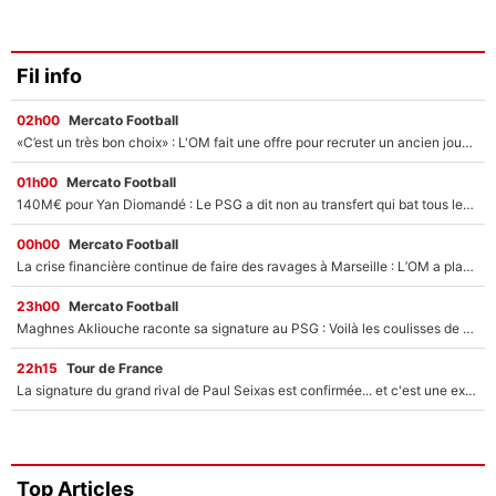
Fil info
02h00
Mercato Football
«C’est un très bon choix» : L'OM fait une offre pour recruter un ancien joueur du PSG... et c'est validé dans l'After Foot !
01h00
Mercato Football
140M€ pour Yan Diomandé : Le PSG a dit non au transfert qui bat tous les records sur le mercato
00h00
Mercato Football
La crise financière continue de faire des ravages à Marseille : L’OM a placé 12 joueurs sur le marché des transferts… et ça pourrait lui rapporter près de 100M€ !
23h00
Mercato Football
Maghnes Akliouche raconte sa signature au PSG : Voilà les coulisses de son transfert de rêve à 50M€
22h15
Tour de France
La signature du grand rival de Paul Seixas est confirmée... et c'est une excellente nouvelle pour l'équipe Decathlon-CMA CGM !
Top Articles