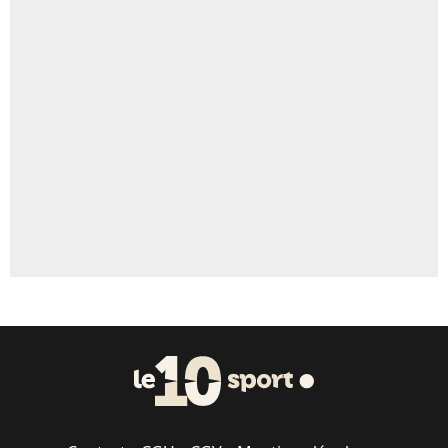
4%
Un autre joueur
5%
1468 personnes ont participé aux votes.