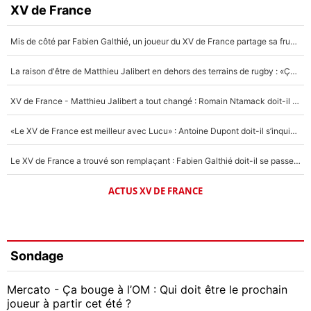
XV de France
Mis de côté par Fabien Galthié, un joueur du XV de France partage sa frustration : «ils ne me l’ont pas dit tout de suite»
La raison d'être de Matthieu Jalibert en dehors des terrains de rugby : «Ça m'atteint autant que si tu touches à un membre de ma famille»
XV de France - Matthieu Jalibert a tout changé : Romain Ntamack doit-il s’inquiéter pour sa place à un an de la Coupe du monde ?
«Le XV de France est meilleur avec Lucu» : Antoine Dupont doit-il s’inquiéter pour sa place ?
Le XV de France a trouvé son remplaçant : Fabien Galthié doit-il se passer d'Antoine Dupont ?
ACTUS XV DE FRANCE
Sondage
Mercato - Ça bouge à l’OM : Qui doit être le prochain
joueur à partir cet été ?