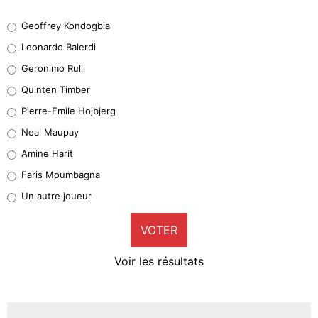
Geoffrey Kondogbia
Geoffrey Kondogbia
38%
Leonardo Balerdi
Leonardo Balerdi
Geronimo Rulli
32%
Quinten Timber
Geronimo Rulli
Pierre-Emile Hojbjerg
4%
Neal Maupay
Quinten Timber
Amine Harit
1%
Faris Moumbagna
Pierre-Emile Hojbjerg
Un autre joueur
9%
VOTER
Neal Maupay
4%
Voir les résultats
Amine Harit
3%
Faris Moumbagna