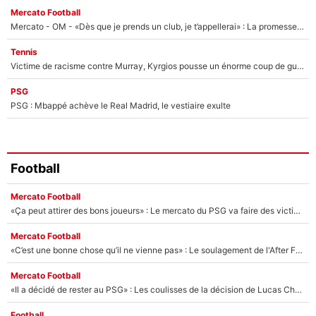
Mercato Football
Mercato - OM - «Dès que je prends un club, je t’appellerai» : La promesse de Marcelino au moment de claquer la porte
Tennis
Victime de racisme contre Murray, Kyrgios pousse un énorme coup de gueule !
PSG
PSG : Mbappé achève le Real Madrid, le vestiaire exulte
Football
Mercato Football
«Ça peut attirer des bons joueurs» : Le mercato du PSG va faire des victimes dans l'effectif de Luis Enrique ?
Mercato Football
«C’est une bonne chose qu’il ne vienne pas» : Le soulagement de l'After Foot après le transfert avorté de Yan Diomandé au PSG
Mercato Football
«Il a décidé de rester au PSG» : Les coulisses de la décision de Lucas Chevalier pour son transfert
Football