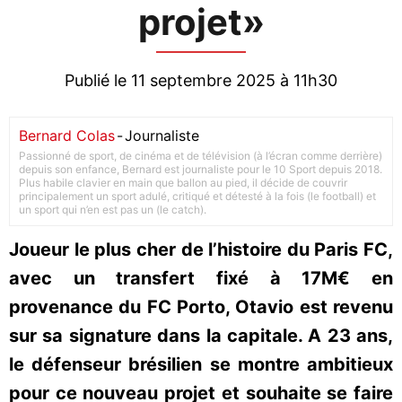
projet»
Publié le 11 septembre 2025 à 11h30
Bernard Colas
-
Journaliste
Passionné de sport, de cinéma et de télévision (à l’écran comme derrière)
depuis son enfance, Bernard est journaliste pour le 10 Sport depuis 2018.
Plus habile clavier en main que ballon au pied, il décide de couvrir
principalement un sport adulé, critiqué et détesté à la fois (le football) et
un sport qui n’en est pas un (le catch).
Joueur le plus cher de l’histoire du Paris FC,
avec un transfert fixé à 17M€ en
provenance du FC Porto, Otavio est revenu
sur sa signature dans la capitale. A 23 ans,
le défenseur brésilien se montre ambitieux
pour ce nouveau projet et souhaite se faire