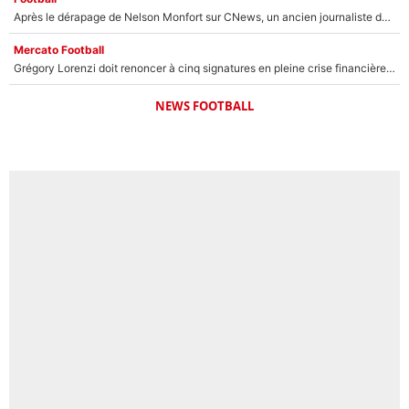
Après le dérapage de Nelson Monfort sur CNews, un ancien journaliste de France Télévisions relance la polémique sur les incendies en Gironde
Mercato Football
Grégory Lorenzi doit renoncer à cinq signatures en pleine crise financière : L’IA propose sept noms à l’OM pour un mercato réussi... à seulement 5M€ !
NEWS FOOTBALL