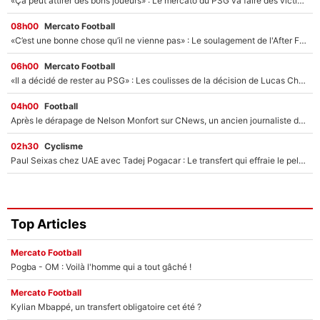
«Ça peut attirer des bons joueurs» : Le mercato du PSG va faire des victimes dans l'effectif de Luis Enrique ?
08h00
Mercato Football
«C’est une bonne chose qu’il ne vienne pas» : Le soulagement de l'After Foot après le transfert avorté de Yan Diomandé au PSG
06h00
Mercato Football
«Il a décidé de rester au PSG» : Les coulisses de la décision de Lucas Chevalier pour son transfert
04h00
Football
Après le dérapage de Nelson Monfort sur CNews, un ancien journaliste de France Télévisions relance la polémique sur les incendies en Gironde
02h30
Cyclisme
Paul Seixas chez UAE avec Tadej Pogacar : Le transfert qui effraie le peloton, «c’est la pire des choses qui puisse arriver»
Top Articles
Mercato Football
Pogba - OM : Voilà l'homme qui a tout gâché !
Mercato Football
Kylian Mbappé, un transfert obligatoire cet été ?