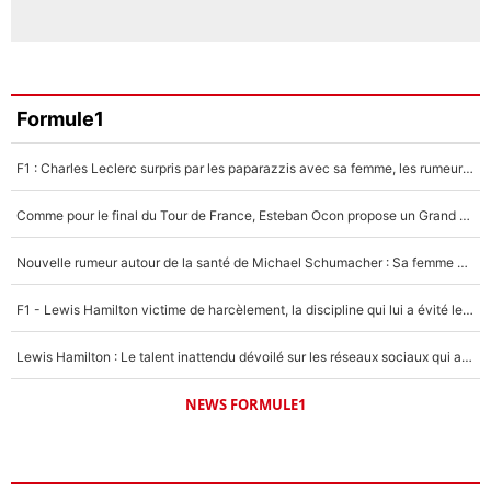
Formule1
F1 : Charles Leclerc surpris par les paparazzis avec sa femme, les rumeurs étaient vraies !
Comme pour le final du Tour de France, Esteban Ocon propose un Grand Prix de Formule 1 à Paris : «Autour de l’Arc de Triomphe, ce serait génial» !
Nouvelle rumeur autour de la santé de Michael Schumacher : Sa femme Corinna sort du silence
F1 - Lewis Hamilton victime de harcèlement, la discipline qui lui a évité le pire : «J'aurais probablement mal tourné»
Lewis Hamilton : Le talent inattendu dévoilé sur les réseaux sociaux qui a impressionné Kim Kardashian pendant leurs vacances en amoureux !
NEWS FORMULE1