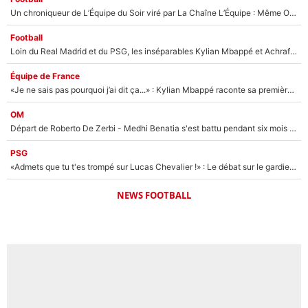
Un chroniqueur de L’Équipe du Soir viré par La Chaîne L’Équipe : Même Olivier Ménard n’avait pas pu empêcher son départ, «je l’ai appris sur Twitter, je l’ai vécu assez mal»
Football
Loin du Real Madrid et du PSG, les inséparables Kylian Mbappé et Achraf Hakimi changent d'équipe le temps d'une journée !
Équipe de France
«Je ne sais pas pourquoi j’ai dit ça...» : Kylian Mbappé raconte sa première rencontre avec Zinédine Zidane (et c’est très drôle)
OM
Départ de Roberto De Zerbi - Medhi Benatia s'est battu pendant six mois pour le retenir à l'OM, le PSG a été le naufrage de trop : «Je pars avec toi»
PSG
«Admets que tu t'es trompé sur Lucas Chevalier !» : Le débat sur le gardien du PSG vire au clash à l'After Foot
NEWS FOOTBALL