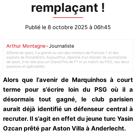
remplaçant !
Publié le 8 octobre 2025 à 06h45
Arthur Montagne
-
Journaliste
Affamé de sport, il a grandi au son des moteurs de Formule 1 et des
exploits de Ronaldinho. Aujourd’hui, diplomé d'un Master de journalisme
de sport, il ne rate plus un Grand Prix de F1 ni un match du PSG, ses deux
passions et spécialités
Alors que l’avenir de Marquinhos à court
terme pour s’écrire loin du PSG où il a
désormais tout gagné, le club parisien
aurait déjà identifié un défenseur central à
recruter. Il s’agit en effet du jeune turc Yasin
Ozcan prêté par Aston Villa à Anderlecht.