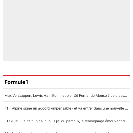
Formule1
Max Verstappen, Lewis Hamilton… et bientôt Fernando Alonso ? Le classement des pilotes les mieux payés en Formule 1 risque de changer !
F1 - Alpine signe un accord «impensable» et va entrer dans une nouvelle dimension : Grande nouvelle pour Pierre Gasly !
F1 : « Je lui ai fait un câlin, puis j’ai dû partir...», le témoignage émouvant de Max Verstappen sur sa fille