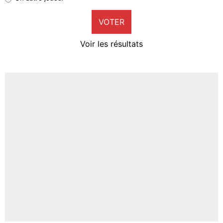
9%
VOTER
Neal Maupay
4%
Voir les résultats
Amine Harit
3%
Faris Moumbagna
4%
Un autre joueur
5%
1624 personnes ont participé aux votes.