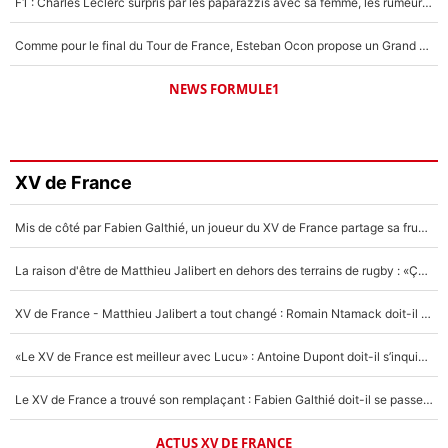
F1 : Charles Leclerc surpris par les paparazzis avec sa femme, les rumeurs étaient vraies !
Comme pour le final du Tour de France, Esteban Ocon propose un Grand Prix de Formule 1 à Paris : «Autour de l’Arc de Triomphe, ce serait génial» !
NEWS FORMULE1
XV de France
Mis de côté par Fabien Galthié, un joueur du XV de France partage sa frustration : «ils ne me l’ont pas dit tout de suite»
La raison d'être de Matthieu Jalibert en dehors des terrains de rugby : «Ça m'atteint autant que si tu touches à un membre de ma famille»
XV de France - Matthieu Jalibert a tout changé : Romain Ntamack doit-il s’inquiéter pour sa place à un an de la Coupe du monde ?
«Le XV de France est meilleur avec Lucu» : Antoine Dupont doit-il s’inquiéter pour sa place ?
Le XV de France a trouvé son remplaçant : Fabien Galthié doit-il se passer d'Antoine Dupont ?
ACTUS XV DE FRANCE