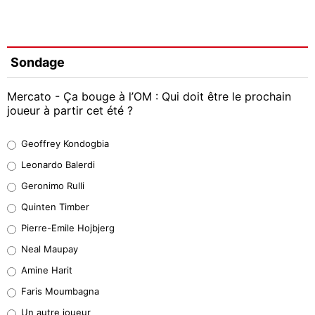
Sondage
Mercato - Ça bouge à l’OM : Qui doit être le prochain
joueur à partir cet été ?
Geoffrey Kondogbia
Geoffrey Kondogbia
38%
Leonardo Balerdi
Leonardo Balerdi
Geronimo Rulli
32%
Quinten Timber
Geronimo Rulli
Pierre-Emile Hojbjerg
5%
Neal Maupay
Quinten Timber
Amine Harit
1%
Faris Moumbagna
Pierre-Emile Hojbjerg
Un autre joueur