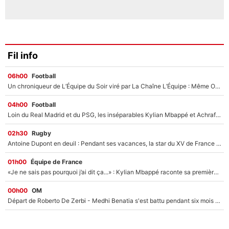
Fil info
06h00
Football
Un chroniqueur de L’Équipe du Soir viré par La Chaîne L’Équipe : Même Olivier Ménard n’avait pas pu empêcher son départ, «je l’ai appris sur Twitter, je l’ai vécu assez mal»
04h00
Football
Loin du Real Madrid et du PSG, les inséparables Kylian Mbappé et Achraf Hakimi changent d'équipe le temps d'une journée !
02h30
Rugby
Antoine Dupont en deuil : Pendant ses vacances, la star du XV de France a perdu sa grand-mère
01h00
Équipe de France
«Je ne sais pas pourquoi j’ai dit ça...» : Kylian Mbappé raconte sa première rencontre avec Zinédine Zidane (et c’est très drôle)
00h00
OM
Départ de Roberto De Zerbi - Medhi Benatia s'est battu pendant six mois pour le retenir à l'OM, le PSG a été le naufrage de trop : «Je pars avec toi»