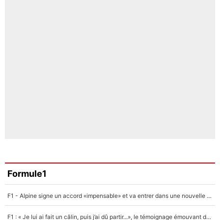
Formule1
F1 - Alpine signe un accord «impensable» et va entrer dans une nouvelle dimension : Grande nouvelle pour Pierre Gasly !
F1 : « Je lui ai fait un câlin, puis j’ai dû partir...», le témoignage émouvant de Max Verstappen sur sa fille