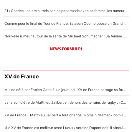
F1 : Charles Leclerc surpris par les paparazzis avec sa femme, les rumeurs étaient vraies !
Comme pour le final du Tour de France, Esteban Ocon propose un Grand Prix de Formule 1 à Paris : «Autour de l’Arc de Triomphe, ce serait génial» !
Nouvelle rumeur autour de la santé de Michael Schumacher : Sa femme Corinna sort du silence
NEWS FORMULE1
XV de France
Mis de côté par Fabien Galthié, un joueur du XV de France partage sa frustration : «ils ne me l’ont pas dit tout de suite»
La raison d'être de Matthieu Jalibert en dehors des terrains de rugby : «Ça m'atteint autant que si tu touches à un membre de ma famille»
XV de France - Matthieu Jalibert a tout changé : Romain Ntamack doit-il s’inquiéter pour sa place à un an de la Coupe du monde ?
«Le XV de France est meilleur avec Lucu» : Antoine Dupont doit-il s’inquiéter pour sa place ?