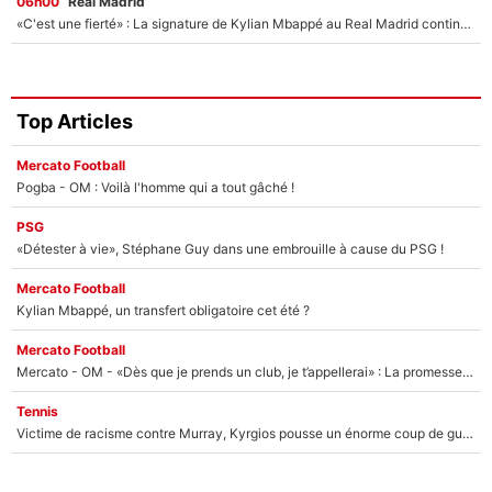
06h00
Real Madrid
«C'est une fierté» : La signature de Kylian Mbappé au Real Madrid continue de régaler l'Espagne
Top Articles
Mercato Football
Pogba - OM : Voilà l'homme qui a tout gâché !
PSG
«Détester à vie», Stéphane Guy dans une embrouille à cause du PSG !
Mercato Football
Kylian Mbappé, un transfert obligatoire cet été ?
Mercato Football
Mercato - OM - «Dès que je prends un club, je t’appellerai» : La promesse de Marcelino au moment de claquer la porte
Tennis
Victime de racisme contre Murray, Kyrgios pousse un énorme coup de gueule !