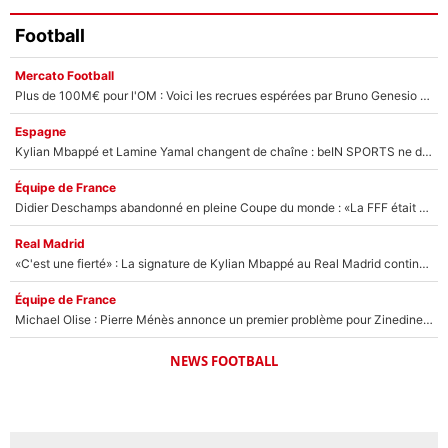
Football
Mercato Football
Plus de 100M€ pour l'OM : Voici les recrues espérées par Bruno Genesio et Grégory Lorenzi après l’opération dégraissage
Espagne
Kylian Mbappé et Lamine Yamal changent de chaîne : beIN SPORTS ne digère pas cette décision historique et prédit un fiasco pour la Liga
Équipe de France
Didier Deschamps abandonné en pleine Coupe du monde : «La FFF était déjà passée à Zinedine Zidane»
Real Madrid
«C'est une fierté» : La signature de Kylian Mbappé au Real Madrid continue de régaler l'Espagne
Équipe de France
Michael Olise : Pierre Ménès annonce un premier problème pour Zinedine Zidane en équipe de France
NEWS FOOTBALL