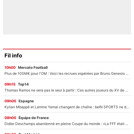
Fil info
10h00
Mercato Football
Plus de 100M€ pour l'OM : Voici les recrues espérées par Bruno Genesio et Grégory Lorenzi après l’opération dégraissage
09h15
Top14
Thomas Ramos ne sera pas le seul à partir : Ces autres joueurs du XV de France pourraient aussi quitter le Stade Toulousain, un club de Top 14 est déjà sur les rangs
09h00
Espagne
Kylian Mbappé et Lamine Yamal changent de chaîne : beIN SPORTS ne digère pas cette décision historique et prédit un fiasco pour la Liga
08h00
Équipe de France
Didier Deschamps abandonné en pleine Coupe du monde : «La FFF était déjà passée à Zinedine Zidane»