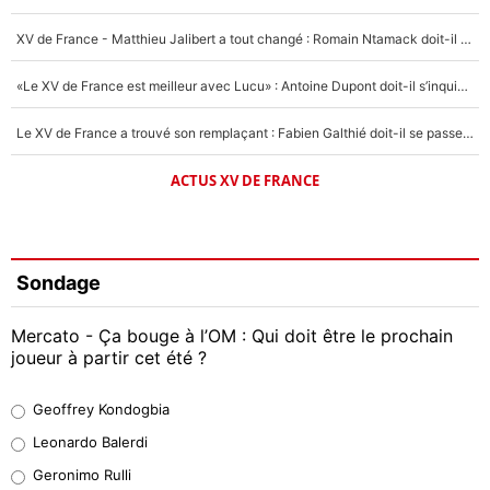
XV de France - Matthieu Jalibert a tout changé : Romain Ntamack doit-il s’inquiéter pour sa place à un an de la Coupe du monde ?
«Le XV de France est meilleur avec Lucu» : Antoine Dupont doit-il s’inquiéter pour sa place ?
Le XV de France a trouvé son remplaçant : Fabien Galthié doit-il se passer d'Antoine Dupont ?
ACTUS XV DE FRANCE
Sondage
Mercato - Ça bouge à l’OM : Qui doit être le prochain
joueur à partir cet été ?
Geoffrey Kondogbia
Geoffrey Kondogbia
38%
Leonardo Balerdi
Leonardo Balerdi
Geronimo Rulli
32%