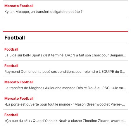
Mercato Football
Kylian Mbappé, un transfert obligatoire cet été ?
Football
Football
La Liga sur beIN Sports c’est terminé, DAZN a fait son choix pour Benjamin Da Silva et Omar Da Fonseca !
Football
Raymond Domenech a posé ses conditions pour rejoindre L'EQUIPE du Soir : Il refuse de faire l'émission avec un autre chroniqueur !
Mercato Football
Le transfert de Maghnes Akliouche menace Désiré Doué au PSG : «Je valide à 200%»
Mercato Football
«La porte est ouverte pour tout le monde» : Mason Greenwood et Pierre-Emerick Aubameyang ont quitté l'OM, Amine Gouiri balance sur la suite du mercato et sur la réaction du vestiaire !
Football
«Ça pue du c*l» : Quand Yannick Noah a clashé Zinedine Zidane, avant de se faire recadrer par le nouveau sélectionneur de l'équipe de France !