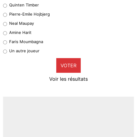
Quinten Timber
Geronimo Rulli
Pierre-Emile Hojbjerg
5%
Neal Maupay
Quinten Timber
Amine Harit
1%
Faris Moumbagna
Pierre-Emile Hojbjerg
Un autre joueur
9%
VOTER
Neal Maupay
4%
Voir les résultats
Amine Harit
3%
Faris Moumbagna
4%
Un autre joueur
5%