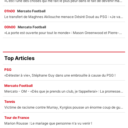
«C’est l'une des choses qui me fait le plus peur dans le fait de devenir maman» : En couple avec Antoine Dupont, Iris Mittenaere s'inquiète déjà pour ses futurs enfants !
01h00
Mercato Football
Le transfert de Maghnes Akliouche menace Désiré Doué au PSG : «Je valide à 200%»
00h00
Mercato Football
«La porte est ouverte pour tout le monde» : Mason Greenwood et Pierre-Emerick Aubameyang ont quitté l'OM, Amine Gouiri balance sur la suite du mercato et sur la réaction du vestiaire !
Top Articles
PSG
«Détester à vie», Stéphane Guy dans une embrouille à cause du PSG !
Mercato Football
Mercato - OM - «Dès que je prends un club, je t’appellerai» : La promesse de Marcelino au moment de claquer la porte
Tennis
Victime de racisme contre Murray, Kyrgios pousse un énorme coup de gueule !
Tour de France
Marion Rousse : Le mariage que personne n'a vu venir !