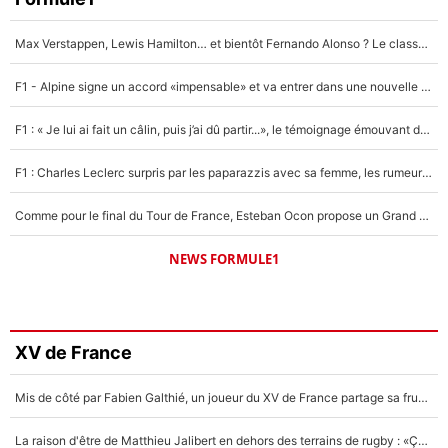
Max Verstappen, Lewis Hamilton… et bientôt Fernando Alonso ? Le classement des pilotes les mieux payés en Formule 1 risque de changer !
F1 - Alpine signe un accord «impensable» et va entrer dans une nouvelle dimension : Grande nouvelle pour Pierre Gasly !
F1 : « Je lui ai fait un câlin, puis j’ai dû partir...», le témoignage émouvant de Max Verstappen sur sa fille
F1 : Charles Leclerc surpris par les paparazzis avec sa femme, les rumeurs étaient vraies !
Comme pour le final du Tour de France, Esteban Ocon propose un Grand Prix de Formule 1 à Paris : «Autour de l’Arc de Triomphe, ce serait génial» !
NEWS FORMULE1
XV de France
Mis de côté par Fabien Galthié, un joueur du XV de France partage sa frustration : «ils ne me l’ont pas dit tout de suite»
La raison d'être de Matthieu Jalibert en dehors des terrains de rugby : «Ça m'atteint autant que si tu touches à un membre de ma famille»