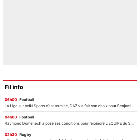
Fil info
06h00
Football
La Liga sur beIN Sports c’est terminé, DAZN a fait son choix pour Benjamin Da Silva et Omar Da Fonseca !
04h00
Football
Raymond Domenech a posé ses conditions pour rejoindre L'EQUIPE du Soir : Il refuse de faire l'émission avec un autre chroniqueur !
02h30
Rugby