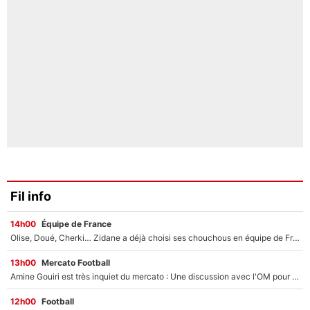
Fil info
14h00
Équipe de France
Olise, Doué, Cherki… Zidane a déjà choisi ses chouchous en équipe de France ? L’IA annonce des surprises sans Kylian Mbappé !
13h00
Mercato Football
Amine Gouiri est très inquiet du mercato : Une discussion avec l'OM pour acter son transfert !
12h00
Football