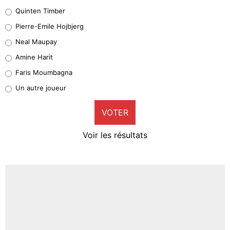
32%
Quinten Timber
Geronimo Rulli
Pierre-Emile Hojbjerg
5%
Neal Maupay
Quinten Timber
Amine Harit
1%
Faris Moumbagna
Pierre-Emile Hojbjerg
Un autre joueur
9%
VOTER
Neal Maupay
4%
Voir les résultats
Amine Harit
3%
Faris Moumbagna
4%
Un autre joueur
5%