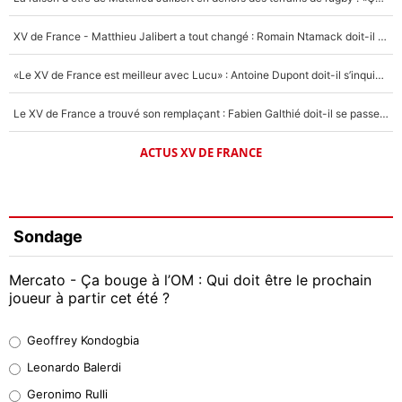
XV de France - Matthieu Jalibert a tout changé : Romain Ntamack doit-il s’inquiéter pour sa place à un an de la Coupe du monde ?
«Le XV de France est meilleur avec Lucu» : Antoine Dupont doit-il s’inquiéter pour sa place ?
Le XV de France a trouvé son remplaçant : Fabien Galthié doit-il se passer d'Antoine Dupont ?
ACTUS XV DE FRANCE
Sondage
Mercato - Ça bouge à l’OM : Qui doit être le prochain
joueur à partir cet été ?
Geoffrey Kondogbia
Geoffrey Kondogbia
38%
Leonardo Balerdi
Leonardo Balerdi
Geronimo Rulli