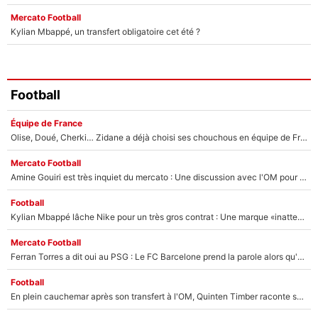
Mercato Football
Kylian Mbappé, un transfert obligatoire cet été ?
Football
Équipe de France
Olise, Doué, Cherki… Zidane a déjà choisi ses chouchous en équipe de France ? L’IA annonce des surprises sans Kylian Mbappé !
Mercato Football
Amine Gouiri est très inquiet du mercato : Une discussion avec l'OM pour acter son transfert !
Football
Kylian Mbappé lâche Nike pour un très gros contrat : Une marque «inattendue» va frapper très fort
Mercato Football
Ferran Torres a dit oui au PSG : Le FC Barcelone prend la parole alors qu'un transfert de l'attaquant espagnol prend forme
Football
En plein cauchemar après son transfert à l'OM, Quinten Timber raconte ses doutes après sa signature à Marseille