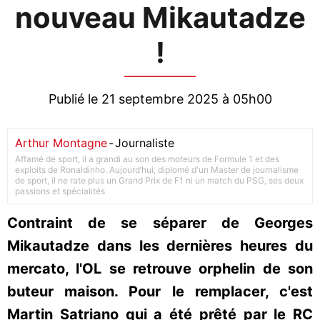
nouveau Mikautadze
!
Publié le 21 septembre 2025 à 05h00
Arthur Montagne
-
Journaliste
Affamé de sport, il a grandi au son des moteurs de Formule 1 et des
exploits de Ronaldinho. Aujourd’hui, diplomé d'un Master de journalisme
de sport, il ne rate plus un Grand Prix de F1 ni un match du PSG, ses deux
passions et spécialités
Contraint de se séparer de Georges
Mikautadze dans les dernières heures du
mercato, l'OL se retrouve orphelin de son
buteur maison. Pour le remplacer, c'est
Martin Satriano qui a été prêté par le RC