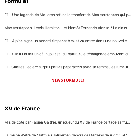
Formule1
F1 - Une légende de McLaren refuse le transfert de Max Verstappen qui pourrait «faire des vagues» et plomber l'ambiance dans l'équipe
Max Verstappen, Lewis Hamilton… et bientôt Fernando Alonso ? Le classement des pilotes les mieux payés en Formule 1 risque de changer !
F1 - Alpine signe un accord «impensable» et va entrer dans une nouvelle dimension : Grande nouvelle pour Pierre Gasly !
F1 : « Je lui ai fait un câlin, puis j’ai dû partir...», le témoignage émouvant de Max Verstappen sur sa fille
F1 : Charles Leclerc surpris par les paparazzis avec sa femme, les rumeurs étaient vraies !
NEWS FORMULE1
XV de France
Mis de côté par Fabien Galthié, un joueur du XV de France partage sa frustration : «ils ne me l’ont pas dit tout de suite»
La raison d'être de Matthieu Jalibert en dehors des terrains de rugby : «Ça m'atteint autant que si tu touches à un membre de ma famille»