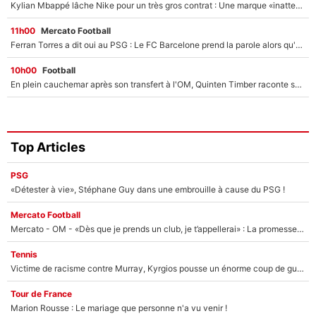
Kylian Mbappé lâche Nike pour un très gros contrat : Une marque «inattendue» va frapper très fort
11h00
Mercato Football
Ferran Torres a dit oui au PSG : Le FC Barcelone prend la parole alors qu'un transfert de l'attaquant espagnol prend forme
10h00
Football
En plein cauchemar après son transfert à l'OM, Quinten Timber raconte ses doutes après sa signature à Marseille
Top Articles
PSG
«Détester à vie», Stéphane Guy dans une embrouille à cause du PSG !
Mercato Football
Mercato - OM - «Dès que je prends un club, je t’appellerai» : La promesse de Marcelino au moment de claquer la porte
Tennis
Victime de racisme contre Murray, Kyrgios pousse un énorme coup de gueule !
Tour de France
Marion Rousse : Le mariage que personne n'a vu venir !