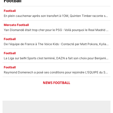
Football
Football
En plein cauchemar après son transfert à l'OM, Quinten Timber raconte ses doutes après sa signature à Marseille
Mercato Football
Yan Diomandé était trop cher pour le PSG : Voilà pourquoi le Real Madrid a accepté de payer la somme record de 140M€ pour boucler son transfert !
Football
De l'équipe de France à The Voice Kids : Contacté par Matt Pokora, Kylian Mbappé a accepté de jouer un rôle inédit sur TF1 !
Football
La Liga sur beIN Sports c’est terminé, DAZN a fait son choix pour Benjamin Da Silva et Omar Da Fonseca !
Football
Raymond Domenech a posé ses conditions pour rejoindre L'EQUIPE du Soir : Il refuse de faire l'émission avec un autre chroniqueur !
NEWS FOOTBALL