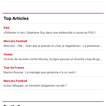
Top Articles
PSG
«Détester à vie», Stéphane Guy dans une embrouille à cause du PSG !
Mercato Football
Mercato - OM - «Dès que je prends un club, je t’appellerai» : La promesse de Marcelino au moment de claquer la porte
Tennis
Victime de racisme contre Murray, Kyrgios pousse un énorme coup de gueule !
Tour de France
Marion Rousse : Le mariage que personne n'a vu venir !
Mercato Football
Kylian Mbappé, un transfert obligatoire cet été ?