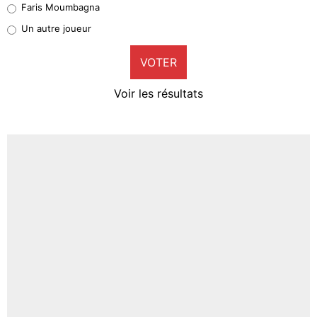
Faris Moumbagna
Pierre-Emile Hojbjerg
Un autre joueur
9%
VOTER
Neal Maupay
4%
Voir les résultats
Amine Harit
3%
Faris Moumbagna
4%
Un autre joueur
5%
1669 personnes ont participé aux votes.