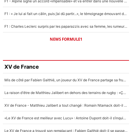
F1 - Alpine signe un accord «impensable» et va entrer dans une nouvelle dimension : Grande nouvelle pour Pierre Gasly !
F1 : « Je lui ai fait un câlin, puis j’ai dû partir...», le témoignage émouvant de Max Verstappen sur sa fille
F1 : Charles Leclerc surpris par les paparazzis avec sa femme, les rumeurs étaient vraies !
NEWS FORMULE1
XV de France
Mis de côté par Fabien Galthié, un joueur du XV de France partage sa frustration : «ils ne me l’ont pas dit tout de suite»
La raison d'être de Matthieu Jalibert en dehors des terrains de rugby : «Ça m'atteint autant que si tu touches à un membre de ma famille»
XV de France - Matthieu Jalibert a tout changé : Romain Ntamack doit-il s’inquiéter pour sa place à un an de la Coupe du monde ?
«Le XV de France est meilleur avec Lucu» : Antoine Dupont doit-il s’inquiéter pour sa place ?
Le XV de France a trouvé son remplaçant : Fabien Galthié doit-il se passer d'Antoine Dupont ?