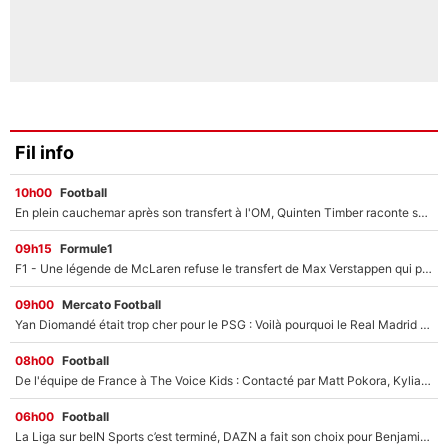
Fil info
10h00
Football
En plein cauchemar après son transfert à l'OM, Quinten Timber raconte ses doutes après sa signature à Marseille
09h15
Formule1
F1 - Une légende de McLaren refuse le transfert de Max Verstappen qui pourrait «faire des vagues» et plomber l'ambiance dans l'équipe
09h00
Mercato Football
Yan Diomandé était trop cher pour le PSG : Voilà pourquoi le Real Madrid a accepté de payer la somme record de 140M€ pour boucler son transfert !
08h00
Football
De l'équipe de France à The Voice Kids : Contacté par Matt Pokora, Kylian Mbappé a accepté de jouer un rôle inédit sur TF1 !
06h00
Football
La Liga sur beIN Sports c’est terminé, DAZN a fait son choix pour Benjamin Da Silva et Omar Da Fonseca !