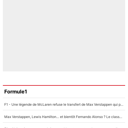
Formule1
F1 - Une légende de McLaren refuse le transfert de Max Verstappen qui pourrait «faire des vagues» et plomber l'ambiance dans l'équipe
Max Verstappen, Lewis Hamilton… et bientôt Fernando Alonso ? Le classement des pilotes les mieux payés en Formule 1 risque de changer !