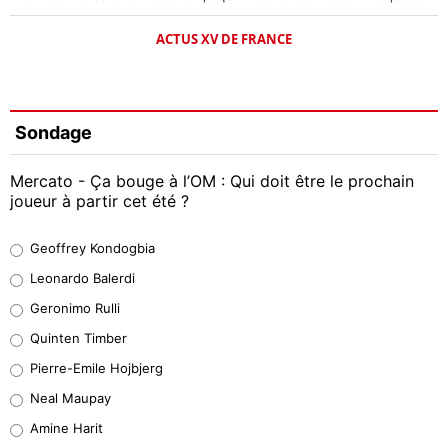
ACTUS XV DE FRANCE
Sondage
Mercato - Ça bouge à l’OM : Qui doit être le prochain
joueur à partir cet été ?
Geoffrey Kondogbia
Geoffrey Kondogbia
38%
Leonardo Balerdi
Leonardo Balerdi
Geronimo Rulli
32%
Quinten Timber
Geronimo Rulli
Pierre-Emile Hojbjerg
5%
Neal Maupay
Quinten Timber
Amine Harit
1%