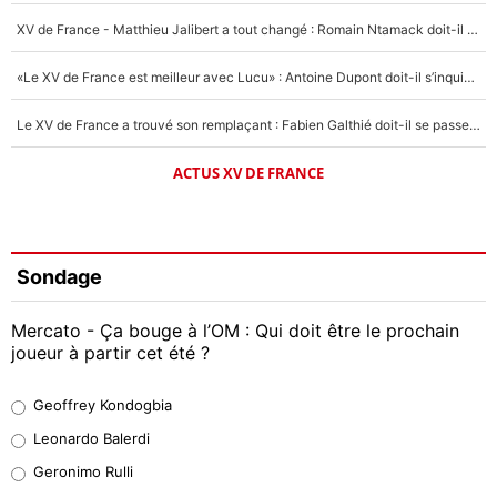
XV de France - Matthieu Jalibert a tout changé : Romain Ntamack doit-il s’inquiéter pour sa place à un an de la Coupe du monde ?
«Le XV de France est meilleur avec Lucu» : Antoine Dupont doit-il s’inquiéter pour sa place ?
Le XV de France a trouvé son remplaçant : Fabien Galthié doit-il se passer d'Antoine Dupont ?
ACTUS XV DE FRANCE
Sondage
Mercato - Ça bouge à l’OM : Qui doit être le prochain
joueur à partir cet été ?
Geoffrey Kondogbia
Geoffrey Kondogbia
38%
Leonardo Balerdi
Leonardo Balerdi
Geronimo Rulli
32%