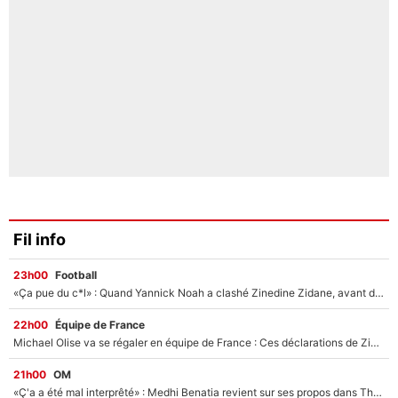
Fil info
23h00
Football
«Ça pue du c*l» : Quand Yannick Noah a clashé Zinedine Zidane, avant de se faire recadrer par le nouveau sélectionneur de l'équipe de France !
22h00
Équipe de France
Michael Olise va se régaler en équipe de France : Ces déclarations de Zinedine Zidane qui prouvent qu'il va tout miser sur la star du Bayern Munich !
21h00
OM
«Ç'a a été mal interprêté» : Medhi Benatia revient sur ses propos dans The Bridge et précise ses conditions pour rejoindre le PSG !