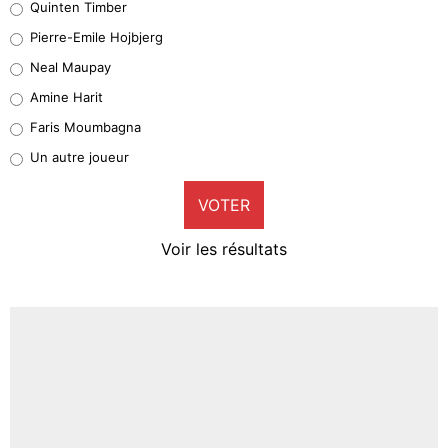
Quinten Timber
Geronimo Rulli
Pierre-Emile Hojbjerg
5%
Neal Maupay
Quinten Timber
Amine Harit
1%
Faris Moumbagna
Pierre-Emile Hojbjerg
Un autre joueur
9%
VOTER
Neal Maupay
4%
Voir les résultats
Amine Harit
3%
Faris Moumbagna
4%
Un autre joueur
5%
1659 personnes ont participé aux votes.