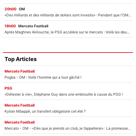
20h00
OM
«Des milliards et des milliards de dollars sont investis» : Pendant que l'OM est en pleine crise financière, Frank McCourt lance un nouveau projet à 260M€ !
19h00
Mercato Football
Après Maghnes Akliouche, le PSG accèlère sur le mercato : Voilà les deux nouvelles recrues qui vont signer la semaine prochaine ?
Top Articles
Mercato Football
Pogba - OM : Voilà l'homme qui a tout gâché !
PSG
«Détester à vie», Stéphane Guy dans une embrouille à cause du PSG !
Mercato Football
Kylian Mbappé, un transfert obligatoire cet été ?
Mercato Football
Mercato - OM - «Dès que je prends un club, je t’appellerai» : La promesse de Marcelino au moment de claquer la porte