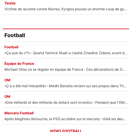
Tennis
Victime de racisme contre Murray, Kyrgios pousse un énorme coup de gueule !
Football
Football
«Ça pue du c*l» : Quand Yannick Noah a clashé Zinedine Zidane, avant de se faire recadrer par le nouveau sélectionneur de l'équipe de France !
Équipe de France
Michael Olise va se régaler en équipe de France : Ces déclarations de Zinedine Zidane qui prouvent qu'il va tout miser sur la star du Bayern Munich !
OM
«Ç'a a été mal interprêté» : Medhi Benatia revient sur ses propos dans The Bridge et précise ses conditions pour rejoindre le PSG !
OM
«Des milliards et des milliards de dollars sont investis» : Pendant que l'OM est en pleine crise financière, Frank McCourt lance un nouveau projet à 260M€ !
Mercato Football
Après Maghnes Akliouche, le PSG accèlère sur le mercato : Voilà les deux nouvelles recrues qui vont signer la semaine prochaine ?
NEWS FOOTBALL