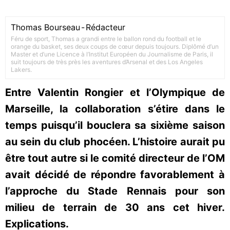
Thomas Bourseau
-
Rédacteur
Féru de sport, Thomas a grandi entre le ballon rond du football et le
orange du basket, ses deux coups de cœur depuis toujours. Diplômé d’un
Master et d’une Licence à l’Institut Européen du Journalisme de Paris, il
suit toujours de très près les aventures d’Arsenal et des Los Angeles
Lakers.
Entre Valentin Rongier et l’Olympique de
Marseille, la collaboration s’étire dans le
temps puisqu’il bouclera sa sixième saison
au sein du club phocéen. L’histoire aurait pu
être tout autre si le comité directeur de l’OM
avait décidé de répondre favorablement à
l’approche du Stade Rennais pour son
milieu de terrain de 30 ans cet hiver.
Explications.