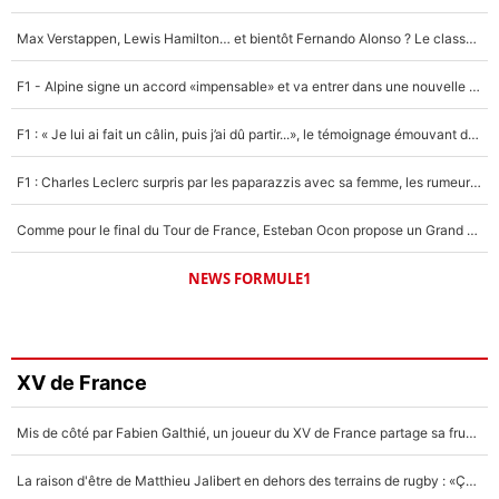
Max Verstappen, Lewis Hamilton… et bientôt Fernando Alonso ? Le classement des pilotes les mieux payés en Formule 1 risque de changer !
F1 - Alpine signe un accord «impensable» et va entrer dans une nouvelle dimension : Grande nouvelle pour Pierre Gasly !
F1 : « Je lui ai fait un câlin, puis j’ai dû partir...», le témoignage émouvant de Max Verstappen sur sa fille
F1 : Charles Leclerc surpris par les paparazzis avec sa femme, les rumeurs étaient vraies !
Comme pour le final du Tour de France, Esteban Ocon propose un Grand Prix de Formule 1 à Paris : «Autour de l’Arc de Triomphe, ce serait génial» !
NEWS FORMULE1
XV de France
Mis de côté par Fabien Galthié, un joueur du XV de France partage sa frustration : «ils ne me l’ont pas dit tout de suite»
La raison d'être de Matthieu Jalibert en dehors des terrains de rugby : «Ça m'atteint autant que si tu touches à un membre de ma famille»