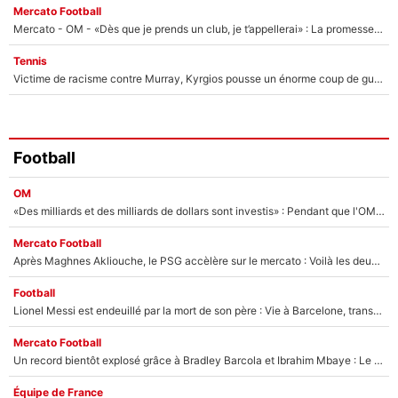
Mercato Football
Mercato - OM - «Dès que je prends un club, je t’appellerai» : La promesse de Marcelino au moment de claquer la porte
Tennis
Victime de racisme contre Murray, Kyrgios pousse un énorme coup de gueule !
Football
OM
«Des milliards et des milliards de dollars sont investis» : Pendant que l'OM est en pleine crise financière, Frank McCourt lance un nouveau projet à 260M€ !
Mercato Football
Après Maghnes Akliouche, le PSG accèlère sur le mercato : Voilà les deux nouvelles recrues qui vont signer la semaine prochaine ?
Football
Lionel Messi est endeuillé par la mort de son père : Vie à Barcelone, transfert au PSG... voilà comment Jorge Messi a joué un rôle essentiel dans sa carrière !
Mercato Football
Un record bientôt explosé grâce à Bradley Barcola et Ibrahim Mbaye : Le PSG sur le point de réaliser un mercato historique ?
Équipe de France