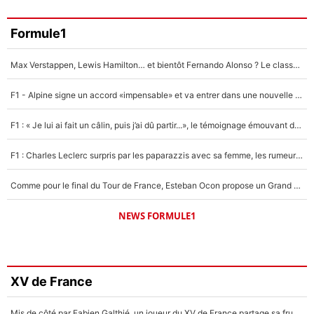
Formule1
Max Verstappen, Lewis Hamilton… et bientôt Fernando Alonso ? Le classement des pilotes les mieux payés en Formule 1 risque de changer !
F1 - Alpine signe un accord «impensable» et va entrer dans une nouvelle dimension : Grande nouvelle pour Pierre Gasly !
F1 : « Je lui ai fait un câlin, puis j’ai dû partir...», le témoignage émouvant de Max Verstappen sur sa fille
F1 : Charles Leclerc surpris par les paparazzis avec sa femme, les rumeurs étaient vraies !
Comme pour le final du Tour de France, Esteban Ocon propose un Grand Prix de Formule 1 à Paris : «Autour de l’Arc de Triomphe, ce serait génial» !
NEWS FORMULE1
XV de France
Mis de côté par Fabien Galthié, un joueur du XV de France partage sa frustration : «ils ne me l’ont pas dit tout de suite»