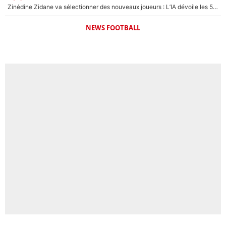
Zinédine Zidane va sélectionner des nouveaux joueurs : L’IA dévoile les 5 cracks qui pourraient rapidement le rejoindre en équipe de France !
NEWS FOOTBALL