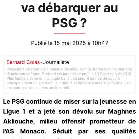
va débarquer au
PSG ?
Publié le 15 mai 2025 à 10h47
Bernard Colas
-
Journaliste
Passionné de sport, de cinéma et de télévision (à l’écran comme derrière)
depuis son enfance, Bernard est journaliste pour le 10 Sport depuis 2018.
Plus habile clavier en main que ballon au pied, il décide de couvrir
principalement un sport adulé, critiqué et détesté à la fois (le football) et
un sport qui n’en est pas un (le catch).
Le PSG continue de miser sur la jeunesse en
Ligue 1 et a jeté son dévolu sur Maghnes
Akliouche, milieu offensif prometteur de
l'AS Monaco. Séduit par ses qualités