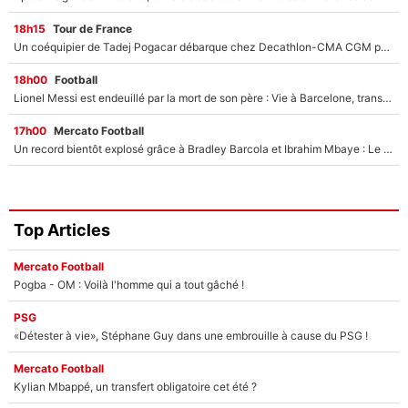
18h15
Tour de France
Un coéquipier de Tadej Pogacar débarque chez Decathlon-CMA CGM pour épauler Paul Seixas : «Mes meilleures années sont à venir»
18h00
Football
Lionel Messi est endeuillé par la mort de son père : Vie à Barcelone, transfert au PSG... voilà comment Jorge Messi a joué un rôle essentiel dans sa carrière !
17h00
Mercato Football
Un record bientôt explosé grâce à Bradley Barcola et Ibrahim Mbaye : Le PSG sur le point de réaliser un mercato historique ?
Top Articles
Mercato Football
Pogba - OM : Voilà l'homme qui a tout gâché !
PSG
«Détester à vie», Stéphane Guy dans une embrouille à cause du PSG !
Mercato Football
Kylian Mbappé, un transfert obligatoire cet été ?