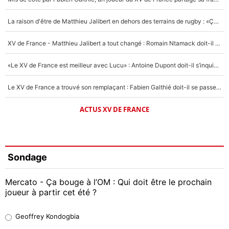
La raison d'être de Matthieu Jalibert en dehors des terrains de rugby : «Ça m'atteint autant que si tu touches à un membre de ma famille»
XV de France - Matthieu Jalibert a tout changé : Romain Ntamack doit-il s’inquiéter pour sa place à un an de la Coupe du monde ?
«Le XV de France est meilleur avec Lucu» : Antoine Dupont doit-il s’inquiéter pour sa place ?
Le XV de France a trouvé son remplaçant : Fabien Galthié doit-il se passer d'Antoine Dupont ?
ACTUS XV DE FRANCE
Sondage
Mercato - Ça bouge à l’OM : Qui doit être le prochain
joueur à partir cet été ?
Geoffrey Kondogbia
Geoffrey Kondogbia
38%