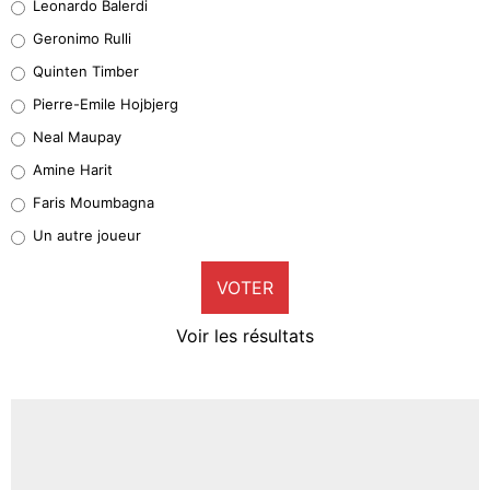
Leonardo Balerdi
Leonardo Balerdi
Geronimo Rulli
32%
Quinten Timber
Geronimo Rulli
Pierre-Emile Hojbjerg
5%
Neal Maupay
Quinten Timber
Amine Harit
1%
Faris Moumbagna
Pierre-Emile Hojbjerg
Un autre joueur
9%
VOTER
Neal Maupay
4%
Voir les résultats
Amine Harit
3%
Faris Moumbagna
4%
Un autre joueur