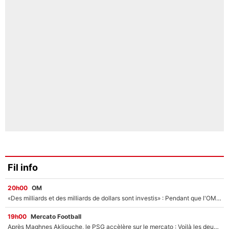
Fil info
20h00
OM
«Des milliards et des milliards de dollars sont investis» : Pendant que l'OM est en pleine crise financière, Frank McCourt lance un nouveau projet à 260M€ !
19h00
Mercato Football
Après Maghnes Akliouche, le PSG accèlère sur le mercato : Voilà les deux nouvelles recrues qui vont signer la semaine prochaine ?