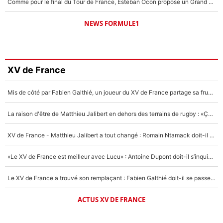
Comme pour le final du Tour de France, Esteban Ocon propose un Grand Prix de Formule 1 à Paris : «Autour de l’Arc de Triomphe, ce serait génial» !
NEWS FORMULE1
XV de France
Mis de côté par Fabien Galthié, un joueur du XV de France partage sa frustration : «ils ne me l’ont pas dit tout de suite»
La raison d'être de Matthieu Jalibert en dehors des terrains de rugby : «Ça m'atteint autant que si tu touches à un membre de ma famille»
XV de France - Matthieu Jalibert a tout changé : Romain Ntamack doit-il s’inquiéter pour sa place à un an de la Coupe du monde ?
«Le XV de France est meilleur avec Lucu» : Antoine Dupont doit-il s’inquiéter pour sa place ?
Le XV de France a trouvé son remplaçant : Fabien Galthié doit-il se passer d'Antoine Dupont ?
ACTUS XV DE FRANCE