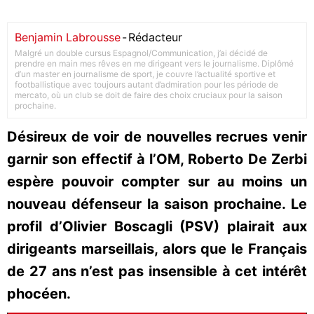
Benjamin Labrousse
-
Rédacteur
Malgré un double cursus Espagnol/Communication, j’ai décidé de
prendre en main mes rêves en me dirigeant vers le journalisme. Diplômé
d’un master en journalisme de sport, je couvre l’actualité sportive et
footballistique avec toujours autant d’admiration pour les période de
mercato, où un club se doit de faire des choix cruciaux pour la saison
prochaine.
Désireux de voir de nouvelles recrues venir
garnir son effectif à l’OM, Roberto De Zerbi
espère pouvoir compter sur au moins un
nouveau défenseur la saison prochaine. Le
profil d’Olivier Boscagli (PSV) plairait aux
dirigeants marseillais, alors que le Français
de 27 ans n’est pas insensible à cet intérêt
phocéen.