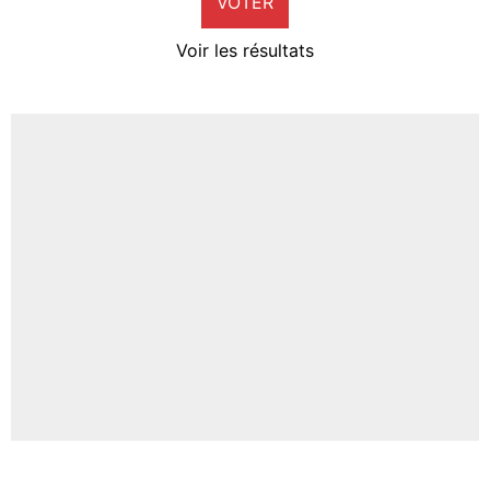
VOTER
Neal Maupay
4%
Voir les résultats
Amine Harit
3%
Faris Moumbagna
4%
Un autre joueur
5%
1614 personnes ont participé aux votes.