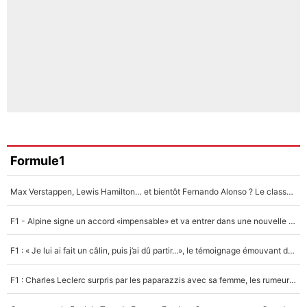
Formule1
Max Verstappen, Lewis Hamilton… et bientôt Fernando Alonso ? Le classement des pilotes les mieux payés en Formule 1 risque de changer !
F1 - Alpine signe un accord «impensable» et va entrer dans une nouvelle dimension : Grande nouvelle pour Pierre Gasly !
F1 : « Je lui ai fait un câlin, puis j’ai dû partir...», le témoignage émouvant de Max Verstappen sur sa fille
F1 : Charles Leclerc surpris par les paparazzis avec sa femme, les rumeurs étaient vraies !