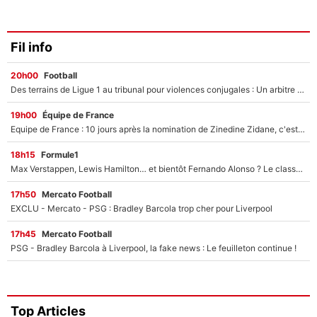
Fil info
20h00
Football
Des terrains de Ligue 1 au tribunal pour violences conjugales : Un arbitre français encourt une peine de 18 mois de prison !
19h00
Équipe de France
Equipe de France : 10 jours après la nomination de Zinedine Zidane, c'est au tour de son fils de prendre un nouveau départ !
18h15
Formule1
Max Verstappen, Lewis Hamilton… et bientôt Fernando Alonso ? Le classement des pilotes les mieux payés en Formule 1 risque de changer !
17h50
Mercato Football
EXCLU - Mercato - PSG : Bradley Barcola trop cher pour Liverpool
17h45
Mercato Football
PSG - Bradley Barcola à Liverpool, la fake news : Le feuilleton continue !
Top Articles