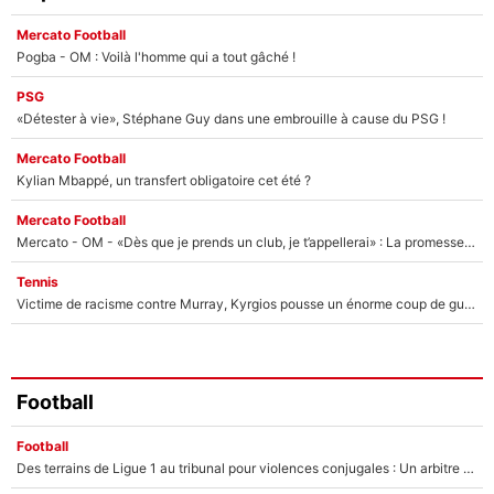
Mercato Football
Pogba - OM : Voilà l'homme qui a tout gâché !
PSG
«Détester à vie», Stéphane Guy dans une embrouille à cause du PSG !
Mercato Football
Kylian Mbappé, un transfert obligatoire cet été ?
Mercato Football
Mercato - OM - «Dès que je prends un club, je t’appellerai» : La promesse de Marcelino au moment de claquer la porte
Tennis
Victime de racisme contre Murray, Kyrgios pousse un énorme coup de gueule !
Football
Football
Des terrains de Ligue 1 au tribunal pour violences conjugales : Un arbitre français encourt une peine de 18 mois de prison !