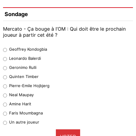
Sondage
Mercato - Ça bouge à l’OM : Qui doit être le prochain
joueur à partir cet été ?
Geoffrey Kondogbia
Geoffrey Kondogbia
38%
Leonardo Balerdi
Leonardo Balerdi
Geronimo Rulli
32%
Quinten Timber
Geronimo Rulli
Pierre-Emile Hojbjerg
5%
Neal Maupay
Quinten Timber
Amine Harit
1%
Faris Moumbagna
Pierre-Emile Hojbjerg
Un autre joueur
9%