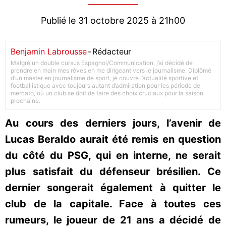
Publié le 31 octobre 2025 à 21h00
Benjamin Labrousse
-
Rédacteur
Malgré un double cursus Espagnol/Communication, j’ai décidé de
prendre en main mes rêves en me dirigeant vers le journalisme. Diplômé
d’un master en journalisme de sport, je couvre l’actualité sportive et
footballistique avec toujours autant d’admiration pour les période de
mercato, où un club se doit de faire des choix cruciaux pour la saison
prochaine.
Au cours des derniers jours, l’avenir de
Lucas Beraldo aurait été remis en question
du côté du PSG, qui en interne, ne serait
plus satisfait du défenseur brésilien. Ce
dernier songerait également à quitter le
club de la capitale. Face à toutes ces
rumeurs, le joueur de 21 ans a décidé de