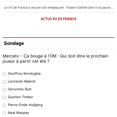
Le XV de France a trouvé son remplaçant : Fabien Galthié doit-il se passer d'Antoine Dupont ?
ACTUS XV DE FRANCE
Sondage
Mercato - Ça bouge à l’OM : Qui doit être le prochain
joueur à partir cet été ?
Geoffrey Kondogbia
Geoffrey Kondogbia
38%
Leonardo Balerdi
Leonardo Balerdi
Geronimo Rulli
32%
Quinten Timber
Geronimo Rulli
Pierre-Emile Hojbjerg
5%
Neal Maupay