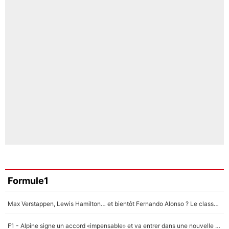
Formule1
Max Verstappen, Lewis Hamilton… et bientôt Fernando Alonso ? Le classement des pilotes les mieux payés en Formule 1 risque de changer !
F1 - Alpine signe un accord «impensable» et va entrer dans une nouvelle dimension : Grande nouvelle pour Pierre Gasly !