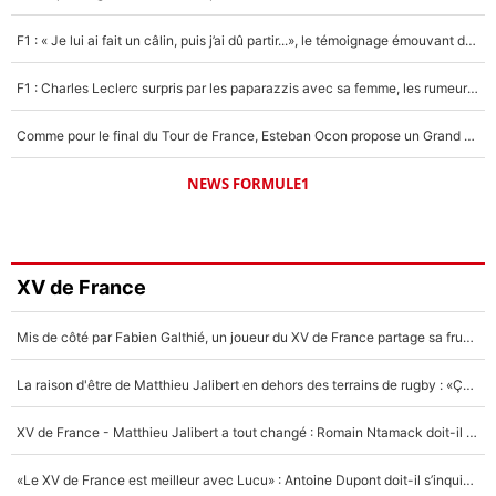
F1 : « Je lui ai fait un câlin, puis j’ai dû partir...», le témoignage émouvant de Max Verstappen sur sa fille
F1 : Charles Leclerc surpris par les paparazzis avec sa femme, les rumeurs étaient vraies !
Comme pour le final du Tour de France, Esteban Ocon propose un Grand Prix de Formule 1 à Paris : «Autour de l’Arc de Triomphe, ce serait génial» !
NEWS FORMULE1
XV de France
Mis de côté par Fabien Galthié, un joueur du XV de France partage sa frustration : «ils ne me l’ont pas dit tout de suite»
La raison d'être de Matthieu Jalibert en dehors des terrains de rugby : «Ça m'atteint autant que si tu touches à un membre de ma famille»
XV de France - Matthieu Jalibert a tout changé : Romain Ntamack doit-il s’inquiéter pour sa place à un an de la Coupe du monde ?
«Le XV de France est meilleur avec Lucu» : Antoine Dupont doit-il s’inquiéter pour sa place ?