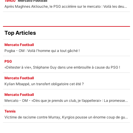
19h00
Mercato Football
Après Maghnes Akliouche, le PSG accèlère sur le mercato : Voilà les deux nouvelles recrues qui vont signer la semaine prochaine ?
Top Articles
Mercato Football
Pogba - OM : Voilà l'homme qui a tout gâché !
PSG
«Détester à vie», Stéphane Guy dans une embrouille à cause du PSG !
Mercato Football
Kylian Mbappé, un transfert obligatoire cet été ?
Mercato Football
Mercato - OM - «Dès que je prends un club, je t’appellerai» : La promesse de Marcelino au moment de claquer la porte
Tennis
Victime de racisme contre Murray, Kyrgios pousse un énorme coup de gueule !