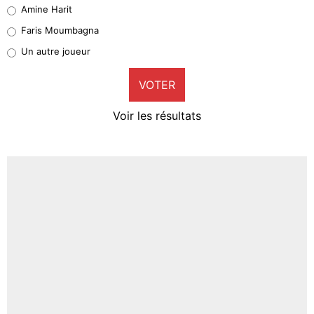
Quinten Timber
Amine Harit
1%
Faris Moumbagna
Pierre-Emile Hojbjerg
Un autre joueur
9%
VOTER
Neal Maupay
4%
Voir les résultats
Amine Harit
3%
Faris Moumbagna
4%
Un autre joueur
5%
1659 personnes ont participé aux votes.