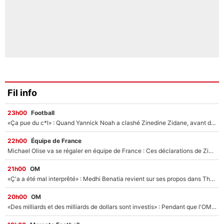
Fil info
23h00
Football
«Ça pue du c*l» : Quand Yannick Noah a clashé Zinedine Zidane, avant de se faire recadrer par le nouveau sélectionneur de l'équipe de France !
22h00
Équipe de France
Michael Olise va se régaler en équipe de France : Ces déclarations de Zinedine Zidane qui prouvent qu'il va tout miser sur la star du Bayern Munich !
21h00
OM
«Ç'a a été mal interprêté» : Medhi Benatia revient sur ses propos dans The Bridge et précise ses conditions pour rejoindre le PSG !
20h00
OM
«Des milliards et des milliards de dollars sont investis» : Pendant que l'OM est en pleine crise financière, Frank McCourt lance un nouveau projet à 260M€ !