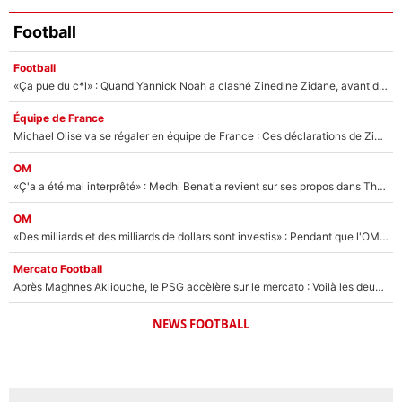
Football
Football
«Ça pue du c*l» : Quand Yannick Noah a clashé Zinedine Zidane, avant de se faire recadrer par le nouveau sélectionneur de l'équipe de France !
Équipe de France
Michael Olise va se régaler en équipe de France : Ces déclarations de Zinedine Zidane qui prouvent qu'il va tout miser sur la star du Bayern Munich !
OM
«Ç'a a été mal interprêté» : Medhi Benatia revient sur ses propos dans The Bridge et précise ses conditions pour rejoindre le PSG !
OM
«Des milliards et des milliards de dollars sont investis» : Pendant que l'OM est en pleine crise financière, Frank McCourt lance un nouveau projet à 260M€ !
Mercato Football
Après Maghnes Akliouche, le PSG accèlère sur le mercato : Voilà les deux nouvelles recrues qui vont signer la semaine prochaine ?
NEWS FOOTBALL