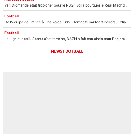
Yan Diomandé était trop cher pour le PSG : Voilà pourquoi le Real Madrid a accepté de payer la somme record de 140M€ pour boucler son transfert !
Football
De l'équipe de France à The Voice Kids : Contacté par Matt Pokora, Kylian Mbappé a accepté de jouer un rôle inédit sur TF1 !
Football
La Liga sur beIN Sports c’est terminé, DAZN a fait son choix pour Benjamin Da Silva et Omar Da Fonseca !
NEWS FOOTBALL