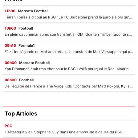
11h00
Mercato Football
Ferran Torres a dit oui au PSG : Le FC Barcelone prend la parole alors qu'un transfert de l'attaquant espagnol prend forme
10h00
Football
En plein cauchemar après son transfert à l'OM, Quinten Timber raconte ses doutes après sa signature à Marseille
09h15
Formule1
F1 - Une légende de McLaren refuse le transfert de Max Verstappen qui pourrait «faire des vagues» et plomber l'ambiance dans l'équipe
09h00
Mercato Football
Yan Diomandé était trop cher pour le PSG : Voilà pourquoi le Real Madrid a accepté de payer la somme record de 140M€ pour boucler son transfert !
08h00
Football
De l'équipe de France à The Voice Kids : Contacté par Matt Pokora, Kylian Mbappé a accepté de jouer un rôle inédit sur TF1 !
Top Articles
PSG
«Détester à vie», Stéphane Guy dans une embrouille à cause du PSG !