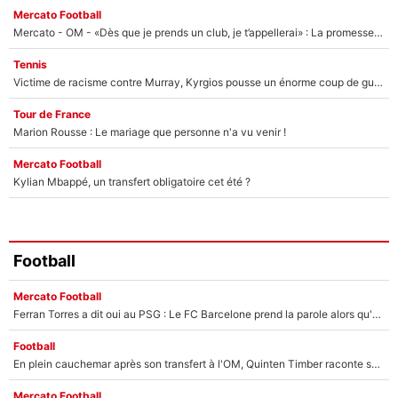
Mercato Football
Mercato - OM - «Dès que je prends un club, je t’appellerai» : La promesse de Marcelino au moment de claquer la porte
Tennis
Victime de racisme contre Murray, Kyrgios pousse un énorme coup de gueule !
Tour de France
Marion Rousse : Le mariage que personne n'a vu venir !
Mercato Football
Kylian Mbappé, un transfert obligatoire cet été ?
Football
Mercato Football
Ferran Torres a dit oui au PSG : Le FC Barcelone prend la parole alors qu'un transfert de l'attaquant espagnol prend forme
Football
En plein cauchemar après son transfert à l'OM, Quinten Timber raconte ses doutes après sa signature à Marseille
Mercato Football