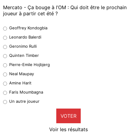
Mercato - Ça bouge à l’OM : Qui doit être le prochain
joueur à partir cet été ?
Geoffrey Kondogbia
Geoffrey Kondogbia
38%
Leonardo Balerdi
Leonardo Balerdi
Geronimo Rulli
32%
Quinten Timber
Geronimo Rulli
Pierre-Emile Hojbjerg
5%
Neal Maupay
Quinten Timber
Amine Harit
1%
Faris Moumbagna
Pierre-Emile Hojbjerg
Un autre joueur
9%
VOTER
Neal Maupay
4%
Voir les résultats
Amine Harit