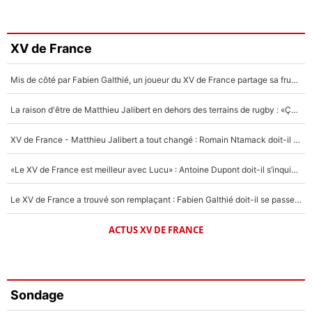
XV de France
Mis de côté par Fabien Galthié, un joueur du XV de France partage sa frustration : «ils ne me l’ont pas dit tout de suite»
La raison d'être de Matthieu Jalibert en dehors des terrains de rugby : «Ça m'atteint autant que si tu touches à un membre de ma famille»
XV de France - Matthieu Jalibert a tout changé : Romain Ntamack doit-il s’inquiéter pour sa place à un an de la Coupe du monde ?
«Le XV de France est meilleur avec Lucu» : Antoine Dupont doit-il s’inquiéter pour sa place ?
Le XV de France a trouvé son remplaçant : Fabien Galthié doit-il se passer d'Antoine Dupont ?
ACTUS XV DE FRANCE
Sondage