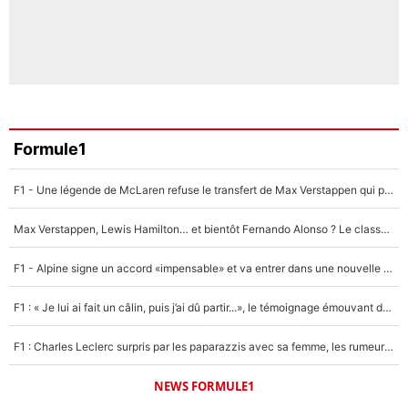
Formule1
F1 - Une légende de McLaren refuse le transfert de Max Verstappen qui pourrait «faire des vagues» et plomber l'ambiance dans l'équipe
Max Verstappen, Lewis Hamilton… et bientôt Fernando Alonso ? Le classement des pilotes les mieux payés en Formule 1 risque de changer !
F1 - Alpine signe un accord «impensable» et va entrer dans une nouvelle dimension : Grande nouvelle pour Pierre Gasly !
F1 : « Je lui ai fait un câlin, puis j’ai dû partir...», le témoignage émouvant de Max Verstappen sur sa fille
F1 : Charles Leclerc surpris par les paparazzis avec sa femme, les rumeurs étaient vraies !
NEWS FORMULE1