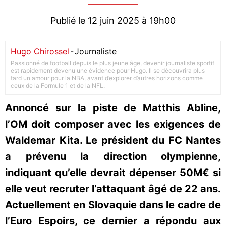
Publié le 12 juin 2025 à 19h00
Hugo Chirossel
-
Journaliste
Passionné de football depuis le plus jeune âge, devenir journaliste sportif
est rapidement devenu une évidence pour Hugo. Il se découvrira plus
tard un amour pour la NBA, avant d’explorer d’autres horizons comme
ceux de la Formule 1 et de la NFL.
Annoncé sur la piste de Matthis Abline,
l’OM doit composer avec les exigences de
Waldemar Kita. Le président du FC Nantes
a prévenu la direction olympienne,
indiquant qu’elle devrait dépenser 50M€ si
elle veut recruter l’attaquant âgé de 22 ans.
Actuellement en Slovaquie dans le cadre de
l’Euro Espoirs, ce dernier a répondu aux