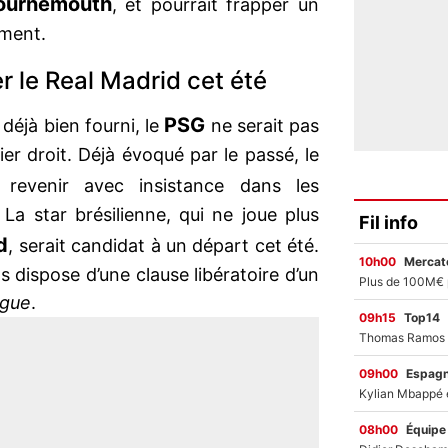
ournemouth
, et pourrait frapper un
ment.
r le Real Madrid cet été
PSG
déjà bien fourni, le
ne serait pas
ier droit. Déjà évoqué par le passé, le
t revenir avec insistance dans les
La star brésilienne, qui ne joue plus
Fil info
d
, serait candidat à un départ cet été.
10h00
Mercato
s dispose d’une clause libératoire d’un
gue
.
09h15
Top14
09h00
Espag
08h00
Équipe