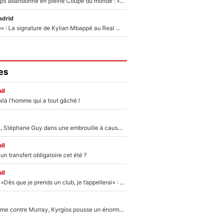
Didier Deschamps abandonné en pleine Coupe du monde : «La FFF était déjà passée à Zinedine Zidane»
adrid
«C'est une fierté» : La signature de Kylian Mbappé au Real Madrid continue de régaler l'Espagne
es
ll
ilà l'homme qui a tout gâché !
«Détester à vie», Stéphane Guy dans une embrouille à cause du PSG !
ll
n transfert obligatoire cet été ?
ll
Mercato - OM - «Dès que je prends un club, je t’appellerai» : La promesse de Marcelino au moment de claquer la porte
Victime de racisme contre Murray, Kyrgios pousse un énorme coup de gueule !