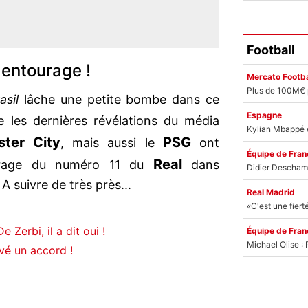
Football
 entourage !
Mercato Footba
sil
lâche une petite bombe dans ce
Espagne
e les dernières révélations du média
ter City
PSG
, mais aussi le
ont
Équipe de Fran
Real
ourage du numéro 11 du
dans
 A suivre de très près...
Real Madrid
 Zerbi, il a dit oui !
Équipe de Fran
uvé un accord !