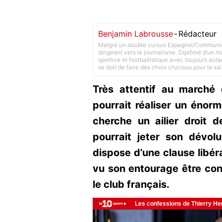
Benjamin Labrousse
-
Rédacteur
Malgré un double cursus Espagnol/Communica
dirigeant vers le journalisme. Diplômé d’un ma
sportive et footballistique avec toujours aut
se doit de faire des choix cruciaux pour la sa
Très attentif au marché 
pourrait réaliser un énorm
cherche un ailier droit 
pourrait jeter son dévolu
dispose d’une clause libéra
vu son entourage être con
le club français.