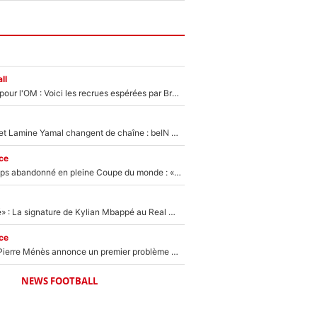
ll
Plus de 100M€ pour l'OM : Voici les recrues espérées par Bruno Genesio et Grégory Lorenzi après l’opération dégraissage
Kylian Mbappé et Lamine Yamal changent de chaîne : beIN SPORTS ne digère pas cette décision historique et prédit un fiasco pour la Liga
ce
Didier Deschamps abandonné en pleine Coupe du monde : «La FFF était déjà passée à Zinedine Zidane»
«C'est une fierté» : La signature de Kylian Mbappé au Real Madrid continue de régaler l'Espagne
ce
Michael Olise : Pierre Ménès annonce un premier problème pour Zinedine Zidane en équipe de France
NEWS FOOTBALL