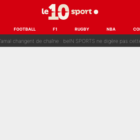
oici les recrues espérées par Bruno Genesio et Grégory Loren
tir : Ces autres joueurs du XV de France pourraient aussi quitter le Stade Toulous
FOOTBALL
F1
RUGBY
NBA
CO
changent de chaîne : beIN SPORTS ne digère pas cette décision histor
é en pleine Coupe du monde : «La FFF était déjà passée à
gnature de Kylian Mbappé au Real Madrid continue de régaler 