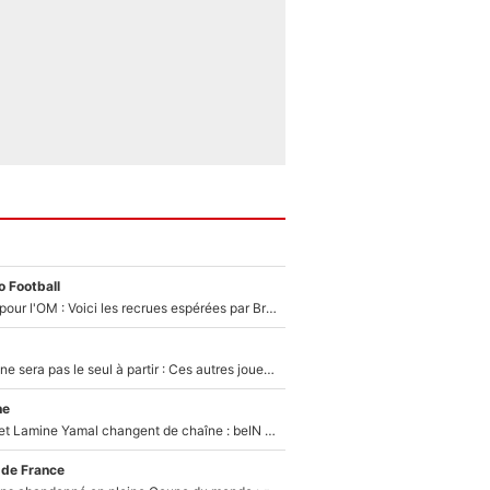
 Football
Plus de 100M€ pour l'OM : Voici les recrues espérées par Bruno Genesio et Grégory Lorenzi après l’opération dégraissage
Thomas Ramos ne sera pas le seul à partir : Ces autres joueurs du XV de France pourraient aussi quitter le Stade Toulousain, un club de Top 14 est déjà sur les rangs
ne
Kylian Mbappé et Lamine Yamal changent de chaîne : beIN SPORTS ne digère pas cette décision historique et prédit un fiasco pour la Liga
 de France