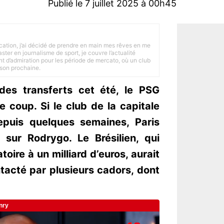
Publié le 7 juillet 2025 à 00h45
tion, j’ai décidé de prendre en main mes rêves en me
ster en journalisme de sport, je couvre l’actualité
ant d’admiration pour les période de mercato, où un club
ison prochaine.
des transferts cet été, le PSG
e coup. Si le club de la capitale
depuis quelques semaines, Paris
 sur Rodrygo. Le Brésilien, qui
toire à un milliard d’euros, aurait
tacté par plusieurs cadors, dont