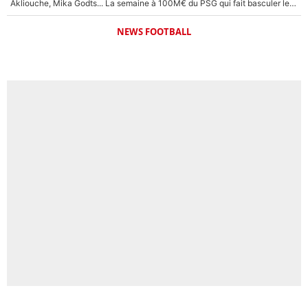
Akliouche, Mika Godts... La semaine à 100M€ du PSG qui fait basculer le mercato du PSG !
NEWS FOOTBALL