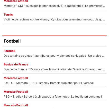
Mercato Football
Mercato - OM - «Dès que je prends un club, je t’appellerai» : La promesse de Marcelino au moment de claquer la porte
Tennis
Victime de racisme contre Murray, Kyrgios pousse un énorme coup de gueule !
Football
Football
Des terrains de Ligue 1 au tribunal pour violences conjugales : Un arbitre français encourt une peine de 18 mois de prison !
Équipe de France
Equipe de France : 10 jours après la nomination de Zinedine Zidane, c'est au tour de son fils de prendre un nouveau départ !
Mercato Football
EXCLU - Mercato - PSG : Bradley Barcola trop cher pour Liverpool
Mercato Football
PSG - Bradley Barcola à Liverpool, la fake news : Le feuilleton continue !
Mercato Football