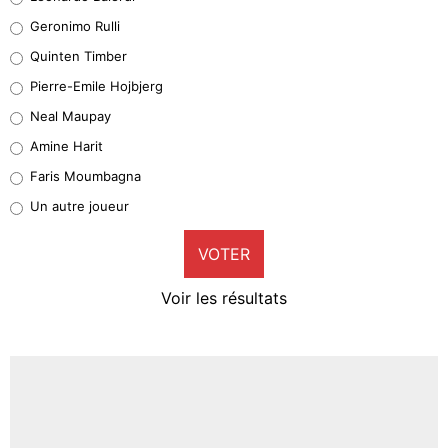
Leonardo Balerdi
Geronimo Rulli
32%
Quinten Timber
Geronimo Rulli
Pierre-Emile Hojbjerg
5%
Neal Maupay
Quinten Timber
Amine Harit
1%
Faris Moumbagna
Pierre-Emile Hojbjerg
Un autre joueur
9%
VOTER
Neal Maupay
4%
Voir les résultats
Amine Harit
3%
Faris Moumbagna
4%
Un autre joueur