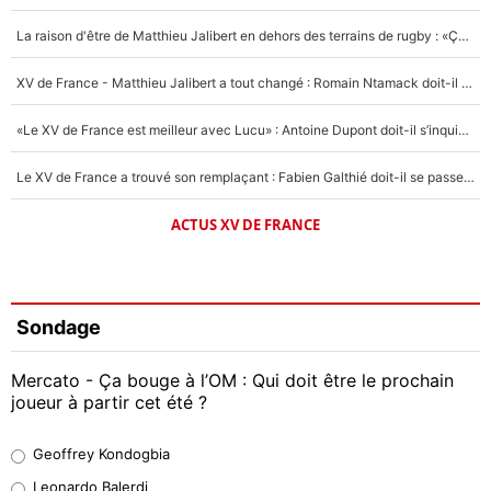
La raison d'être de Matthieu Jalibert en dehors des terrains de rugby : «Ça m'atteint autant que si tu touches à un membre de ma famille»
XV de France - Matthieu Jalibert a tout changé : Romain Ntamack doit-il s’inquiéter pour sa place à un an de la Coupe du monde ?
«Le XV de France est meilleur avec Lucu» : Antoine Dupont doit-il s’inquiéter pour sa place ?
Le XV de France a trouvé son remplaçant : Fabien Galthié doit-il se passer d'Antoine Dupont ?
ACTUS XV DE FRANCE
Sondage
Mercato - Ça bouge à l’OM : Qui doit être le prochain
joueur à partir cet été ?
Geoffrey Kondogbia
Geoffrey Kondogbia
38%
Leonardo Balerdi