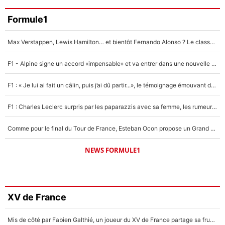
Formule1
Max Verstappen, Lewis Hamilton… et bientôt Fernando Alonso ? Le classement des pilotes les mieux payés en Formule 1 risque de changer !
F1 - Alpine signe un accord «impensable» et va entrer dans une nouvelle dimension : Grande nouvelle pour Pierre Gasly !
F1 : « Je lui ai fait un câlin, puis j’ai dû partir...», le témoignage émouvant de Max Verstappen sur sa fille
F1 : Charles Leclerc surpris par les paparazzis avec sa femme, les rumeurs étaient vraies !
Comme pour le final du Tour de France, Esteban Ocon propose un Grand Prix de Formule 1 à Paris : «Autour de l’Arc de Triomphe, ce serait génial» !
NEWS FORMULE1
XV de France
Mis de côté par Fabien Galthié, un joueur du XV de France partage sa frustration : «ils ne me l’ont pas dit tout de suite»