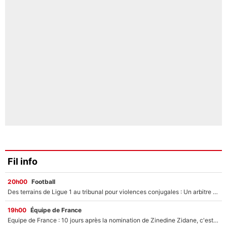
Fil info
20h00
Football
Des terrains de Ligue 1 au tribunal pour violences conjugales : Un arbitre français encourt une peine de 18 mois de prison !
19h00
Équipe de France
Equipe de France : 10 jours après la nomination de Zinedine Zidane, c'est au tour de son fils de prendre un nouveau départ !