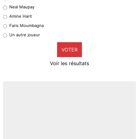
5%
Neal Maupay
Quinten Timber
Amine Harit
1%
Faris Moumbagna
Pierre-Emile Hojbjerg
Un autre joueur
9%
VOTER
Neal Maupay
4%
Voir les résultats
Amine Harit
3%
Faris Moumbagna
4%
Un autre joueur
5%
1614 personnes ont participé aux votes.