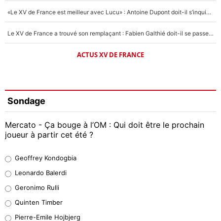
«Le XV de France est meilleur avec Lucu» : Antoine Dupont doit-il s’inquiéter pour sa place ?
Le XV de France a trouvé son remplaçant : Fabien Galthié doit-il se passer d'Antoine Dupont ?
ACTUS XV DE FRANCE
Sondage
Mercato - Ça bouge à l’OM : Qui doit être le prochain
joueur à partir cet été ?
Geoffrey Kondogbia
Geoffrey Kondogbia
38%
Leonardo Balerdi
Leonardo Balerdi
Geronimo Rulli
32%
Quinten Timber
Geronimo Rulli
Pierre-Emile Hojbjerg