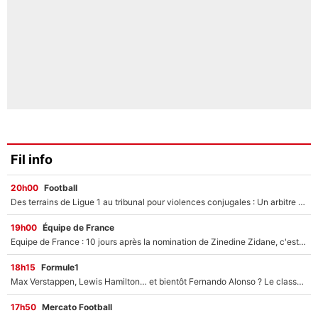
Fil info
20h00
Football
Des terrains de Ligue 1 au tribunal pour violences conjugales : Un arbitre français encourt une peine de 18 mois de prison !
19h00
Équipe de France
Equipe de France : 10 jours après la nomination de Zinedine Zidane, c'est au tour de son fils de prendre un nouveau départ !
18h15
Formule1
Max Verstappen, Lewis Hamilton… et bientôt Fernando Alonso ? Le classement des pilotes les mieux payés en Formule 1 risque de changer !
17h50
Mercato Football