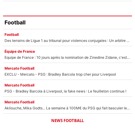
Football
Football
Des terrains de Ligue 1 au tribunal pour violences conjugales : Un arbitre français encourt une peine de 18 mois de prison !
Équipe de France
Equipe de France : 10 jours après la nomination de Zinedine Zidane, c'est au tour de son fils de prendre un nouveau départ !
Mercato Football
EXCLU - Mercato - PSG : Bradley Barcola trop cher pour Liverpool
Mercato Football
PSG - Bradley Barcola à Liverpool, la fake news : Le feuilleton continue !
Mercato Football
Akliouche, Mika Godts... La semaine à 100M€ du PSG qui fait basculer le mercato du PSG !
NEWS FOOTBALL