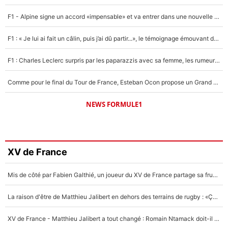
F1 - Alpine signe un accord «impensable» et va entrer dans une nouvelle dimension : Grande nouvelle pour Pierre Gasly !
F1 : « Je lui ai fait un câlin, puis j’ai dû partir...», le témoignage émouvant de Max Verstappen sur sa fille
F1 : Charles Leclerc surpris par les paparazzis avec sa femme, les rumeurs étaient vraies !
Comme pour le final du Tour de France, Esteban Ocon propose un Grand Prix de Formule 1 à Paris : «Autour de l’Arc de Triomphe, ce serait génial» !
NEWS FORMULE1
XV de France
Mis de côté par Fabien Galthié, un joueur du XV de France partage sa frustration : «ils ne me l’ont pas dit tout de suite»
La raison d'être de Matthieu Jalibert en dehors des terrains de rugby : «Ça m'atteint autant que si tu touches à un membre de ma famille»
XV de France - Matthieu Jalibert a tout changé : Romain Ntamack doit-il s’inquiéter pour sa place à un an de la Coupe du monde ?