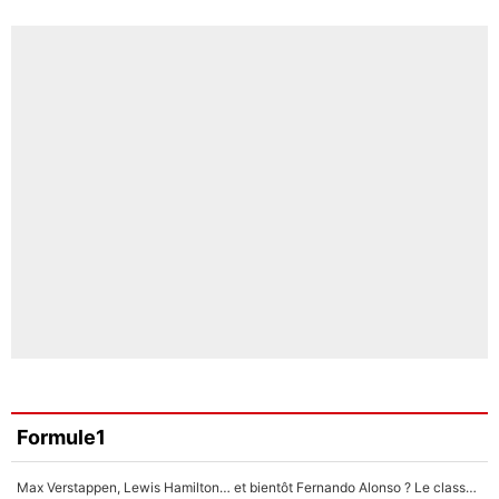
Formule1
Max Verstappen, Lewis Hamilton… et bientôt Fernando Alonso ? Le classement des pilotes les mieux payés en Formule 1 risque de changer !