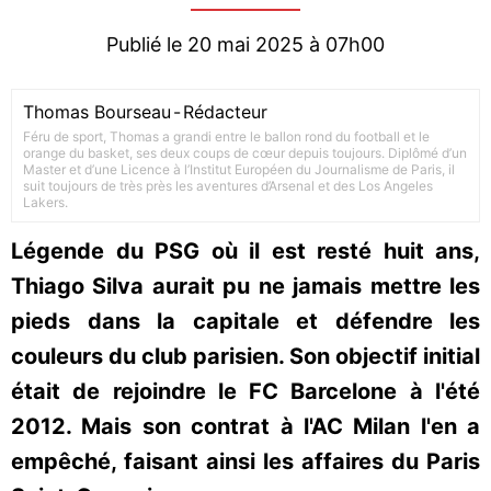
Publié le 20 mai 2025 à 07h00
Thomas Bourseau
-
Rédacteur
Féru de sport, Thomas a grandi entre le ballon rond du football et le
orange du basket, ses deux coups de cœur depuis toujours. Diplômé d’un
Master et d’une Licence à l’Institut Européen du Journalisme de Paris, il
suit toujours de très près les aventures d’Arsenal et des Los Angeles
Lakers.
Légende du PSG où il est resté huit ans,
Thiago Silva aurait pu ne jamais mettre les
pieds dans la capitale et défendre les
couleurs du club parisien. Son objectif initial
était de rejoindre le FC Barcelone à l'été
2012. Mais son contrat à l'AC Milan l'en a
empêché, faisant ainsi les affaires du Paris