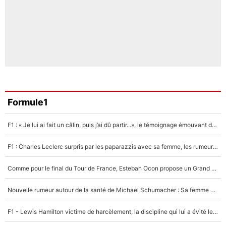
Formule1
F1 : « Je lui ai fait un câlin, puis j’ai dû partir...», le témoignage émouvant de Max Verstappen sur sa fille
F1 : Charles Leclerc surpris par les paparazzis avec sa femme, les rumeurs étaient vraies !
Comme pour le final du Tour de France, Esteban Ocon propose un Grand Prix de Formule 1 à Paris : «Autour de l’Arc de Triomphe, ce serait génial» !
Nouvelle rumeur autour de la santé de Michael Schumacher : Sa femme Corinna sort du silence
F1 - Lewis Hamilton victime de harcèlement, la discipline qui lui a évité le pire : «J'aurais probablement mal tourné»