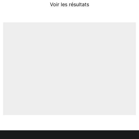
Voir les résultats
Amine Harit
3%
Faris Moumbagna
5%
Un autre joueur
5%
1518 personnes ont participé aux votes.