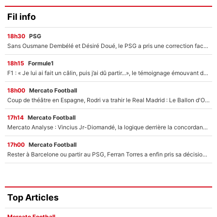
Fil info
18h30
PSG
Sans Ousmane Dembélé et Désiré Doué, le PSG a pris une correction face à Majorque : Luis Enrique attend avec impatience des renforts !
18h15
Formule1
F1 : « Je lui ai fait un câlin, puis j’ai dû partir...», le témoignage émouvant de Max Verstappen sur sa fille
18h00
Mercato Football
Coup de théâtre en Espagne, Rodri va trahir le Real Madrid : Le Ballon d'Or a choisi de signer au FC Barcelone !
17h14
Mercato Football
Mercato Analyse : Vincius Jr-Diomandé, la logique derrière la concordance des temps
17h00
Mercato Football
Rester à Barcelone ou partir au PSG, Ferran Torres a enfin pris sa décision : La course contre la montre est lancée !
Top Articles
Mercato Football