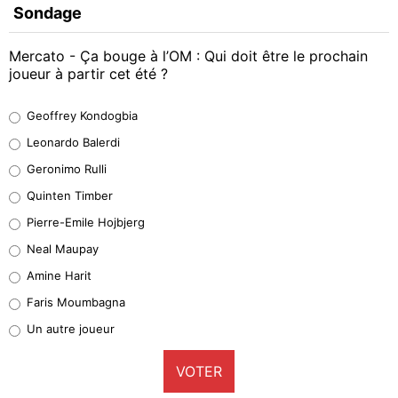
Sondage
Mercato - Ça bouge à l’OM : Qui doit être le prochain
joueur à partir cet été ?
Geoffrey Kondogbia
Geoffrey Kondogbia
38%
Leonardo Balerdi
Leonardo Balerdi
Geronimo Rulli
32%
Quinten Timber
Geronimo Rulli
Pierre-Emile Hojbjerg
5%
Neal Maupay
Quinten Timber
Amine Harit
1%
Faris Moumbagna
Pierre-Emile Hojbjerg
Un autre joueur
9%
VOTER
Neal Maupay
4%