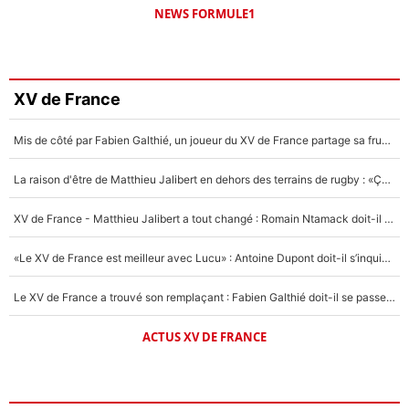
NEWS FORMULE1
XV de France
Mis de côté par Fabien Galthié, un joueur du XV de France partage sa frustration : «ils ne me l’ont pas dit tout de suite»
La raison d'être de Matthieu Jalibert en dehors des terrains de rugby : «Ça m'atteint autant que si tu touches à un membre de ma famille»
XV de France - Matthieu Jalibert a tout changé : Romain Ntamack doit-il s’inquiéter pour sa place à un an de la Coupe du monde ?
«Le XV de France est meilleur avec Lucu» : Antoine Dupont doit-il s’inquiéter pour sa place ?
Le XV de France a trouvé son remplaçant : Fabien Galthié doit-il se passer d'Antoine Dupont ?
ACTUS XV DE FRANCE