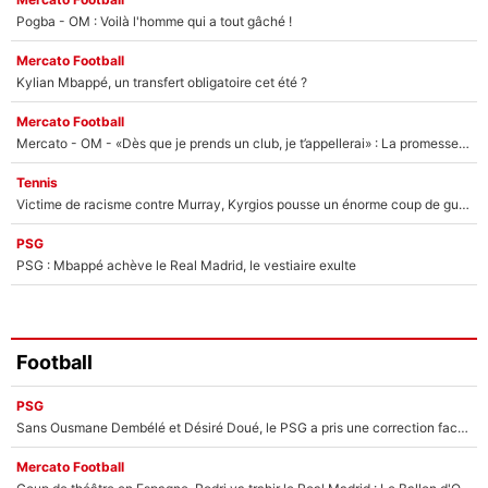
Pogba - OM : Voilà l'homme qui a tout gâché !
Mercato Football
Kylian Mbappé, un transfert obligatoire cet été ?
Mercato Football
Mercato - OM - «Dès que je prends un club, je t’appellerai» : La promesse de Marcelino au moment de claquer la porte
Tennis
Victime de racisme contre Murray, Kyrgios pousse un énorme coup de gueule !
PSG
PSG : Mbappé achève le Real Madrid, le vestiaire exulte
Football
PSG
Sans Ousmane Dembélé et Désiré Doué, le PSG a pris une correction face à Majorque : Luis Enrique attend avec impatience des renforts !
Mercato Football