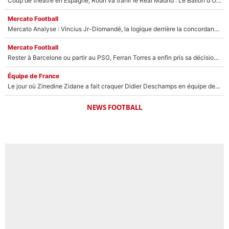
Coup de théâtre en Espagne, Rodri va trahir le Real Madrid : Le Ballon d'Or a choisi de signer au FC Barcelone !
Mercato Football
Mercato Analyse : Vincius Jr-Diomandé, la logique derrière la concordance des temps
Mercato Football
Rester à Barcelone ou partir au PSG, Ferran Torres a enfin pris sa décision : La course contre la montre est lancée !
Équipe de France
Le jour où Zinedine Zidane a fait craquer Didier Deschamps en équipe de France : «Je m’en suis voulu», l’ancien sélectionneur a regretté son geste !
NEWS FOOTBALL