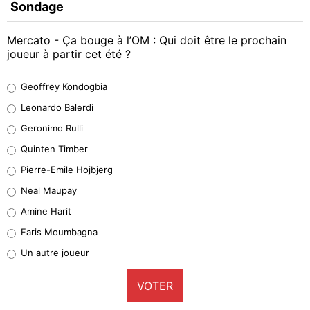
Sondage
Mercato - Ça bouge à l’OM : Qui doit être le prochain
joueur à partir cet été ?
Geoffrey Kondogbia
Geoffrey Kondogbia
38%
Leonardo Balerdi
Leonardo Balerdi
Geronimo Rulli
32%
Quinten Timber
Geronimo Rulli
Pierre-Emile Hojbjerg
5%
Neal Maupay
Quinten Timber
Amine Harit
1%
Faris Moumbagna
Pierre-Emile Hojbjerg
Un autre joueur
9%
VOTER
Neal Maupay
4%