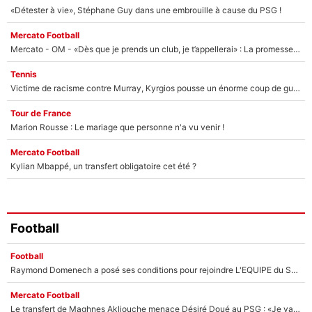
«Détester à vie», Stéphane Guy dans une embrouille à cause du PSG !
Mercato Football
Mercato - OM - «Dès que je prends un club, je t’appellerai» : La promesse de Marcelino au moment de claquer la porte
Tennis
Victime de racisme contre Murray, Kyrgios pousse un énorme coup de gueule !
Tour de France
Marion Rousse : Le mariage que personne n'a vu venir !
Mercato Football
Kylian Mbappé, un transfert obligatoire cet été ?
Football
Football
Raymond Domenech a posé ses conditions pour rejoindre L'EQUIPE du Soir : Il refuse de faire l'émission avec un autre chroniqueur !
Mercato Football
Le transfert de Maghnes Akliouche menace Désiré Doué au PSG : «Je valide à 200%»