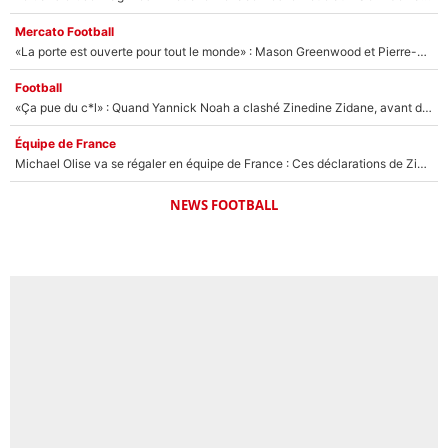
Mercato Football
«La porte est ouverte pour tout le monde» : Mason Greenwood et Pierre-Emerick Aubameyang ont quitté l'OM, Amine Gouiri balance sur la suite du mercato et sur la réaction du vestiaire !
Football
«Ça pue du c*l» : Quand Yannick Noah a clashé Zinedine Zidane, avant de se faire recadrer par le nouveau sélectionneur de l'équipe de France !
Équipe de France
Michael Olise va se régaler en équipe de France : Ces déclarations de Zinedine Zidane qui prouvent qu'il va tout miser sur la star du Bayern Munich !
NEWS FOOTBALL