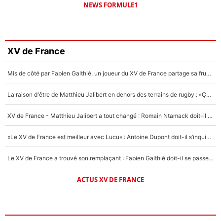
NEWS FORMULE1
XV de France
Mis de côté par Fabien Galthié, un joueur du XV de France partage sa frustration : «ils ne me l’ont pas dit tout de suite»
La raison d'être de Matthieu Jalibert en dehors des terrains de rugby : «Ça m'atteint autant que si tu touches à un membre de ma famille»
XV de France - Matthieu Jalibert a tout changé : Romain Ntamack doit-il s’inquiéter pour sa place à un an de la Coupe du monde ?
«Le XV de France est meilleur avec Lucu» : Antoine Dupont doit-il s’inquiéter pour sa place ?
Le XV de France a trouvé son remplaçant : Fabien Galthié doit-il se passer d'Antoine Dupont ?
ACTUS XV DE FRANCE