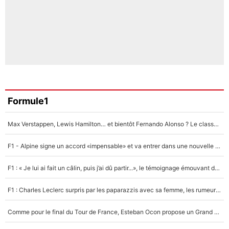
Formule1
Max Verstappen, Lewis Hamilton… et bientôt Fernando Alonso ? Le classement des pilotes les mieux payés en Formule 1 risque de changer !
F1 - Alpine signe un accord «impensable» et va entrer dans une nouvelle dimension : Grande nouvelle pour Pierre Gasly !
F1 : « Je lui ai fait un câlin, puis j’ai dû partir...», le témoignage émouvant de Max Verstappen sur sa fille
F1 : Charles Leclerc surpris par les paparazzis avec sa femme, les rumeurs étaient vraies !
Comme pour le final du Tour de France, Esteban Ocon propose un Grand Prix de Formule 1 à Paris : «Autour de l’Arc de Triomphe, ce serait génial» !