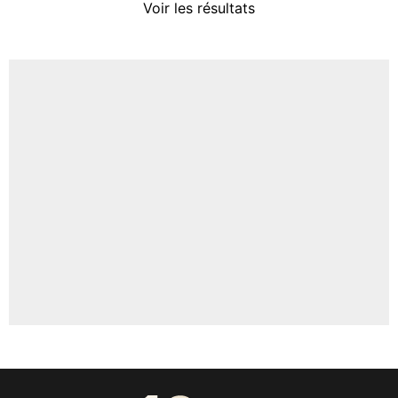
Voir les résultats
Amine Harit
3%
Faris Moumbagna
4%
Un autre joueur
5%
1664 personnes ont participé aux votes.