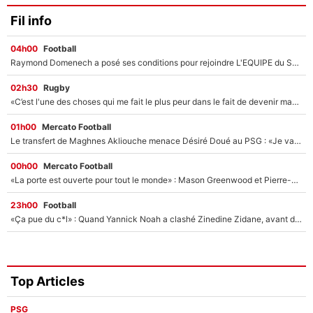
Fil info
04h00
Football
Raymond Domenech a posé ses conditions pour rejoindre L'EQUIPE du Soir : Il refuse de faire l'émission avec un autre chroniqueur !
02h30
Rugby
«C’est l'une des choses qui me fait le plus peur dans le fait de devenir maman» : En couple avec Antoine Dupont, Iris Mittenaere s'inquiète déjà pour ses futurs enfants !
01h00
Mercato Football
Le transfert de Maghnes Akliouche menace Désiré Doué au PSG : «Je valide à 200%»
00h00
Mercato Football
«La porte est ouverte pour tout le monde» : Mason Greenwood et Pierre-Emerick Aubameyang ont quitté l'OM, Amine Gouiri balance sur la suite du mercato et sur la réaction du vestiaire !
23h00
Football
«Ça pue du c*l» : Quand Yannick Noah a clashé Zinedine Zidane, avant de se faire recadrer par le nouveau sélectionneur de l'équipe de France !
Top Articles
PSG