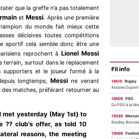
stater que la greffe n’a pas totalement
ermain
Messi
et
. Après une première
 champion du monde fait mieux cette
sses décisives toutes compétitions
e sportif cela semble donc être une
Lionel Messi
parisiens reprochent à
e terrain, surtout dans le replacement
Fil info
es supporters et le joueur formé à la
Messi
 depuis longtemps,
ne venant
14h15
Rugby
in des matches, préférant retourner au
14h00
PSG
l met yesterday (May 1st) to
13h30
Mercato
 ?? club's offer, as told 10
ateral reasons, the meeting
13h00
Footbal