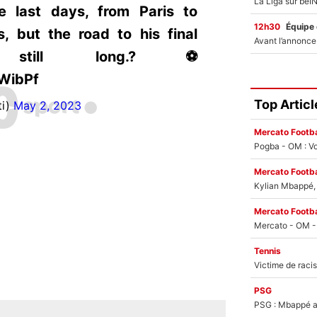
e last days, from Paris to
12h30
Équipe
 but the road to his final
 still long.?⚽
sWibPf
Top Articl
ti)
May 2, 2023
Mercato Footba
Pogba - OM : Vo
Mercato Footba
Kylian Mbappé, u
Mercato Footba
Tennis
PSG
PSG : Mbappé ac