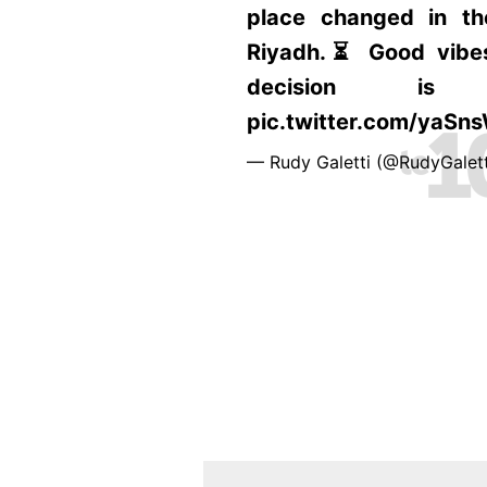
place changed in th
Riyadh.⏳ Good vibes,
decision is
pic.twitter.com/yaSn
— Rudy Galetti (@RudyGalet