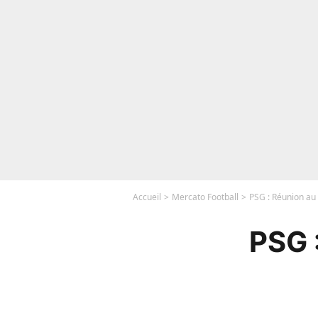
Accueil
Mercato Football
PSG : Réunion au
PSG 