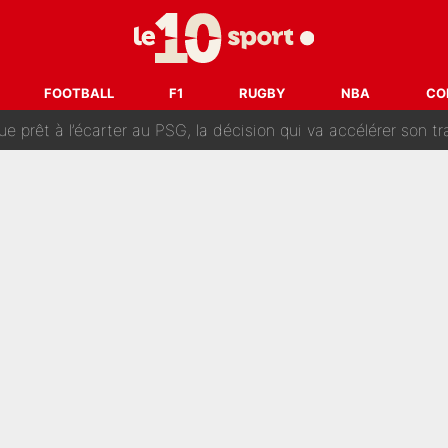
naere officialisent enfin leur couple : La photo qui enflamme 
emplacer Gianni Infantino ? «Il serait un mauvais président», le patron de
FOOTBALL
F1
RUGBY
NBA
CO
ue prêt à l’écarter au PSG, la décision qui va accélérer son tr
erminé : Kylian Mbappé et Lamine Yamal changent de chaîne, «le moment é
ère liste, Zidane a décidé d’accueillir une nouvelle tête en 