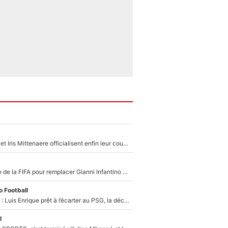
Antoine Dupont et Iris Mittenaere officialisent enfin leur couple : La photo qui enflamme les réseaux sociaux
Du PSG à la tête de la FIFA pour remplacer Gianni Infantino ? «Il serait un mauvais président», le patron de la Liga s'attaque à Nasser Al-Khelaïfi !
 Football
Bradley Barcola : Luis Enrique prêt à l’écarter au PSG, la décision qui va accélérer son transfert à Liverpool ?
l