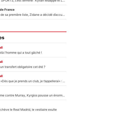
La Liga sur beIN SPORTS, c’est terminé : Kylian Mbappé et Lamine Yamal changent de chaîne, «le moment était venu d'ouvrir un nouveau chapitre»
 de France
Avant l’annonce de sa première liste, Zidane a décidé d’accueillir une nouvelle tête en équipe de France
es
ll
ilà l'homme qui a tout gâché !
ll
n transfert obligatoire cet été ?
ll
Mercato - OM - «Dès que je prends un club, je t’appellerai» : La promesse de Marcelino au moment de claquer la porte
Victime de racisme contre Murray, Kyrgios pousse un énorme coup de gueule !
hève le Real Madrid, le vestiaire exulte