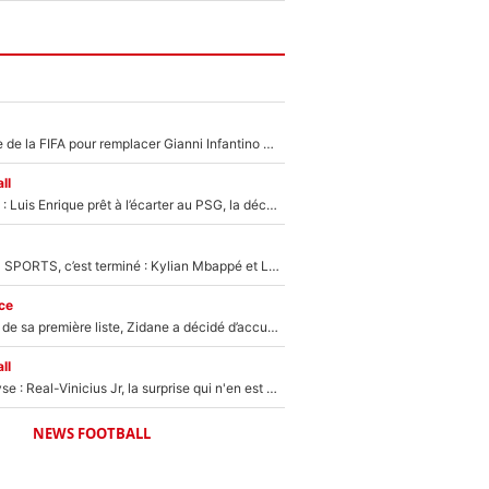
Du PSG à la tête de la FIFA pour remplacer Gianni Infantino ? «Il serait un mauvais président», le patron de la Liga s'attaque à Nasser Al-Khelaïfi !
ll
Bradley Barcola : Luis Enrique prêt à l’écarter au PSG, la décision qui va accélérer son transfert à Liverpool ?
La Liga sur beIN SPORTS, c’est terminé : Kylian Mbappé et Lamine Yamal changent de chaîne, «le moment était venu d'ouvrir un nouveau chapitre»
ce
Avant l’annonce de sa première liste, Zidane a décidé d’accueillir une nouvelle tête en équipe de France
ll
Mercato - Analyse : Real-Vinicius Jr, la surprise qui n'en est pas une...
NEWS FOOTBALL